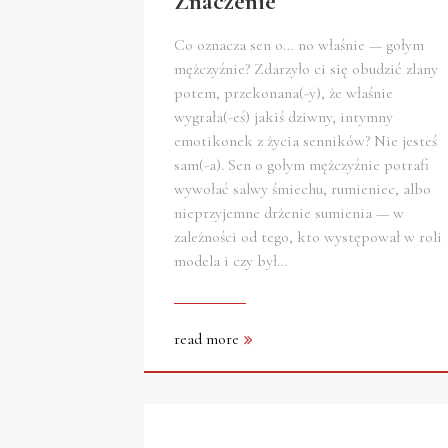
Znaczenie
Co oznacza sen o… no właśnie — gołym
mężczyźnie? Zdarzyło ci się obudzić zlany
potem, przekonana(-y), że właśnie
wygrała(-eś) jakiś dziwny, intymny
emotikonek z życia senników? Nie jesteś
sam(-a). Sen o gołym mężczyźnie potrafi
wywołać salwy śmiechu, rumieniec, albo
nieprzyjemne drżenie sumienia — w
zależności od tego, kto występował w roli
modela i czy był…
read more