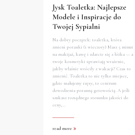
Jysk Toaletka: Najlepsze
Modele i Inspiracje do
Twojej Sypialni
Na dobry początek: toaletka, która
zmieni poranki (i wieczory) Masz 5 minut
na makijaż, kawę i zdarcie się z łóżka — a
twoje kosmetyki sprawiają wrażenie,
jakby właśnie wróciły z wakacji? Czas to
zmienić. Toaletka to nie tylko miejsce,
gdzie malujemy rzęsy; to centrum
dowodzenia poranną gotowością. A jeśli
szukasz rozsądnego stosunku jakości do
ceny,…
read more