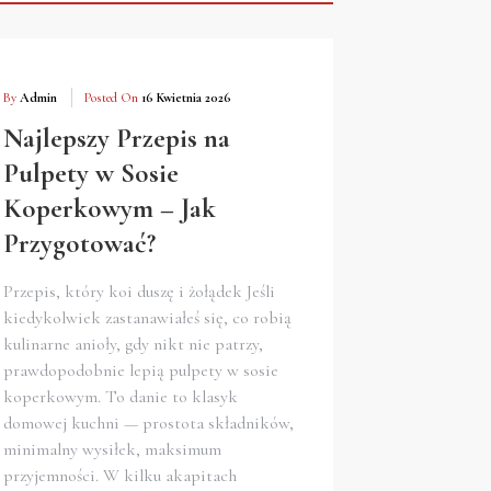
By
Admin
Posted On
16 Kwietnia 2026
Najlepszy Przepis na
Pulpety w Sosie
Koperkowym – Jak
Przygotować?
Przepis, który koi duszę i żołądek Jeśli
kiedykolwiek zastanawiałeś się, co robią
kulinarne anioły, gdy nikt nie patrzy,
prawdopodobnie lepią pulpety w sosie
koperkowym. To danie to klasyk
domowej kuchni — prostota składników,
minimalny wysiłek, maksimum
przyjemności. W kilku akapitach