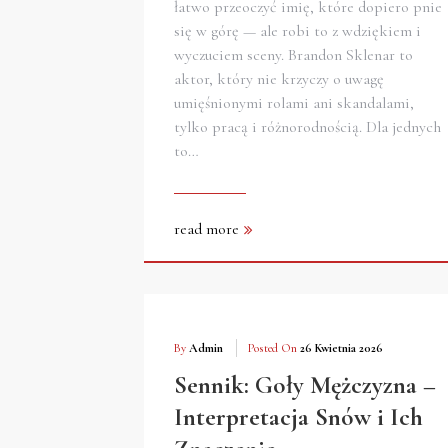
łatwo przeoczyć imię, które dopiero pnie
się w górę — ale robi to z wdziękiem i
wyczuciem sceny. Brandon Sklenar to
aktor, który nie krzyczy o uwagę
umięśnionymi rolami ani skandalami,
tylko pracą i różnorodnością. Dla jednych
to…
read more
By
Admin
Posted On
26 Kwietnia 2026
Sennik: Goły Mężczyzna –
Interpretacja Snów i Ich