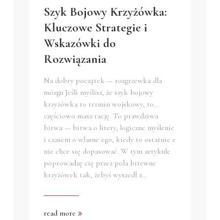
Szyk Bojowy Krzyżówka:
Kluczowe Strategie i
Wskazówki do
Rozwiązania
Na dobry początek — rozgrzewka dla
mózgu Jeśli myślisz, że szyk bojowy
krzyżówka to termin wojskowy, to…
częściowo masz rację. To prawdziwa
bitwa — bitwa o litery, logiczne myślenie
i czasem o własne ego, kiedy to ostatnie e
nie chce się dopasować. W tym artykule
poprowadzę cię przez pola bitewne
krzyżówek tak, żebyś wyszedł z…
read more