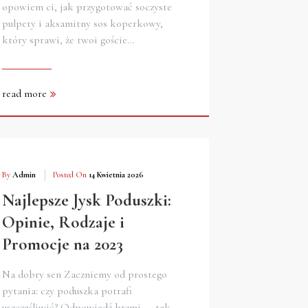
opowiem ci, jak przygotować soczyste
pulpety i aksamitny sos koperkowy,
który sprawi, że twoi goście…
read more
By
Admin
Posted On
14 Kwietnia 2026
Najlepsze Jysk Poduszki:
Opinie, Rodzaje i
Promocje na 2023
Na dobry sen Zaczniemy od prostego
pytania: czy poduszka potrafi
uszczęśliwić? Odpowiedź brzmi — tak,