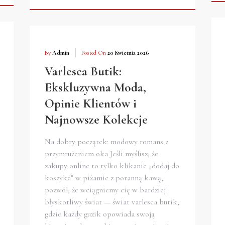
By
Admin
Posted On
20 Kwietnia 2026
Varlesca Butik:
Ekskluzywna Moda,
Opinie Klientów i
Najnowsze Kolekcje
Na dobry początek: modowy romans z
przymrużeniem oka Jeśli myślisz, że
zakupy online to tylko klikanie „dodaj do
koszyka” w piżamie z poranną kawą,
pozwól, że wciągniemy cię w bardziej
błyskotliwy świat — świat varlesca butik,
gdzie każdy guzik opowiada swoją