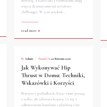
historię, a karteczki z rozmiarami mają
więcej dramatyzmu niż serialowy
cliffhanger. W tym artykule…
read more
By
Admin
Posted On
20 Kwietnia 2026
Jak Wykonywać Hip
Thrust w Domu: Techniki,
Wskazówki i Korzyści
Marzysz o pośladkach, które same proszą
o selfie, ale siłownia kojarzy Ci się z
odkurzonymi hantlami i playlistą z lat