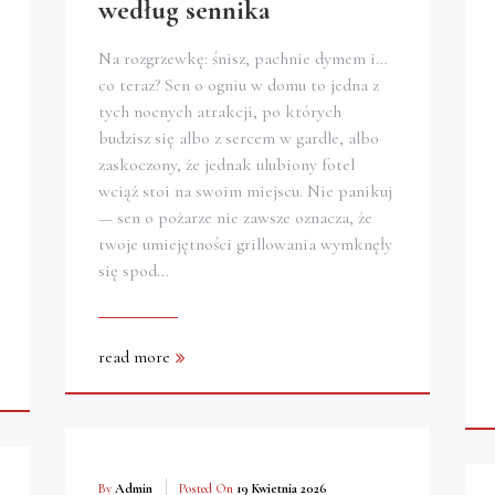
według sennika
Na rozgrzewkę: śnisz, pachnie dymem i…
co teraz? Sen o ogniu w domu to jedna z
tych nocnych atrakcji, po których
budzisz się albo z sercem w gardle, albo
zaskoczony, że jednak ulubiony fotel
wciąż stoi na swoim miejscu. Nie panikuj
— sen o pożarze nie zawsze oznacza, że
twoje umiejętności grillowania wymknęły
się spod…
read more
By
Admin
Posted On
19 Kwietnia 2026