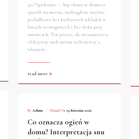
90.? Spokojnie — hip thrust w domu to
sposób na mocne, zaokrąglone mięśnie
pośladkowe bez korkowych wkładek w
butach treningowych i bez tłoku przy
suwnicach. Ten prosty, ale niesamowicie
efektywny ruch można wykonywać z
własnym…
read more
By
Admin
Posted On
19 Kwietnia 2026
Co oznacza ogień w
domu? Interpretacja snu