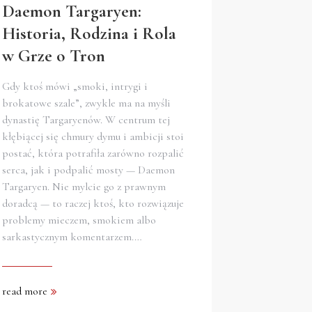
Daemon Targaryen:
Historia, Rodzina i Rola
w Grze o Tron
Gdy ktoś mówi „smoki, intrygi i
brokatowe szale”, zwykle ma na myśli
dynastię Targaryenów. W centrum tej
kłębiącej się chmury dymu i ambicji stoi
postać, która potrafiła zarówno rozpalić
serca, jak i podpalić mosty — Daemon
Targaryen. Nie mylcie go z prawnym
doradcą — to raczej ktoś, kto rozwiązuje
problemy mieczem, smokiem albo
sarkastycznym komentarzem.…
read more