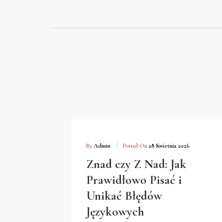
Skip
to
content
By
Admin
Posted On
28 Kwietnia 2026
Znad czy Z Nad: Jak
Prawidłowo Pisać i
Unikać Błędów
Językowych