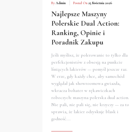
By
Admin
Posted On
25 Kwietnia 2026
Najlepsze Maszyny
Polerskie Dual Action:
Ranking, Opinie i
Poradnik Zakupu
Jeśli myślisz, że polerowanie to tylko dla
perfekcjonistów z obsesją na punkcie
lśniących lakierów — pomyśl jeszcze raz.
W erze, gdy każdy chce, aby samochód
wyglądał jak showroomowa gwiazda,
wkracza bohater w rękawiczkach
roboczych: maszyna polerska dual action.
Nie pali, nie pali się, nie krzyczy — za to
sprawia, że lakier odzyskuje blask i
godność.…