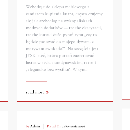
Wchodząc do sklepu meblowego z
zamiarem kupienia lustra, często czujemy
się jak archeolog na wykopaliskach
modnych dodatków — trochę ekscytacji,
trochę kurzu i dużo pytań typu „czy to
będzie pasować do mojego dywanu z
motywem awokado?”. Na szczęście jest
JYSK, sieć, która potrafi zaoferować
lustra w stylu skandynawskim, retro i
„elegancko bez wysiłku”. W tym…
read more
By
Admin
Posted On
21 Kwietnia 2026