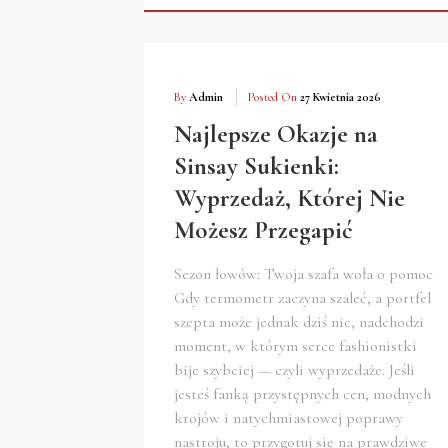
By
Admin
Posted On
27 Kwietnia 2026
Najlepsze Okazje na
Sinsay Sukienki:
Wyprzedaż, Której Nie
Możesz Przegapić
Sezon łowów: Twoja szafa woła o pomoc
Gdy termometr zaczyna szaleć, a portfel
szepta może jednak dziś nic, nadchodzi
moment, w którym serce fashionistki
bije szybciej — czyli wyprzedaże. Jeśli
jesteś fanką przystępnych cen, modnych
krojów i natychmiastowej poprawy
nastroju, to przygotuj się na prawdziwe