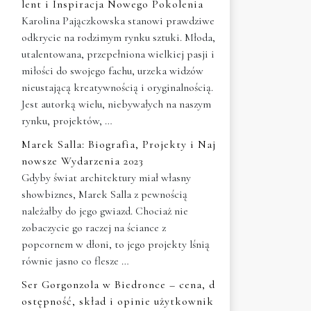
lent i Inspiracja Nowego Pokolenia
Karolina Pajączkowska stanowi prawdziwe
odkrycie na rodzimym rynku sztuki. Młoda,
utalentowana, przepełniona wielkiej pasji i
miłości do swojego fachu, urzeka widzów
nieustającą kreatywnością i oryginalnością.
Jest autorką wielu, niebywałych na naszym
rynku, projektów, …
Marek Salla: Biografia, Projekty i Naj
nowsze Wydarzenia 2023
Gdyby świat architektury miał własny
showbiznes, Marek Salla z pewnością
należałby do jego gwiazd. Chociaż nie
zobaczycie go raczej na ściance z
popcornem w dłoni, to jego projekty lśnią
równie jasno co flesze …
Ser Gorgonzola w Biedronce – cena, d
ostępność, skład i opinie użytkownik