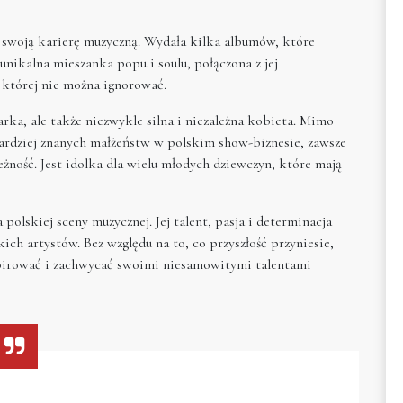
 swoją karierę muzyczną. Wydała kilka albumów, które
unikalna mieszanka popu i soulu, połączona z jej
 której nie można ignorować.
rka, ale także niezwykle silna i niezależna kobieta. Mimo
jbardziej znanych małżeństw w polskim show-biznesie, zawsze
leżność. Jest idolka dla wielu młodych dziewczyn, które mają
lskiej sceny muzycznej. Jej talent, pasja i determinacja
kich artystów. Bez względu na to, co przyszłość przyniesie,
spirować i zachwycać swoimi niesamowitymi talentami