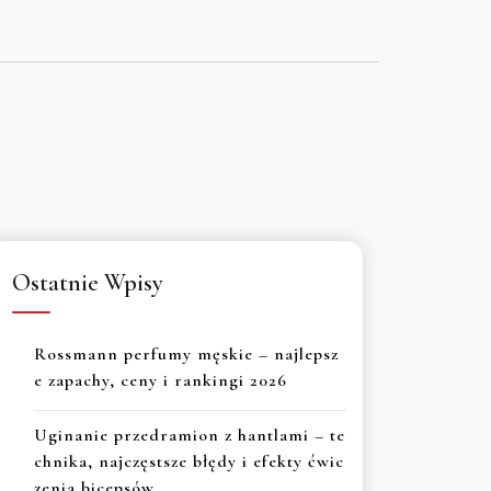
Ostatnie Wpisy
Rossmann perfumy męskie – najlepsz
e zapachy, ceny i rankingi 2026
Uginanie przedramion z hantlami – te
chnika, najczęstsze błędy i efekty ćwic
zenia bicepsów