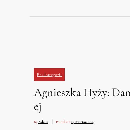
Skip
to
content
Bez kategorii
Agnieszka Hyży: Dam
ej
By
Admin
Posted On
29 Kwietnia 2024