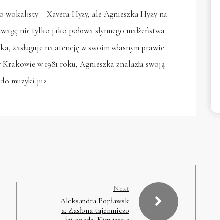
o wokalisty – Xavera Hyży, ale Agnieszka Hyży na
 uwagę nie tylko jako połowa słynnego małżeństwa.
ka, zasługuje na atencję w swoim własnym prawie,
w Krakowie w 1981 roku, Agnieszka znalazła swoją
 do muzyki już…
Next
Aleksandra Popławsk
a: Zasłona tajemniczo
ści opada. Kim jest a