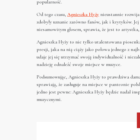
popularność.
Od tego czasu,
Agnieszka Hyży
nieustannie rozwija
zdobyły uznanie zarówno fanów, jak i krytyków. Jej 
niesamowitym głosem, sprawia, że jest to artystka,
Agnieszka Hyży to nie tylko utalentowana piosenka
presji, jaka na nią ciąży jako połowa jednego z na
udaje jej się utrzymać swoją indywidualność i nieza
nadzieję odnaleźć swoje miejsce w muzyce.
Podsumowując, Agnieszka Hyży to prawdziwa dama po
sprawiają, że zasługuje na miejsce w panteonie pols
jedno jest pewne: Agnieszka Hyży będzie nadal in
muzycznymi.