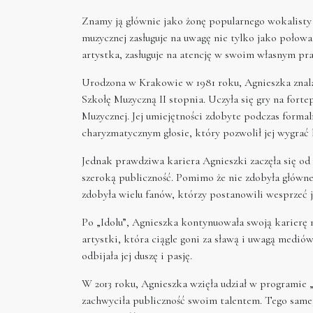
Znamy ją głównie jako żonę popularnego wokalisty
muzycznej zasługuje na uwagę nie tylko jako połow
artystka, zasługuje na atencję w swoim własnym praw
Urodzona w Krakowie w 1981 roku, Agnieszka znala
Szkołę Muzyczną II stopnia. Uczyła się gry na fort
Muzycznej. Jej umiejętności zdobyte podczas formal
charyzmatycznym głosie, który pozwolił jej wygrać
Jednak prawdziwa kariera Agnieszki zaczęła się od 
szeroką publiczność. Pomimo że nie zdobyła głównej
zdobyła wielu fanów, którzy postanowili wesprzeć j
Po „Idolu”, Agnieszka kontynuowała swoją karierę 
artystki, która ciągle goni za sławą i uwagą medió
odbijała jej duszę i pasję.
W 2013 roku, Agnieszka wzięła udział w programie 
zachwyciła publiczność swoim talentem. Tego sameg