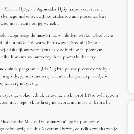
 – Xavera Hyży, ale
Agnieszka Hyży
na polskiej scenie
a słynnego małżeństwa. Jako utalentowana piosenkarka i
ie, niezależnie od jej związku.
zła swoją pasję do muzyki już w młodym wieku. Ukończyła
epianie, a także śpiewu w Państwowej Średniej Szkole
nej edukacji muzycznej znalazły odbicie w jej płynnym,
 kilka konkursów muzycznych na początku kariery.
udziału w programie „Idol”, gdzie po raz pierwszy zdobyła
 nagrody, jej niesamowity talent i charyzma sprawiły, że
ej karierę muzyczną.
muzyczną, woląc jednak utrzymać niski profil. Nie była typem
w. Zamiast tego, skupiła się na tworzeniu muzyki, która by
„Must be the Music. Tylko muzyka”, gdzie ponownie
o roku, wzięła ślub z Xaverem Hyżym, co tylko zwiększyło jej