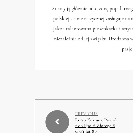
Znamy ją głównie jako żonę popularneg
polskiej scenie muzycznej zasługuje na
Jako utalentowana piosenkarka i artyst
niezależnie od jej związku. Urodzona 
pasję
PREVIOUS
Retro Kosmos: Powró
t do Epoki Złotego S
ci-Fi lat 80.