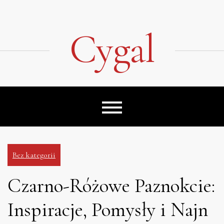
Skip
to
content
Cygal
Bez kategorii
Czarno-Różowe Paznokcie:
Inspiracje, Pomysły i Najn