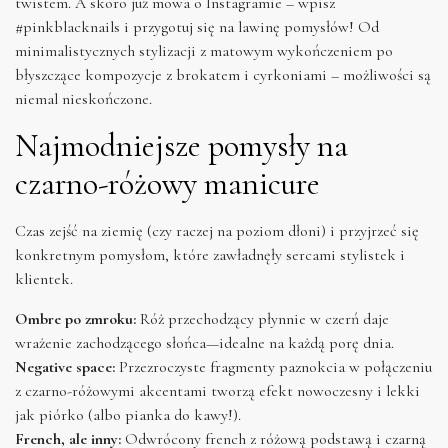
twistem. A skoro już mowa o Instagramie – wpisz
#pinkblacknails i przygotuj się na lawinę pomysłów! Od
minimalistycznych stylizacji z matowym wykończeniem po
błyszczące kompozycje z brokatem i cyrkoniami – możliwości są
niemal nieskończone.
Najmodniejsze pomysły na
czarno-różowy manicure
Czas zejść na ziemię (czy raczej na poziom dłoni) i przyjrzeć się
konkretnym pomysłom, które zawładnęły sercami stylistek i
klientek.
Ombre po zmroku:
Róż przechodzący płynnie w czerń daje
wrażenie zachodzącego słońca—idealne na każdą porę dnia.
Negative space:
Przezroczyste fragmenty paznokcia w połączeniu
z czarno-różowymi akcentami tworzą efekt nowoczesny i lekki
jak piórko (albo pianka do kawy!).
French, ale inny:
Odwrócony french z różową podstawą i czarną