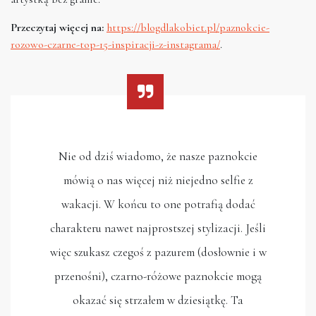
Przeczytaj więcej na:
https://blogdlakobiet.pl/paznokcie-
rozowo-czarne-top-15-inspiracji-z-instagrama/
.
Nie od dziś wiadomo, że nasze paznokcie
mówią o nas więcej niż niejedno selfie z
wakacji. W końcu to one potrafią dodać
charakteru nawet najprostszej stylizacji. Jeśli
więc szukasz czegoś z pazurem (dosłownie i w
przenośni), czarno-różowe paznokcie mogą
okazać się strzałem w dziesiątkę. Ta