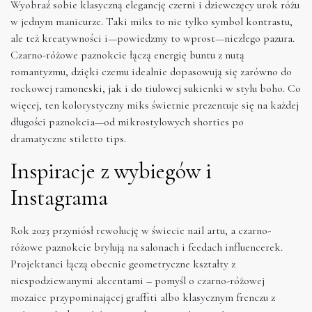
Wyobraź sobie klasyczną elegancję czerni i dziewczęcy urok różu
w jednym manicurze. Taki miks to nie tylko symbol kontrastu,
ale też kreatywności i—powiedzmy to wprost—niezłego pazura.
Czarno-różowe paznokcie łączą energię buntu z nutą
romantyzmu, dzięki czemu idealnie dopasowują się zarówno do
rockowej ramoneski, jak i do tiulowej sukienki w stylu boho. Co
więcej, ten kolorystyczny miks świetnie prezentuje się na każdej
długości paznokcia—od mikrostylowych shorties po
dramatyczne stiletto tips.
Inspiracje z wybiegów i
Instagrama
Rok 2023 przyniósł rewolucję w świecie nail artu, a czarno-
różowe paznokcie brylują na salonach i feedach influencerek.
Projektanci łączą obecnie geometryczne kształty z
niespodziewanymi akcentami – pomyśl o czarno-różowej
mozaice przypominającej graffiti albo klasycznym frenczu z