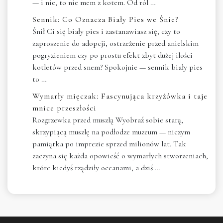
— i nie, to nie mem z kotem. Od ról …
Sennik: Co Oznacza Biały Pies we Śnie?
Śnił Ci się biały pies i zastanawiasz się, czy to
zaproszenie do adopcji, ostrzeżenie przed anielskim
pogryzieniem czy po prostu efekt zbyt dużej ilości
kotletów przed snem? Spokojnie — sennik biały pies
to …
Wymarły mięczak: Fascynująca krzyżówka i taje
mnice przeszłości
Rozgrzewka przed muszlą Wyobraź sobie starą,
skrzypiącą muszlę na podłodze muzeum — niczym
pamiątka po imprezie sprzed milionów lat. Tak
zaczyna się każda opowieść o wymarłych stworzeniach,
które kiedyś rządziły oceanami, a dziś …