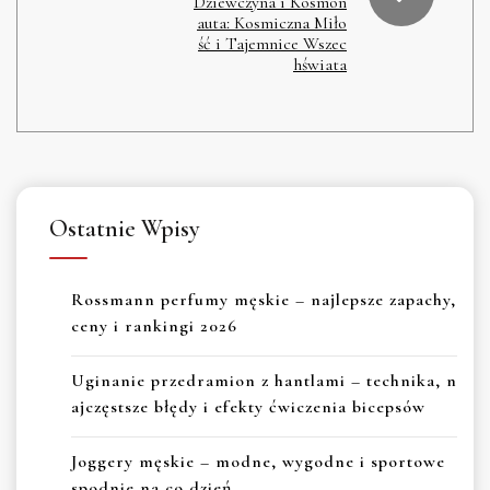
Dziewczyna i Kosmon
auta: Kosmiczna Miło
ść i Tajemnice Wszec
hświata
Ostatnie Wpisy
Rossmann perfumy męskie – najlepsze zapachy,
ceny i rankingi 2026
Uginanie przedramion z hantlami – technika, n
ajczęstsze błędy i efekty ćwiczenia bicepsów
Joggery męskie – modne, wygodne i sportowe
spodnie na co dzień