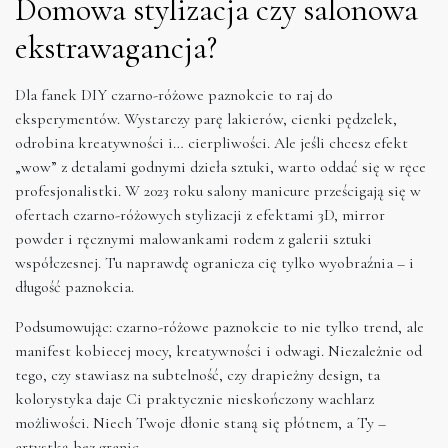
Domowa stylizacja czy salonowa
ekstrawagancja?
Dla fanek DIY czarno-różowe paznokcie to raj do
eksperymentów. Wystarczy parę lakierów, cienki pędzelek,
odrobina kreatywności i… cierpliwości. Ale jeśli chcesz efekt
„wow” z detalami godnymi dzieła sztuki, warto oddać się w ręce
profesjonalistki. W 2023 roku salony manicure prześcigają się w
ofertach czarno-różowych stylizacji z efektami 3D, mirror
powder i ręcznymi malowankami rodem z galerii sztuki
współczesnej. Tu naprawdę ogranicza cię tylko wyobraźnia – i
długość paznokcia.
Podsumowując: czarno-różowe paznokcie to nie tylko trend, ale
manifest kobiecej mocy, kreatywności i odwagi. Niezależnie od
tego, czy stawiasz na subtelność, czy drapieżny design, ta
kolorystyka daje Ci praktycznie nieskończony wachlarz
możliwości. Niech Twoje dłonie staną się płótnem, a Ty –
artystką bez granic.