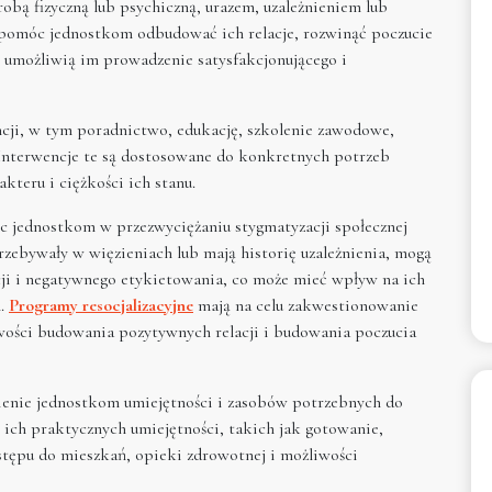
robą fizyczną lub psychiczną, urazem, uzależnieniem lub
 pomóc jednostkom odbudować ich relacje, rozwinąć poczucie
e umożliwią im prowadzenie satysfakcjonującego i
ncji, w tym poradnictwo, edukację, szkolenie zawodowe,
 Interwencje te są dostosowane do konkretnych potrzeb
kteru i ciężkości ich stanu.
oc jednostkom w przezwyciężaniu stygmatyzacji społecznej
rzebywały w więzieniach lub mają historię uzależnienia, mogą
ji i negatywnego etykietowania, co może mieć wpływ na ich
m.
Programy resocjalizacyjne
mają na celu zakwestionowanie
ości budowania pozytywnych relacji i budowania poczucia
ienie jednostkom umiejętności i zasobów potrzebnych do
ich praktycznych umiejętności, takich jak gotowanie,
stępu do mieszkań, opieki zdrowotnej i możliwości