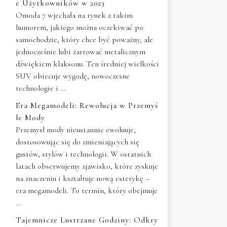
e Użytkowników w 2023
Omoda 7 wjechała na rynek z takim
humorem, jakiego można oczekiwać po
samochodzie, który chce być poważny, ale
jednocześnie lubi żartować metalicznym
dźwiękiem klaksonu. Ten średniej wielkości
SUV obiecuje wygodę, nowoczesne
technologie i …
Era Megamodeli: Rewolucja w Przemyś
le Mody
Przemysł mody nieustannie ewoluuje,
dostosowując się do zmieniających się
gustów, stylów i technologii. W ostatnich
latach obserwujemy zjawisko, które zyskuje
na znaczeniu i kształtuje nową estetykę –
era megamodeli. To termin, który obejmuje
…
Tajemnicze Lustrzane Godziny: Odkry