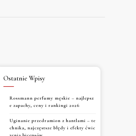
Ostatnie Wpisy
Rossmann perfumy męskie – najlepsz
e zapachy, ceny i rankingi 2026
Uginanie przedramion z hantlami – te
chnika, najczęstsze błędy i efekty ćwic
zenia bicepsów