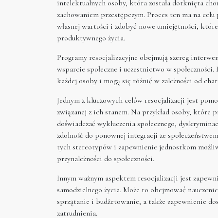
intelektualnych osoby, która została dotknięta cho
zachowaniem przestępczym. Proces ten ma na celu
własnej wartości i zdobyć nowe umiejętności, któr
produktywnego życia.
Programy resocjalizacyjne obejmują szereg interwe
wsparcie społeczne i uczestnictwo w społeczności.
każdej osoby i mogą się różnić w zależności od chara
Jednym z kluczowych celów resocjalizacji jest pom
związanej z ich stanem. Na przykład osoby, które p
doświadczać wykluczenia społecznego, dyskryminac
zdolność do ponownej integracji ze społeczeństwe
tych stereotypów i zapewnienie jednostkom możliw
przynależności do społeczności.
Innym ważnym aspektem resocjalizacji jest zapewn
samodzielnego życia. Może to obejmować nauczenie 
sprzątanie i budżetowanie, a także zapewnienie do
zatrudnienia.