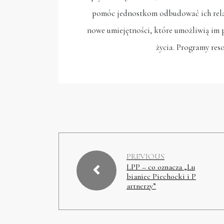
pomóc jednostkom odbudować ich relac
nowe umiejętności, które umożliwią im
życia. Programy res
PREVIOUS
LPP – co oznacza „Lu
bianiec Piechocki i P
artnerzy”