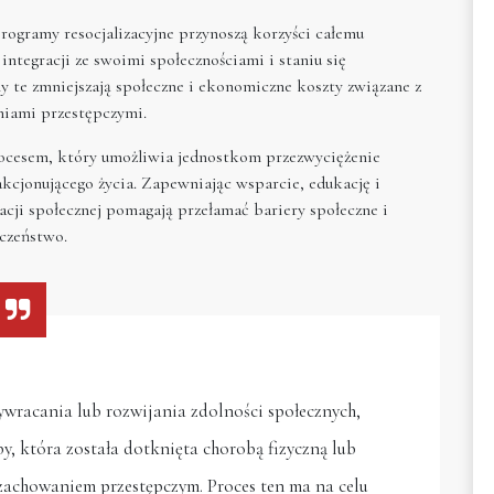
gramy resocjalizacyjne przynoszą korzyści całemu
tegracji ze swoimi społecznościami i staniu się
te zmniejszają społeczne i ekonomiczne koszty związane z
iami przestępczymi.
procesem, który umożliwia jednostkom przezwyciężenie
akcjonującego życia. Zapewniając wsparcie, edukację i
acji społecznej pomagają przełamać bariery społeczne i
eczeństwo.
ywracania lub rozwijania zdolności społecznych,
y, która została dotknięta chorobą fizyczną lub
 zachowaniem przestępczym. Proces ten ma na celu