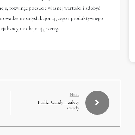
je, rozwinąć poczucie własnej wartości i zdobyć
 prowadzenie satysfakcjonującego i produktywnego
ocjalizacyjne obejmują szereg…
Next
Pralki Candy – zalety
i wady