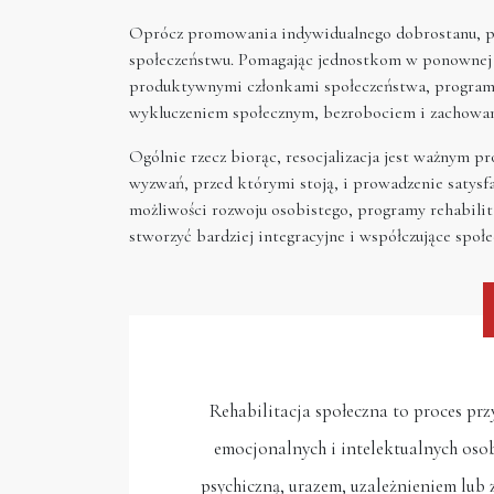
Oprócz promowania indywidualnego dobrostanu, pro
społeczeństwu. Pomagając jednostkom w ponownej in
produktywnymi członkami społeczeństwa, programy 
wykluczeniem społecznym, bezrobociem i zachowan
Ogólnie rzecz biorąc, resocjalizacja jest ważnym 
wyzwań, przed którymi stoją, i prowadzenie satysf
możliwości rozwoju osobistego, programy rehabilit
stworzyć bardziej integracyjne i współczujące społ
Rehabilitacja społeczna to proces prz
emocjonalnych i intelektualnych osob
psychiczną, urazem, uzależnieniem lub