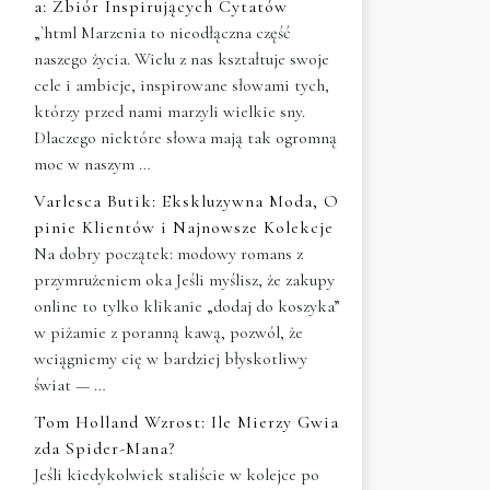
a: Zbiór Inspirujących Cytatów
„`html Marzenia to nieodłączna część
naszego życia. Wielu z nas kształtuje swoje
cele i ambicje, inspirowane słowami tych,
którzy przed nami marzyli wielkie sny.
Dlaczego niektóre słowa mają tak ogromną
moc w naszym …
Varlesca Butik: Ekskluzywna Moda, O
pinie Klientów i Najnowsze Kolekcje
Na dobry początek: modowy romans z
przymrużeniem oka Jeśli myślisz, że zakupy
online to tylko klikanie „dodaj do koszyka”
w piżamie z poranną kawą, pozwól, że
wciągniemy cię w bardziej błyskotliwy
świat — …
Tom Holland Wzrost: Ile Mierzy Gwia
zda Spider-Mana?
Jeśli kiedykolwiek staliście w kolejce po