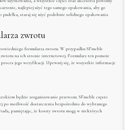
dów użytkowania, a wszystkie części oraz akcesoria powinny
kartonie, najlepiej użyć tego samego opakowania, aby go
go pudełka, staraj się użyć podobnie solidnego opakowania
larza zwrotu
dpowiedniego formularza zwrotu. W przypadku SFmeble
 zwrotu na ich stronie internetowej. Formularz ten pomoże
 proces jego weryfikacji. Upewnij się, że wszystkie informacje
 krokiem będzie zorganizowanie przewozu. SFmeble często
kiej po możliwość dostarczenia bezpośrednio do wybranego
iada, pamiętając, że koszty zwrotu mogą w niektórych