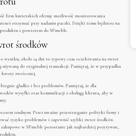
rotu
zość firm kurierskich oferuje możliwość monitorowania
ieneś otrzymać przy nadaniu paczki. Dzięki temu będziesz na
u produktu z powrotem do SFmeble.
wrot środków
 wyniku; około 14 dni to typowy czas oczekiwania na zwrot
używaną do oryginalnej transakcji. Pamiętaj, że w przypadku
d kwoty zwróconej.
biegnie gładko i bez problemów. Pamiętaj, że dla
owodów wysyłki oraz komunikacji z obsługą klienta, aby w
nty.
cesem trudnym. Przez uważne przestrzeganie polityki firmy i
ować ryzyko problemów i zapewnić szybki zwrot środków.
 zakupowe w SFmeble pozostanie jak najbardziej pozytywne,
produktu.