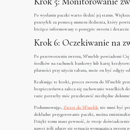
Krok 5: Monitorowanie zw
Po wysłaniu paczki warto śledzić jej status. Więks
przesyłek za pomocą numeru śledzenia, który powin
bieżąco informowany o postępie zwrotu i dotarci
Krok 6: Oczekiwanie na z
Po przetworzeniu zwrotu, SFmeble powiadomi Cię o
środków na rachunek bankowy lub kartę kredytową 
płatności przy użyciu rabatu, może on być odjęty o
Realizując te kroki, proces zwrotu do SFmeble prze
bezpieczeństwa zaleca się zachowanie wszelkich d
razie potrzeby móc przedstawić niezbędne dokume
Podsumowując,
Zwrot do SFmeble
nie musi być pro
dokładne przygotowanie paczki, można zminimaliz
Dzięki temu masz pewność, że twoje doświadczenie
nawet jeśli zdarzy się sytuacja wymagająca zwrotu 