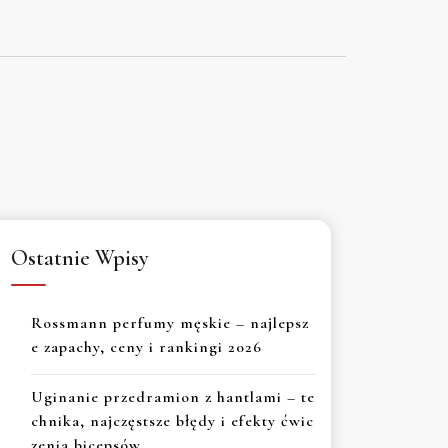
Ostatnie Wpisy
Rossmann perfumy męskie – najlepsz
e zapachy, ceny i rankingi 2026
Uginanie przedramion z hantlami – te
chnika, najczęstsze błędy i efekty ćwic
zenia bicepsów