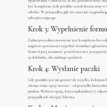
opakowaniu. Oznacza to, że nie powinien nosić śla
być kompletne. Jeśli produkt został dostarczony w 
odesłać. W przypadku, gdy nie masz już oryginalne
zabezpieczającego.
Krok 3: Wypełnienie formu
Żadna procedura zwrotu nie jest kompletna bez o
najpierw powinieneś wypełnić formularz zgłoszenia
firmie lepiej zrozumieć powód zwrotu i przyspieszy
są dokładne, aby uniknąć opóźnień.
Krok 4: Wysłanie paczki
Gdy produkt jest już gotowy do wysyłki, kolejnym
oferuje różne opcje zwrotu – od przesyłki kuriers
punktu. Wybierz opcję, która najbardziej Ci odpow
przypadkach obciążyć klienta.