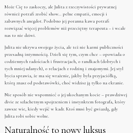
Może Cię to zaskoczy, ale Julita z rzeczywistości prywatnej
również potrafi zrobić show… pełne empatii, emocji i
zabawnych anegdot. Podobno jej poranna kawa potrafi
rozwiązać więcej problemów niż przeciętny terapeuta – i wcale
nas to nie dziwi.
Julita nie ukrywa swojego życia, ale też nie karmi publiczności
przesadną intymnością. Dzieli się tym, czym chce – opowiada o
codziennych radościach i frustracjach, o randkach (dobrych i
tych mniej udanych), o relacjach z rodziną i znajomymi. Jej styl
bycia sprawia, że ma się wrażenie, jakby była przyjaciółką,
którą znasz od podstawówki, choć widzisz ją tylko na ekranie.
Nie sposób nie wspomnieć o jej ukochanym kocie – prawdziwej
divie ze szlachetnym spojrzeniem i instynktem fotografa, który
zawsze wie, kiedy wejść w kadr. Ktoś musi być gwiazdą, gdy
Julita robi sobie wolne.
Naturalność to nowy luksus