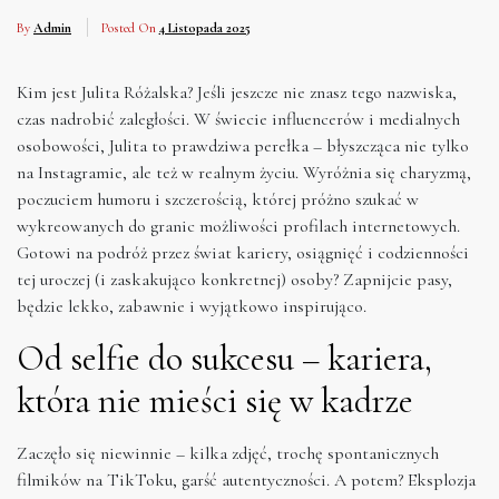
By
Admin
Posted On
4 Listopada 2025
Kim jest Julita Różalska? Jeśli jeszcze nie znasz tego nazwiska,
czas nadrobić zaległości. W świecie influencerów i medialnych
osobowości, Julita to prawdziwa perełka – błyszcząca nie tylko
na Instagramie, ale też w realnym życiu. Wyróżnia się charyzmą,
poczuciem humoru i szczerością, której próżno szukać w
wykreowanych do granic możliwości profilach internetowych.
Gotowi na podróż przez świat kariery, osiągnięć i codzienności
tej uroczej (i zaskakująco konkretnej) osoby? Zapnijcie pasy,
będzie lekko, zabawnie i wyjątkowo inspirująco.
Od selfie do sukcesu – kariera,
która nie mieści się w kadrze
Zaczęło się niewinnie – kilka zdjęć, trochę spontanicznych
filmików na TikToku, garść autentyczności. A potem? Eksplozja