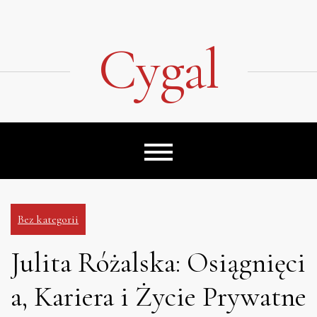
Skip
to
content
Cygal
Bez kategorii
Julita Różalska: Osiągnięci
a, Kariera i Życie Prywatne