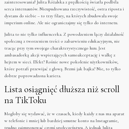
zainteresowania! Julita Różalska z prędkością światła podbiła
serca internautów. Nieupudrowana rzeczywistość, ostra riposta i
dystans do siebie – to trzy filary, na których zbudowała swoje
imperium online. Ale nie ograniczajmy się tylko do internetu.
Julita to nie tylko influencerka. Z powodzeniem łączy działalność
społeczną z tworzeniem treści o zabarwieniu edukacyjnym, nie
tracąc przy tym swojego charakterystycznego luzu. Jest
ambasadorką akcji wspierających samoakceptację i walkę z
hejtem w sieci. Efekt? Rośnie nowe pokolenie użytkowników,
które potrafi przewijać z głową. Brzmi jak bajka? Nie, to tylko
dobrze poprowadzona kariera.
Lista osiągnięć dłuższa niż scroll
na TikToku
Mogłoby się wydawać, że w czasach, kiedy każdy z nas ma aparat
w telefonie i mniej lub bardziej smutne konto na Instagramie,
trudno zaimponować czymś społeczeństwu. A jednak Julita