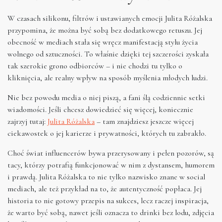
W czasach silikonu, filtrów i ustawianych emocji Julita Różalska
przypomina, że można być sobą bez dodatkowego retuszu. Jej
obecność w mediach stała się wręcz manifestacją stylu życia
wolnego od sztuczności. To właśnie dzięki tej szczerości zyskała
tak szerokie grono odbiorców – i nie chodzi tu tylko o
kliknięcia, ale realny wpływ na sposób myślenia młodych ludzi.
Nie bez powodu media o niej piszą, a fani ślą codziennie setki
wiadomości. Jeśli chcesz dowiedzieć się więcej, koniecznie
zajrzyj tutaj:
Julita Różalska
– tam znajdziesz jeszcze więcej
ciekawostek o jej karierze i prywatności, których tu zabrakło.
Choć świat influencerów bywa przerysowany i pełen pozorów, są
tacy, którzy potrafią funkcjonować w nim z dystansem, humorem
i prawdą. Julita Różalska to nie tylko nazwisko znane w social
mediach, ale też przykład na to, że autentyczność popłaca. Jej
historia to nie gotowy przepis na sukces, lecz raczej inspiracja,
że warto być sobą, nawet jeśli oznacza to drinki bez lodu, zdjęcia