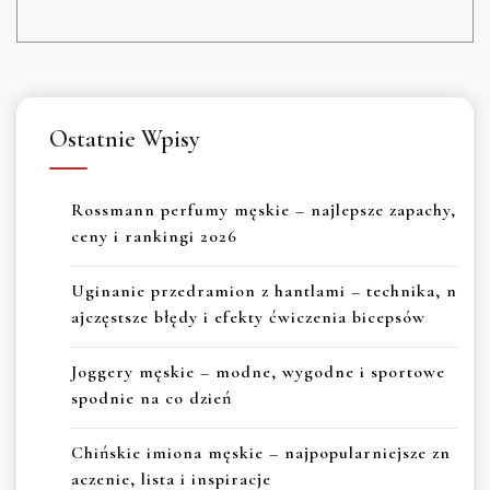
Ostatnie Wpisy
Rossmann perfumy męskie – najlepsze zapachy,
ceny i rankingi 2026
Uginanie przedramion z hantlami – technika, n
ajczęstsze błędy i efekty ćwiczenia bicepsów
Joggery męskie – modne, wygodne i sportowe
spodnie na co dzień
Chińskie imiona męskie – najpopularniejsze zn
aczenie, lista i inspiracje