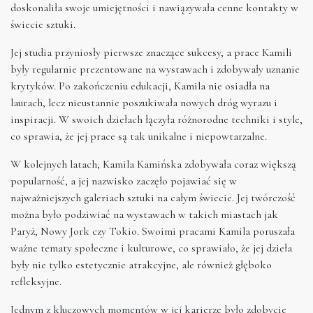
doskonaliła swoje umiejętności i nawiązywała cenne kontakty w
świecie sztuki.
Jej studia przyniosły pierwsze znaczące sukcesy, a prace Kamili
były regularnie prezentowane na wystawach i zdobywały uznanie
krytyków. Po zakończeniu edukacji, Kamila nie osiadła na
laurach, lecz nieustannie poszukiwała nowych dróg wyrazu i
inspiracji. W swoich dziełach łączyła różnorodne techniki i style,
co sprawia, że jej prace są tak unikalne i niepowtarzalne.
W kolejnych latach, Kamila Kamińska zdobywała coraz większą
popularność, a jej nazwisko zaczęło pojawiać się w
najważniejszych galeriach sztuki na całym świecie. Jej twórczość
można było podziwiać na wystawach w takich miastach jak
Paryż, Nowy Jork czy Tokio. Swoimi pracami Kamila poruszała
ważne tematy społeczne i kulturowe, co sprawiało, że jej dzieła
były nie tylko estetycznie atrakcyjne, ale również głęboko
refleksyjne.
Jednym z kluczowych momentów w jej karierze było zdobycie