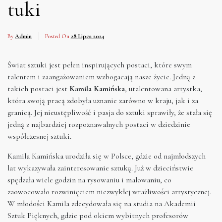
tuki
By
Admin
Posted On
28 Lipca 2024
Świat sztuki jest pełen inspirujących postaci, które swym
talentem i zaangażowaniem wzbogacają nasze życie. Jedną z
takich postaci jest
Kamila Kamińska
, utalentowana artystka,
która swoją pracą zdobyła uznanie zarówno w kraju, jak i za
granicą. Jej nieustępliwość i pasja do sztuki sprawiły, że stała się
jedną z najbardziej rozpoznawalnych postaci w dziedzinie
współczesnej sztuki.
Kamila Kamińska urodziła się w Polsce, gdzie od najmłodszych
lat wykazywała zainteresowanie sztuką. Już w dzieciństwie
spędzała wiele godzin na rysowaniu i malowaniu, co
zaowocowało rozwinięciem niezwykłej wrażliwości artystycznej.
W młodości Kamila zdecydowała się na studia na Akademii
Sztuk Pięknych, gdzie pod okiem wybitnych profesorów