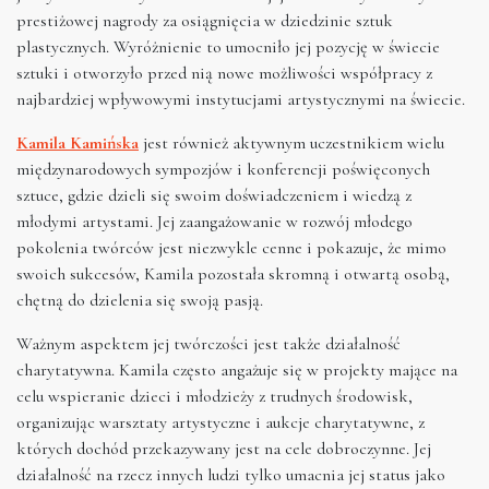
prestiżowej nagrody za osiągnięcia w dziedzinie sztuk
plastycznych. Wyróżnienie to umocniło jej pozycję w świecie
sztuki i otworzyło przed nią nowe możliwości współpracy z
najbardziej wpływowymi instytucjami artystycznymi na świecie.
Kamila Kamińska
jest również aktywnym uczestnikiem wielu
międzynarodowych sympozjów i konferencji poświęconych
sztuce, gdzie dzieli się swoim doświadczeniem i wiedzą z
młodymi artystami. Jej zaangażowanie w rozwój młodego
pokolenia twórców jest niezwykle cenne i pokazuje, że mimo
swoich sukcesów, Kamila pozostała skromną i otwartą osobą,
chętną do dzielenia się swoją pasją.
Ważnym aspektem jej twórczości jest także działalność
charytatywna. Kamila często angażuje się w projekty mające na
celu wspieranie dzieci i młodzieży z trudnych środowisk,
organizując warsztaty artystyczne i aukcje charytatywne, z
których dochód przekazywany jest na cele dobroczynne. Jej
działalność na rzecz innych ludzi tylko umacnia jej status jako