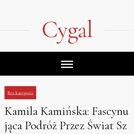
Skip
to
content
Cygal
Bez kategorii
Kamila Kamińska: Fascynu
jąca Podróż Przez Świat Sz