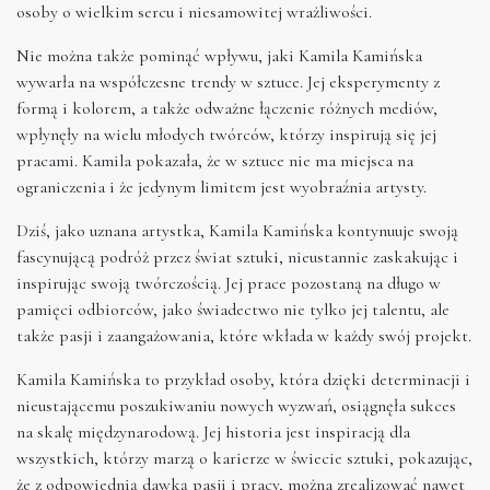
osoby o wielkim sercu i niesamowitej wrażliwości.
Nie można także pominąć wpływu, jaki Kamila Kamińska
wywarła na współczesne trendy w sztuce. Jej eksperymenty z
formą i kolorem, a także odważne łączenie różnych mediów,
wpłynęły na wielu młodych twórców, którzy inspirują się jej
pracami. Kamila pokazała, że w sztuce nie ma miejsca na
ograniczenia i że jedynym limitem jest wyobraźnia artysty.
Dziś, jako uznana artystka, Kamila Kamińska kontynuuje swoją
fascynującą podróż przez świat sztuki, nieustannie zaskakując i
inspirując swoją twórczością. Jej prace pozostaną na długo w
pamięci odbiorców, jako świadectwo nie tylko jej talentu, ale
także pasji i zaangażowania, które wkłada w każdy swój projekt.
Kamila Kamińska to przykład osoby, która dzięki determinacji i
nieustającemu poszukiwaniu nowych wyzwań, osiągnęła sukces
na skalę międzynarodową. Jej historia jest inspiracją dla
wszystkich, którzy marzą o karierze w świecie sztuki, pokazując,
że z odpowiednią dawką pasji i pracy, można zrealizować nawet