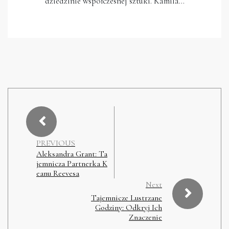
dziedzinie współczesnej sztuki. Kamila…
PREVIOUS
Aleksandra Grant: Ta
jemnicza Partnerka K
eanu Reevesa
Next
Tajemnicze Lustrzane
Godziny: Odkryj Ich
Znaczenie