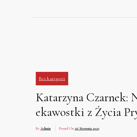
Skip
to
content
Bez kategorii
Katarzyna Czarnek: N
ekawostki z Życia P
By
Admin
Posted On
26 Sierpnia 2025