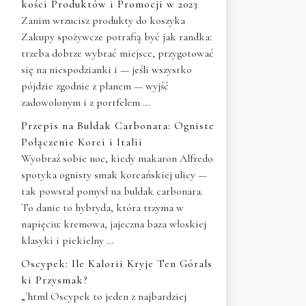
kości Produktów i Promocji w 2023
Zanim wrzucisz produkty do koszyka
Zakupy spożywcze potrafią być jak randka:
trzeba dobrze wybrać miejsce, przygotować
się na niespodzianki i — jeśli wszystko
pójdzie zgodnie z planem — wyjść
zadowolonym i z portfelem …
Przepis na Buldak Carbonara: Ogniste
Połączenie Korei i Italii
Wyobraź sobie noc, kiedy makaron Alfredo
spotyka ognisty smak koreańskiej ulicy —
tak powstał pomysł na buldak carbonara.
To danie to hybryda, która trzyma w
napięciu: kremowa, jajeczna baza włoskiej
klasyki i piekielny …
Oscypek: Ile Kalorii Kryje Ten Górals
ki Przysmak?
„`html Oscypek to jeden z najbardziej