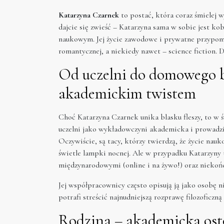
Katarzyna Czarnek
to postać, która coraz śmielej 
dajcie się zwieść – Katarzyna sama w sobie jest 
naukowym. Jej życie zawodowe i prywatne przypomi
romantycznej, a niekiedy nawet – science fiction. 
Od uczelni do domowego b
akademickim twistem
Choć Katarzyna Czarnek unika blasku fleszy, to w ś
uczelni jako wykładowczyni akademicka i prowadz
Oczywiście, są tacy, którzy twierdzą, że życie nau
świetle lampki nocnej. Ale w przypadku Katarzyny to
międzynarodowymi (online i na żywo!) oraz niekońc
Jej współpracownicy często opisują ją jako osobę 
potrafi streścić najnudniejszą rozprawę filozoficz
Rodzina – akademicka ost