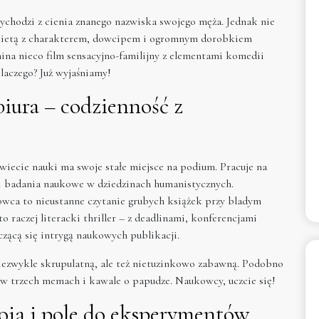
wychodzi z cienia znanego nazwiska swojego męża. Jednak nie
kobietą z charakterem, dowcipem i ogromnym dorobkiem
na nieco film sensacyjno-familijny z elementami komedii
Dlaczego? Już wyjaśniamy!
iura – codzienność z
wiecie nauki ma swoje stałe miejsce na podium. Pracuje na
i badania naukowe w dziedzinach humanistycznych.
kowca to nieustanne czytanie grubych książek przy bladym
 raczej literacki thriller – z deadlinami, konferencjami
zącą się intrygą naukowych publikacji.
niezwykle skrupulatną, ale też nietuzinkowo zabawną. Podobno
ną w trzech memach i kawale o papudze. Naukowcy, uczcie się!
oja i pole do eksperymentów