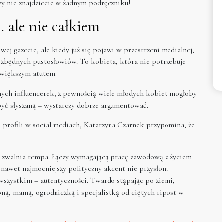
zy nie znajdziecie w żadnym podręczniku!
 ale nie całkiem
ej gazecie, ale kiedy już się pojawi w przestrzeni medialnej,
 zbędnych pustosłowiów. To kobieta, która nie potrzebuje
ajwiększym atutem.
wanych influencerek, z pewnością wiele młodych kobiet mogłoby
y być słyszaną – wystarczy dobrze argumentować.
h profili w social mediach, Katarzyna Czarnek przypomina, że
e zwalnia tempa. Łączy wymagającą pracę zawodową z życiem
nawet najmocniejszy polityczny akcent nie przysłoni
 wszystkim – autentyczności. Twardo stąpając po ziemi,
ną, mamą, ogrodniczką i specjalistką od ciętych ripost w