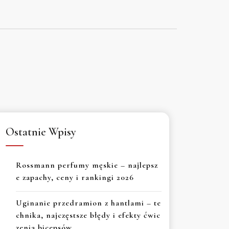
Ostatnie Wpisy
Rossmann perfumy męskie – najlepsz
e zapachy, ceny i rankingi 2026
Uginanie przedramion z hantlami – te
chnika, najczęstsze błędy i efekty ćwic
zenia bicepsów