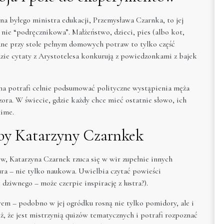
na byłego ministra edukacji, Przemysława Czarnka, to jej
 nie “podręcznikowa”. Małżeństwo, dzieci, pies (albo kot,
dzane przy stole pełnym domowych potraw to tylko część
dzie cytaty z Arystotelesa konkurują z powiedzonkami z bajek
a potrafi celnie podsumować polityczne wystąpienia męża
ora. W świecie, gdzie każdy chce mieć ostatnie słowo, ich
ime.
bby Katarzyny Czarnkek
, Katarzyna Czarnek rzuca się w wir zupełnie innych
tura – nie tylko naukowa. Uwielbia czytać powieści
c dziwnego – może czerpie inspirację z lustra?).
em – podobno w jej ogródku rosną nie tylko pomidory, ale i
, że jest mistrzynią quizów tematycznych i potrafi rozpoznać