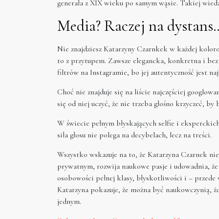
generała z XIX wieku po samym wąsie. Takiej wied
Media? Raczej na dystans…
Nie znajdziesz Katarzyny Czarnkek w każdej kolorow
to z przytupem. Zawsze elegancka, konkretna i bez
filtrów na Instagramie, bo jej autentyczność jest n
Choć nie znajduje się na liście najczęściej googlo
się od niej uczyć, że nie trzeba głośno krzyczeć, b
W świecie pełnym błyskających selfie i eksperckic
siła głosu nie polega na decybelach, lecz na treści.
Wszystko wskazuje na to, że Katarzyna Czarnek ni
prywatnym, rozwija naukowe pasje i udowadnia, że 
osobowości pełnej klasy, błyskotliwości i – przede
Katarzyna pokazuje, że można być naukowczynią, żo
jednym.