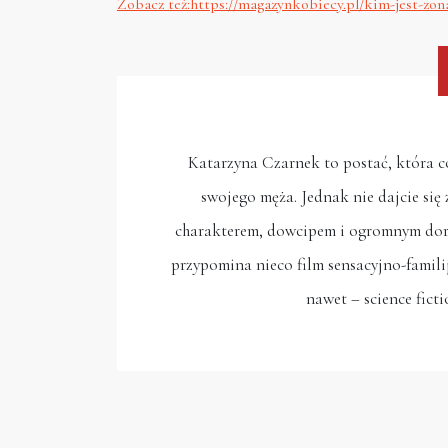
Zobacz też:https://magazynkobiecy.pl/kim-jest-zo
Katarzyna Czarnek to postać, która c
swojego męża. Jednak nie dajcie się 
charakterem, dowcipem i ogromnym dor
przypomina nieco film sensacyjno-famili
nawet – science fict