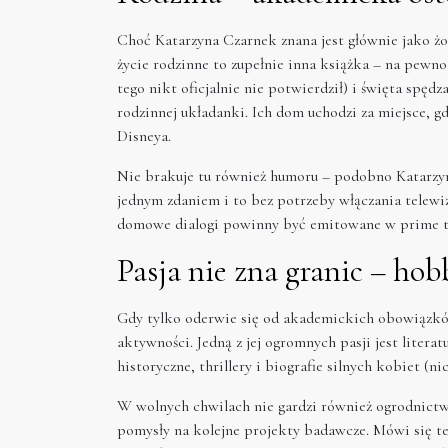
Choć Katarzyna Czarnek znana jest głównie jako żo
życie rodzinne to zupełnie inna książka – na pewno
tego nikt oficjalnie nie potwierdził) i święta spę
rodzinnej układanki. Ich dom uchodzi za miejsce, g
Disneya.
Nie brakuje tu również humoru – podobno Katarzyn
jednym zdaniem i to bez potrzeby włączania telewiz
domowe dialogi powinny być emitowane w prime t
Pasja nie zna granic – ho
Gdy tylko oderwie się od akademickich obowiązków
aktywności. Jedną z jej ogromnych pasji jest litera
historyczne, thrillery i biografie silnych kobiet (ni
W wolnych chwilach nie gardzi również ogrodnictw
pomysły na kolejne projekty badawcze. Mówi się też