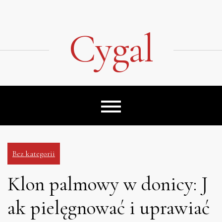
Skip
to
content
Cygal
Bez kategorii
Klon palmowy w donicy: J
ak pielęgnować i uprawiać