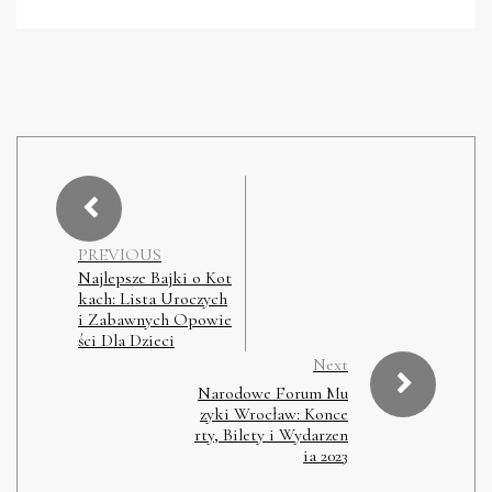
PREVIOUS
Najlepsze Bajki o Kot
kach: Lista Uroczych
i Zabawnych Opowie
ści Dla Dzieci
Next
Narodowe Forum Mu
zyki Wrocław: Konce
rty, Bilety i Wydarzen
ia 2023