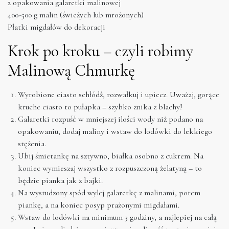
2 opakowania galaretki malinowej
400-500 g malin (świeżych lub mrożonych)
Płatki migdałów do dekoracji
Krok po kroku – czyli robimy
Malinową Chmurkę
Wyrobione ciasto schłódź, rozwałkuj i upiecz. Uważaj, gorące
kruche ciasto to pułapka – szybko znika z blachy!
Galaretki rozpuść w mniejszej ilości wody niż podano na
opakowaniu, dodaj maliny i wstaw do lodówki do lekkiego
stężenia.
Ubij śmietankę na sztywno, białka osobno z cukrem. Na
koniec wymieszaj wszystko z rozpuszczoną żelatyną – to
będzie pianka jak z bajki.
Na wystudzony spód wylej galaretkę z malinami, potem
piankę, a na koniec posyp prażonymi migdałami.
Wstaw do lodówki na minimum 3 godziny, a najlepiej na całą