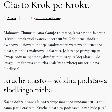
Ciasto Krok po Kroku
By
Admin
Posted On
20 Października 2025
Malinowa Chmurka Ania Gotuje
to ciasto, które podbiło serca
(i kubki smakowe) tysięcy internautów. Delikatne, słodkie,
owocowe – słowem: poezja zamknięta w warstwach kruchego
ciasta, pianki i malinowej galaretki. Jeśli raz je przygotujesz,
Twoja rodzina będzie tęsknić za nim przy każdej okazji. Ale
uwaga – malinowa chmurka uzależnia szybciej niż seriale na
Netflixie!
Kruche ciasto – solidna podstawa
słodkiego nieba
Każda dobra opowieść potrzebuje mocnego fundamentu – i tak
samo jest z ciastem. Kruche ciasto to podstawa, a nie byle jaka!