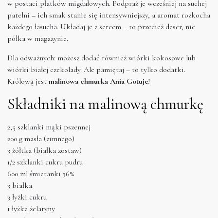
w postaci płatków migdałowych. Podpraż je wcześniej na suchej
patelni – ich smak stanie się intensywniejszy, a aromat rozkocha
każdego łasucha. Układaj je z sercem – to przecież deser, nie
półka w magazynie.
Dla odważnych: możesz dodać również wiórki kokosowe lub
wiórki białej czekolady. Ale pamiętaj – to tylko dodatki.
Królową jest
malinowa chmurka Ania Gotuje
!
Składniki na malinową chmurkę
2,5 szklanki mąki pszennej
200 g masła (zimnego)
3 żółtka (białka zostaw)
1/2 szklanki cukru pudru
600 ml śmietanki 36%
3 białka
3 łyżki cukru
1 łyżka żelatyny