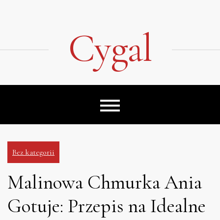
Skip
to
content
Cygal
Bez kategorii
Malinowa Chmurka Ania
Gotuje: Przepis na Idealne