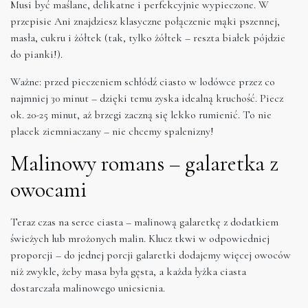
Musi być maślane, delikatne i perfekcyjnie wypieczone. W
przepisie Ani znajdziesz klasyczne połączenie mąki pszennej,
masła, cukru i żółtek (tak, tylko żółtek – reszta białek pójdzie
do pianki!).
Ważne: przed pieczeniem schłódź ciasto w lodówce przez co
najmniej 30 minut – dzięki temu zyska idealną kruchość. Piecz
ok. 20-25 minut, aż brzegi zaczną się lekko rumienić. To nie
placek ziemniaczany – nie chcemy spalenizny!
Malinowy romans – galaretka z
owocami
Teraz czas na serce ciasta – malinową galaretkę z dodatkiem
świeżych lub mrożonych malin. Klucz tkwi w odpowiedniej
proporcji – do jednej porcji galaretki dodajemy więcej owoców
niż zwykle, żeby masa była gęsta, a każda łyżka ciasta
dostarczała malinowego uniesienia.