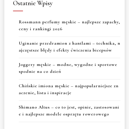
Ostatnie Wpisy
Rossmann perfumy męskie – najlepsze zapachy,
ceny i rankingi 2026
Uginanie przedramion z hantlami – technika, n
ajczęstsze błędy i efekty ćwiczenia bicepsów
Joggery męskie – modne, wygodne i sportowe
spodnie na co dzień
Chińskie imiona męskie – najpopularniejsze zn
aczenie, lista i inspiracje
Shimano Altus – co to jest, opinie, zastosowani
e i najlepsze modele osprzętu rowerowego