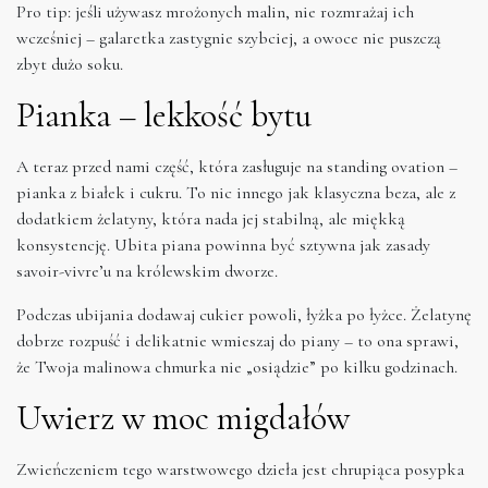
Pro tip: jeśli używasz mrożonych malin, nie rozmrażaj ich
wcześniej – galaretka zastygnie szybciej, a owoce nie puszczą
zbyt dużo soku.
Pianka – lekkość bytu
A teraz przed nami część, która zasługuje na standing ovation –
pianka z białek i cukru. To nic innego jak klasyczna beza, ale z
dodatkiem żelatyny, która nada jej stabilną, ale miękką
konsystencję. Ubita piana powinna być sztywna jak zasady
savoir-vivre’u na królewskim dworze.
Podczas ubijania dodawaj cukier powoli, łyżka po łyżce. Żelatynę
dobrze rozpuść i delikatnie wmieszaj do piany – to ona sprawi,
że Twoja malinowa chmurka nie „osiądzie” po kilku godzinach.
Uwierz w moc migdałów
Zwieńczeniem tego warstwowego dzieła jest chrupiąca posypka