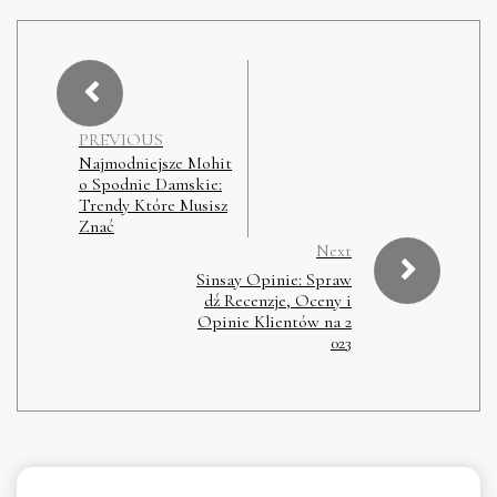
PREVIOUS
Najmodniejsze Mohit
o Spodnie Damskie:
Trendy Które Musisz
Znać
Next
Sinsay Opinie: Spraw
dź Recenzje, Oceny i
Opinie Klientów na 2
023