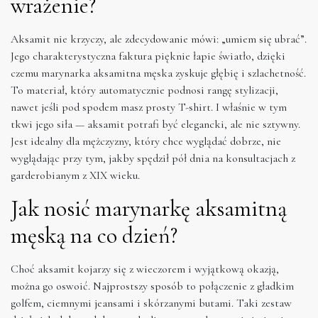
wrażenie?
Aksamit nie krzyczy, ale zdecydowanie mówi: „umiem się ubrać”.
Jego charakterystyczna faktura pięknie łapie światło, dzięki
czemu marynarka aksamitna męska zyskuje głębię i szlachetność.
To materiał, który automatycznie podnosi rangę stylizacji,
nawet jeśli pod spodem masz prosty T-shirt. I właśnie w tym
tkwi jego siła — aksamit potrafi być elegancki, ale nie sztywny.
Jest idealny dla mężczyzny, który chce wyglądać dobrze, nie
wyglądając przy tym, jakby spędził pół dnia na konsultacjach z
garderobianym z XIX wieku.
Jak nosić marynarkę aksamitną
męską na co dzień?
Choć aksamit kojarzy się z wieczorem i wyjątkową okazją,
można go oswoić. Najprostszy sposób to połączenie z gładkim
golfem, ciemnymi jeansami i skórzanymi butami. Taki zestaw