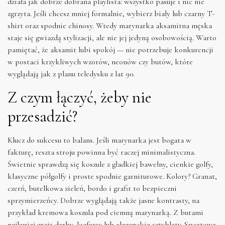
działa jak dobrze dobrana playlista: wszystko pasuje i nic nie
zgrzyta. Jeśli chcesz mniej formalnie, wybierz biały lub czarny T-
shirt oraz spodnie chinosy. Wtedy marynarka aksamitna męska
staje się gwiazdą stylizacji, ale nie jej jedyną osobowością. Warto
pamiętać, że aksamit lubi spokój — nie potrzebuje konkurencji
w postaci krzykliwych wzorów, neonów czy butów, które
wyglądają jak z planu teledysku z lat 90.
Z czym łączyć, żeby nie
przesadzić?
Klucz do sukcesu to balans. Jeśli marynarka jest bogata w
fakturę, reszta stroju powinna być raczej minimalistyczna.
Świetnie sprawdzą się koszule z gładkiej bawełny, cienkie golfy,
klasyczne półgolfy i proste spodnie garniturowe. Kolory? Granat,
czerń, butelkowa zieleń, bordo i grafit to bezpieczni
sprzymierzeńcy. Dobrze wyglądają także jasne kontrasty, na
przykład kremowa koszula pod ciemną marynarką. Z butami
najlepiej grają derby, loafersy lub eleganckie sztyblety. Sportowe