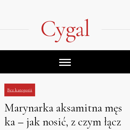
Skip
to
content
Cygal
Bez kategorii
Marynarka aksamitna męs
ka – jak nosić, z czym łącz