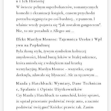
u i Ich Historię
W świecie pełnym superbohaterów, romantycznych
komedii i ekranizacji książek, czasem przychodzi
potrzeba sięgnięcia po coś bardziej… z pazurem. I
właśnie wtedy pojawia się “Jak zostałem gangsterem”.
Nie, to nie poradnik z Allegro ani …
Efekt Marilyn Monroe: Tajemnica Uroku i Wpł
ywu na Popkulturę
Była ikoną stylu, żywym symbolem kobiecej
zmysłowości, blond burzą loków w białej sukience,
która uniosła się z wdziękiem nad kratką
wentylacyjną. Marilyn Monroe – wszystko, czego
dotknęła, zdawało się błyszczeć. Ale za tęczowym …
Mazda 3 Hatchback: Wymiary, Dane Techniczn
e, Spalanie i Opinie Użytkowników
Czy Mazda 3 Hatchback to samochód, który sprawi,
że sąsiad przestanie podziwiać twoje auto, a zacznie
podziwiać twój gust? Krótko: prawie tak. Zanim