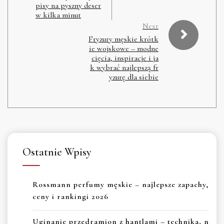
pisy na pyszny deser
w kilka minut
Next
Fryzury męskie krótk
ie wojskowe – modne
cięcia, inspiracje i ja
k wybrać najlepszą fr
yzurę dla siebie
Ostatnie Wpisy
Rossmann perfumy męskie – najlepsze zapachy,
ceny i rankingi 2026
Uginanie przedramion z hantlami – technika, n