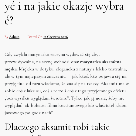
yć i na jakie okazje wybra
ć?
By
Admin
Posted On
12 Czerwca 2026
Gdy zwykła marynarka zaczyna wydawać się zbyt
przewidywalna, na scenę wchodzi ona:
marynarka aksamitna
męska
. Miękka w dotyku, elegancka z natury i lekko teatralna,
ale w tym najlepszym znaczeniu — jak ktoś, kto pojawia się na
przyjęciu i od razu wiadomo, że zna się na rzeczy. Aksamit ma w
sobie coś z luksusu, coś z retro i coś z tego przyjemnego efektu
„bez wysiłku wyglądam świetnie”. Tylko jak ją nosić, żeby nie
wyglądać jak bohater filmu kostiumowego lub właściciel klubu
jazzowego po godzinach?
Dlaczego aksamit robi takie