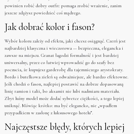
powinien robić dobry outfit: pomaga zrobić wrażenie, zanim
jeszcze zdążysz powiedzieć coś mądrego.
Jak dobrać kolor i fason?
Wybór koloru zależy od efektu, jaki chcesz osiągnąć. Czerń jest
najbardziej klasyczna i wieczorowa — bezpieczna, elegancka i
zawsze na miejscu. Granat łagodzi formalność i jest bardziej
uniwersalny, przez co łatwiej wprowadzić go do szafy bez
poczucia, że kupujesz garderobę dla tajemniczego arystokraty.
Bordo i butelkowa zieleń są odważniejsze, ale bardzo efektowne.
Jeśli chodzi o fason, najlepiej postawić na dobrze dopasowaną
linię ramion i talii, bo aksamit nie lubi nadmiaru materiału.
Zbyt luźny model może dodać sylwetce ciężkości, a tego lepiej
uniknąć. Mówiąc krótko: ma być elegancko, nie „wpadłem
przypadkiem w zasłonę z luksusowego hotelu”.
Najczęstsze błędy, których lepiej