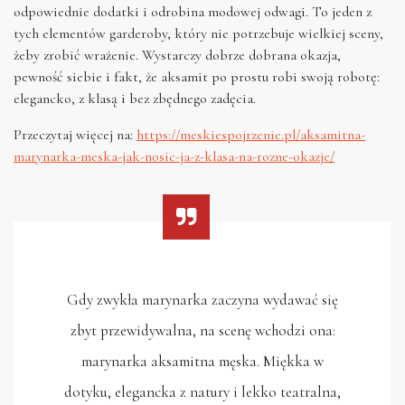
odpowiednie dodatki i odrobina modowej odwagi. To jeden z
tych elementów garderoby, który nie potrzebuje wielkiej sceny,
żeby zrobić wrażenie. Wystarczy dobrze dobrana okazja,
pewność siebie i fakt, że aksamit po prostu robi swoją robotę:
elegancko, z klasą i bez zbędnego zadęcia.
Przeczytaj więcej na:
https://meskiespojrzenie.pl/aksamitna-
marynarka-meska-jak-nosic-ja-z-klasa-na-rozne-okazje/
Gdy zwykła marynarka zaczyna wydawać się
zbyt przewidywalna, na scenę wchodzi ona:
marynarka aksamitna męska. Miękka w
dotyku, elegancka z natury i lekko teatralna,