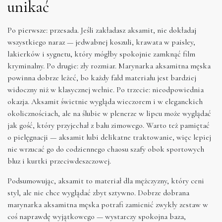
unikać
Po pierwsze: przesada. Jeśli zakładasz aksamit, nie dokładaj
wszystkiego naraz — jedwabnej koszuli, krawata w paisley,
lakierków i sygnetu, który mógłby spokojnie zamknąć film
kryminalny. Po drugie: zły rozmiar. Marynarka aksamitna męska
powinna dobrze leżeć, bo każdy fałd materiału jest bardziej
widoczny niż w klasycznej wełnie. Po trzecie: nieodpowiednia
okazja. Aksamit świetnie wygląda wieczorem i w eleganckich
okolicznościach, ale na ślubie w plenerze w lipcu może wyglądać
jak gość, który przyjechał z balu zimowego. Warto też pamiętać
o pielęgnacji — aksamit lubi delikatne traktowanie, więc lepiej
nie wrzucać go do codziennego chaosu szafy obok sportowych
bluz i kurtki przeciwdeszczowej.
Podsumowując, aksamit to materiał dla mężczyzny, który ceni
styl, ale nie chce wyglądać zbyt sztywno. Dobrze dobrana
marynarka aksamitna męska potrafi zamienić zwykły zestaw w
coś naprawdę wyjątkowego — wystarczy spokojna baza,