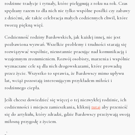
rodzinne tradycje i rytuały, które pielęgnują z roku na rok. Czas
spędzany razem to dla nich nie tylko wspólne posiłki czy zabawy
z dziećmi, ale także celebracja małych codziennych chwil, które
tworzą piękną więź.
Codzienność rodziny Bardowskich, jak każdej innej, nie jest
pozbawiona wyzwań. Wszelkie problemy i trudności starają się
rozwiązywać wspólnie, nieustannie pracując nad komunikacją i
wzajemnym zrozumieniem. Rozwój osobisty, marzenia i wspólnie
wyznaczane cele są dla nich drogowskazami, które prowadzą
przez życie. Wszystko to sprawia, że Bardowscy mimo upływu
lat, wciąż pozostają interesującym przykładem miłości i
rodzinnego ciepła.
Jeśli chcesz dowiedzieć się więcej o tej niezwykłej rodzinie, ich
codzienności i miejscu zamieszkania, kliknij
tutaj
aby przenieść
się do artykułu, który zdradzi, gdzie Bardowscy przeżywają swoją
miłosną przygodę z życiem.
„`