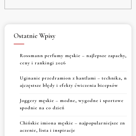
Ostatnie Wpisy
Rossmann perfumy męskie – najlepsze zapachy,
ceny i rankingi 2026
Uginanie przedramion z hantlami – technika, n
ajczęstsze błędy i efekty ćwiczenia bicepsów
Joggery męskie – modne, wygodne i sportowe
spodnie na co dzień
Chińskie imiona męskie – najpopularniejsze zn
aczenie, lista i inspiracje