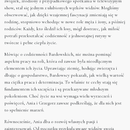
związek, zrodzony z przypadkowego spotkania w telewizyjnym
show, stał się jednym z ulubionych wątków widzów. Mogliśmy
obserwować, jak dzięki wzajemnej fascynacji zmieniają się w
rodzinę, stopniowo wchodząc w nowe role męża i żony, a później
rodziców. Każdy, kto śledził ich losy, mógł dostrzec, jak miłość
potrafi przekształcać codzienność z jednostajnej rutyny w
twórcze i pełne ciepła życie.
Mówiąc o codzienności Bardowskich, nie można pominąć
aspektu pracy na roli, która od zawsze była nieodłącznym
elementem ich życia. Uprawiając ziemię, hodując zwierzęta i
dbając o gospodarstwo, Bardowscy pokazali, jak wielką wartość
ma ciężka praca i determinacja. To właśnie te cechy stają się
fundamentem ich szczęścia i są przekazywane młodszym
pokoleniom. Choć życie na wsi wymaga wielu wyrzeczeń i
poświęceń, Ania i Grzegorz zawsze podkreślają, że dla nich jest
to spełnienie marzeń.
Równocześnie, Ania dba o rozwój własnych pasji i
zainteresowań. Od początku przykuła uwagę widzów swoją