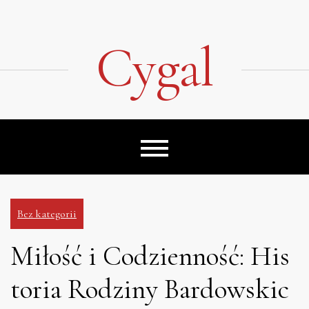
Skip
to
content
Cygal
Bez kategorii
Miłość i Codzienność: His
toria Rodziny Bardowskic