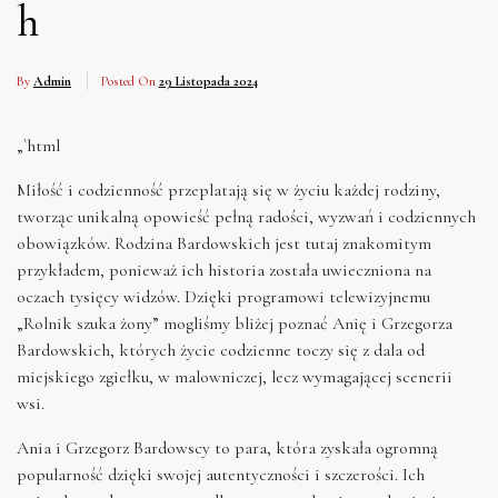
h
By
Admin
Posted On
29 Listopada 2024
„`html
Miłość i codzienność przeplatają się w życiu każdej rodziny,
tworząc unikalną opowieść pełną radości, wyzwań i codziennych
obowiązków. Rodzina Bardowskich jest tutaj znakomitym
przykładem, ponieważ ich historia została uwieczniona na
oczach tysięcy widzów. Dzięki programowi telewizyjnemu
„Rolnik szuka żony” mogliśmy bliżej poznać Anię i Grzegorza
Bardowskich, których życie codzienne toczy się z dala od
miejskiego zgiełku, w malowniczej, lecz wymagającej scenerii
wsi.
Ania i Grzegorz Bardowscy to para, która zyskała ogromną
popularność dzięki swojej autentyczności i szczerości. Ich