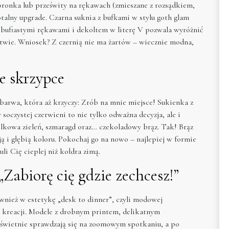
ronka lub prześwity na rękawach (zmieszane z rozsądkiem,
 totalny upgrade. Czarna suknia z bufkami w stylu goth glam
ko bufiastymi rękawami i dekoltem w literę V pozwala wyróżnić
wie. Wniosek? Z czernią nie ma żartów – wiecznie modna,
ze skrzypce
barwa, która aż krzyczy: Zrób na mnie miejsce! Sukienka z
oczystej czerwieni to nie tylko odważna decyzja, ale i
elkowa zieleń, szmaragd oraz… czekoladowy brąz. Tak! Brąz
ncją i głębią koloru. Pokochaj go na nowo – najlepiej w formie
li Cię cieplej niż kołdra zimą.
Zabiorę cię gdzie zechcesz!”
wnież w estetykę „desk to dinner”, czyli modowej
mej kreacji. Modele z drobnym printem, delikatnym
o świetnie sprawdzają się na zoomowym spotkaniu, a po