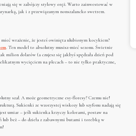
eniają się w zabójczy stylowy oręż. Warto zainwestować w
arynarką, jak i z przewiązanym nonszalancko swetrem.
e mieć wrażenie, że jesteś owinięta ulubionym kocykiem?
wem
. Ten model to absolutny musisz-mieć sezonu. Świetnie
ak milion dolarów (a czujesz się jakbyś spędzała dzień pod
delikatnym wycięciem na plecach – to nie tylko praktyczne,
utny szał. A może geometryczne esy-floresy? Czemu nie!
rukturą. Sukienki ze wzorzystej wiskozy lub szyfonu nadają się
jest umiar – jeśli sukienka krzyczy kolorami, postaw na
erń lub beż – do dzieła z zabawnymi butami i torebką w
m!