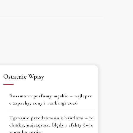
Ostatnie Wpisy
Rossmann perfumy męskie – najlepsz
e zapachy, ceny i rankingi 2026
Uginanie przedramion z hantlami – te
chnika, najczęstsze błędy i efekty ćwic
zenia bicepsów