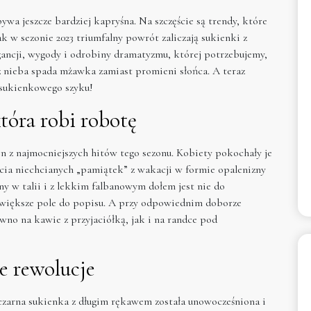
ywa jeszcze bardziej kapryśna. Na szczęście są trendy, które
ak w sezonie 2023 triumfalny powrót zaliczają sukienki z
ancji, wygody i odrobiny dramatyzmu, której potrzebujemy,
 z nieba spada mżawka zamiast promieni słońca. A teraz
 sukienkowego szyku!
tóra robi robotę
n z najmocniejszych hitów tego sezonu. Kobiety pokochały je
ycia niechcianych „pamiątek” z wakacji w formie opalenizny
y w talii i z lekkim falbanowym dołem jest nie do
m większe pole do popisu. A przy odpowiednim doborze
wno na kawie z przyjaciółką, jak i na randce pod
e rewolucje
 czarna sukienka z długim rękawem została unowocześniona i