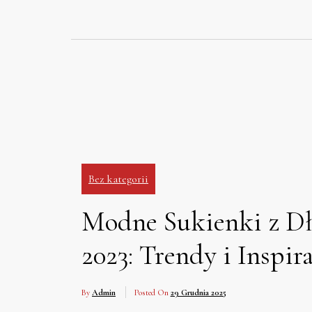
Skip
to
content
Bez kategorii
Modne Sukienki z D
2023: Trendy i Inspira
By
Admin
Posted On
29 Grudnia 2025