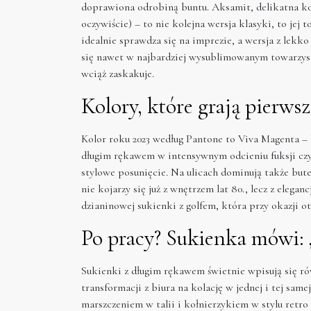
doprawiona odrobiną buntu. Aksamit, delikatna ko
oczywiście) – to nie kolejna wersja klasyki, to jej
idealnie sprawdza się na imprezie, a wersja z lek
się nawet w najbardziej wysublimowanym towarzyst
wciąż zaskakuje.
Kolory, które grają pierws
Kolor roku 2023 według Pantone to Viva Magenta – 
długim rękawem w intensywnym odcieniu fuksji czy s
stylowe posunięcie. Na ulicach dominują także but
nie kojarzy się już z wnętrzem lat 80., lecz z elega
dzianinowej sukienki z golfem, która przy okazji otu
Po pracy? Sukienka mówi: „
Sukienki z długim rękawem świetnie wpisują się ró
transformacji z biura na kolację w jednej i tej sa
marszczeniem w talii i kołnierzykiem w stylu retr