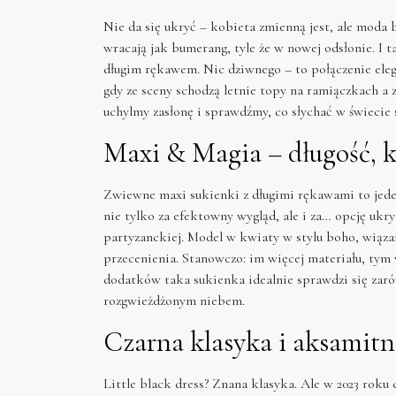
Nie da się ukryć – kobieta zmienną jest, ale moda b
wracają jak bumerang, tyle że w nowej odsłonie. I t
długim rękawem. Nic dziwnego – to połączenie eleg
gdy ze sceny schodzą letnie topy na ramiączkach a
uchylmy zasłonę i sprawdźmy, co słychać w świecie
Maxi & Magia – długość, k
Zwiewne maxi sukienki z długimi rękawami to jede
nie tylko za efektowny wygląd, ale i za… opcję ukr
partyzanckiej. Model w kwiaty w stylu boho, wiązan
przecenienia. Stanowczo: im więcej materiału, ty
dodatków taka sukienka idealnie sprawdzi się zaró
rozgwieżdżonym niebem.
Czarna klasyka i aksamitn
Little black dress? Znana klasyka. Ale w 2023 roku