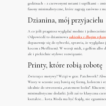
godzinach – z czerwonymi ustami i szpilkami – zmi
fasony minimalistyczne, które zagrają zarówno z m
Dzianina, mój przyjacielu
A co jeśli pragniesz wyglądać modnie i jednocześni
Odpowiedź to dzianinowa
sukienka z długim ręka
dopasowuje się do sylwetki, sprawia, że wyglądasz j
kocem z Netflixem). W wersji midi, z golfem albo 
ale i piekielnie stylowe rozwiązanie.
Printy, które robią robotę
Zwierzęce motywy? Wciąż w grze. Patchwork? Absol
Wzory w sezonie 2023 bawią się formą, kolorem i st
idealnie do stworzenia „statement looku”. Kluczem 
minimalistyczne dodatki. Jeśli zaś to klasyczna cz
kształcie… kota. Moda ma być frajdą, nie egzamine