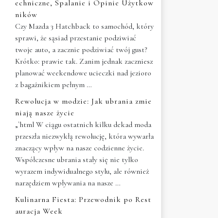
echniczne, Spalanie i Opinie Użytkow
ników
Czy Mazda 3 Hatchback to samochód, który
sprawi, że sąsiad przestanie podziwiać
twoje auto, a zacznie podziwiać twój gust?
Krótko: prawie tak. Zanim jednak zaczniesz
planować weekendowe ucieczki nad jezioro
z bagażnikiem pełnym …
Rewolucja w modzie: Jak ubrania zmie
niają nasze życie
„`html W ciągu ostatnich kilku dekad moda
przeszła niezwykłą rewolucję, która wywarła
znaczący wpływ na nasze codzienne życie.
Współczesne ubrania stały się nie tylko
wyrazem indywidualnego stylu, ale również
narzędziem wpływania na nasze …
Kulinarna Fiesta: Przewodnik po Rest
auracja Week