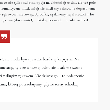
 to nie tylko świetna opcja na chłodniejsze dni, ale też pole
z romantyczne maxi, miejskie midi czy seksowne dopasowane
 rękawowi nierówny. Są bufki, są dzwony, są siateczki – bo
j rękawy (dosłownie!) i działaj, bo moda nie lubi zwłoki!
st, ale moda bywa jeszcze bardziej kapryśna. Na
bumerang, tyle że w nowej odsłonie. I tak w sezonie
ki z długim rękawem. Nic dziwnego – to połączenie
zmu, której potrzebujemy, gdy ze sceny schodzą…