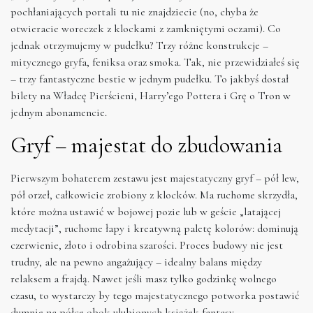
pochłaniających portali tu nie znajdziecie (no, chyba że
otwieracie woreczek z klockami z zamkniętymi oczami). Co
jednak otrzymujemy w pudełku? Trzy różne konstrukcje –
mitycznego gryfa, feniksa oraz smoka. Tak, nie przewidziałeś się
– trzy fantastyczne bestie w jednym pudełku. To jakbyś dostał
bilety na Władcę Pierścieni, Harry’ego Pottera i Grę o Tron w
jednym abonamencie.
Gryf – majestat do zbudowania
Pierwszym bohaterem zestawu jest majestatyczny gryf – pół lew,
pół orzeł, całkowicie zrobiony z klocków. Ma ruchome skrzydła,
które można ustawić w bojowej pozie lub w geście „latającej
medytacji”, ruchome łapy i kreatywną paletę kolorów: dominują
czerwienie, złoto i odrobina szarości. Proces budowy nie jest
trudny, ale na pewno angażujący – idealny balans między
relaksem a frajdą. Nawet jeśli masz tylko godzinkę wolnego
czasu, to wystarczy by tego majestatycznego potworka postawić
dumnie na półce obok ulubionych książek fantasy.