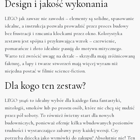
Design i jakość wykonania
LEGO jak zawsze nie zawodzi – elementy są solidne, spasowanie
idealne, a instrukcja pozwala prowadzić przez proces budowy
bez frustracji i rzucania klockami przez okno. Kolorystyka
zestawu jest spójna i przykuwająca wzrok – czerwienie,
pomarańcze i złoto idealnie pasują do motywu mitycznego.
Warto też zwrócić uwagę na detale – skrzydła mają zróżnicowaną
fakturę, a łapy i twarze stworzeń mają więcej wyrazu niż
niejedna postać w filmie science-fiction.
Dla kogo ten zestaw?
LEGO 31146 to idealny wybór dla każdego fana fantastyki,
mitologii, smoków lub po prostu osób, które nie chcą się nudzić
przez pół soboty. To również świetny start dla nowych
budowniczych, ponieważ oferuje kilka wbudowanych poziomów
trudności i wystarczająco zabawy przy każdej wersji. Czy
potrzeba dziecka jako wymówki do zakupu? Absolutnie nie! Ten