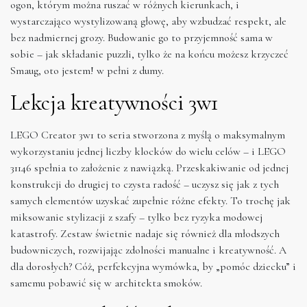
ogon, którym można ruszać w różnych kierunkach, i
wystarczająco wystylizowaną głowę, aby wzbudzać respekt, ale
bez nadmiernej grozy. Budowanie go to przyjemność sama w
sobie – jak składanie puzzli, tylko że na końcu możesz krzyczeć
Smaug, oto jestem! w pełni z dumy.
Lekcja kreatywności 3w1
LEGO Creator 3w1 to seria stworzona z myślą o maksymalnym
wykorzystaniu jednej liczby klocków do wielu celów – i LEGO
31146 spełnia to założenie z nawiązką. Przeskakiwanie od jednej
konstrukcji do drugiej to czysta radość – uczysz się jak z tych
samych elementów uzyskać zupełnie różne efekty. To trochę jak
miksowanie stylizacji z szafy – tylko bez ryzyka modowej
katastrofy. Zestaw świetnie nadaje się również dla młodszych
budowniczych, rozwijając zdolności manualne i kreatywność. A
dla dorosłych? Cóż, perfekcyjna wymówka, by „pomóc dziecku” i
samemu pobawić się w architekta smoków.