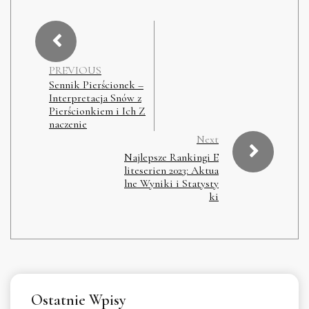
PREVIOUS
Sennik Pierścionek –
Interpretacja Snów z
Pierścionkiem i Ich Z
naczenie
Next
Najlepsze Rankingi E
liteserien 2023: Aktua
lne Wyniki i Statysty
ki
Ostatnie Wpisy