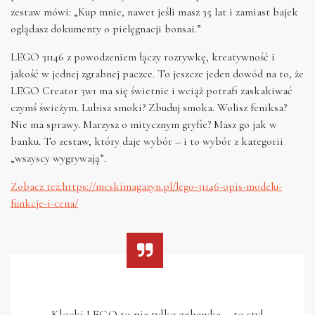
zestaw mówi: „Kup mnie, nawet jeśli masz 35 lat i zamiast bajek
oglądasz dokumenty o pielęgnacji bonsai.”
LEGO 31146 z powodzeniem łączy rozrywkę, kreatywność i
jakość w jednej zgrabnej paczce. To jeszcze jeden dowód na to, że
LEGO Creator 3w1 ma się świetnie i wciąż potrafi zaskakiwać
czymś świeżym. Lubisz smoki? Zbuduj smoka. Wolisz feniksa?
Nie ma sprawy. Marzysz o mitycznym gryfie? Masz go jak w
banku. To zestaw, który daje wybór – i to wybór z kategorii
„wszyscy wygrywają”.
Zobacz też:https://meskimagazyn.pl/lego-31146-opis-modelu-
funkcje-i-cena/
Klocki LEGO to nie tylko zabawka – to styl