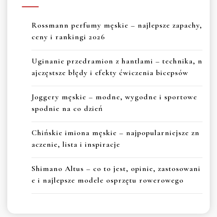
Rossmann perfumy męskie – najlepsze zapachy,
ceny i rankingi 2026
Uginanie przedramion z hantlami – technika, n
ajczęstsze błędy i efekty ćwiczenia bicepsów
Joggery męskie – modne, wygodne i sportowe
spodnie na co dzień
Chińskie imiona męskie – najpopularniejsze zn
aczenie, lista i inspiracje
Shimano Altus – co to jest, opinie, zastosowani
e i najlepsze modele osprzętu rowerowego