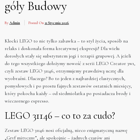
góły Budowy
By
Admin
Posted On
11 Stycznia 2026
Klocki LEGO to nie tylko zabawka – to styl życia, sposób na
relaks i doskonała forma kreatywnej ekspresji! Dla wielu
dorosłych stały się substytutem jogi i terapii grupowej. A jeżeli
do tego wszystkiego dołożymy nowość z serii LEGO Creator 3w1,
czyli zestaw LEGO 31146, otrzymujemy prawdziwą ucztę dla
wyobraźni. Dlaczego? Bo to jeden z najbardziej elastycznych,
pomysłowych i po prostu fajnych zestawów ostatnich miesięcy,
który pokocha każdy – od siedmiolatka po posiadacza brody i
wieczornego espresso.
LEGO 31146 – co to za cudo?
Zestaw LEGO 31146 nosi oficjalną, nieco enigmatyczną nazwę
„Gryf mityczny”, ale spokojnie – żadnych czarów ani