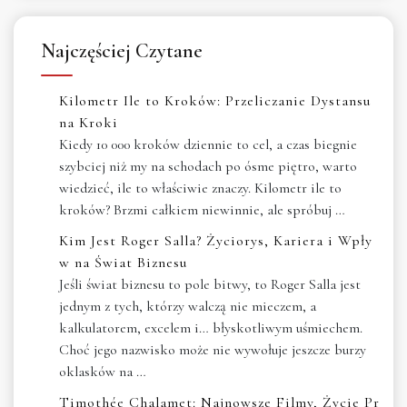
Najczęściej Czytane
Kilometr Ile to Kroków: Przeliczanie Dystansu
na Kroki
Kiedy 10 000 kroków dziennie to cel, a czas biegnie
szybciej niż my na schodach po ósme piętro, warto
wiedzieć, ile to właściwie znaczy. Kilometr ile to
kroków? Brzmi całkiem niewinnie, ale spróbuj …
Kim Jest Roger Salla? Życiorys, Kariera i Wpły
w na Świat Biznesu
Jeśli świat biznesu to pole bitwy, to Roger Salla jest
jednym z tych, którzy walczą nie mieczem, a
kalkulatorem, excelem i… błyskotliwym uśmiechem.
Choć jego nazwisko może nie wywołuje jeszcze burzy
oklasków na …
Timothée Chalamet: Najnowsze Filmy, Życie Pr