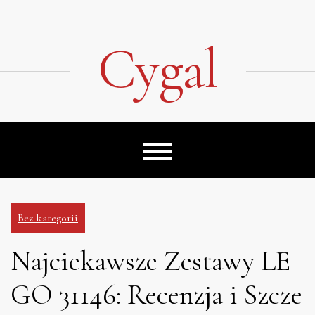
Skip
to
content
Cygal
Bez kategorii
Najciekawsze Zestawy LE
GO 31146: Recenzja i Szcze