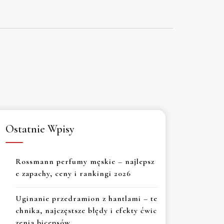
Ostatnie Wpisy
Rossmann perfumy męskie – najlepsz
e zapachy, ceny i rankingi 2026
Uginanie przedramion z hantlami – te
chnika, najczęstsze błędy i efekty ćwic
zenia bicepsów