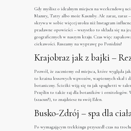
Gdy myślisz o idealnym miejscu na weekendową ucie
Mazury, Tatry albo może Kaszuby. Ale zaraz, zaraz 
skrywa w sobie więcej uroku niż Instagram influencer
pradawne opowieści – wszystko to składa się na jed
geograficznych w naszym kraju. Czas więc zapakowa
ciekawości. Ruszamy na wyprawę po Ponidziu!
Krajobraz jak z bajki – Re
Pozwól, że zaczniemy od miejsca, które wygląda jak 
to kraina lessowych wąwozów, wapiennych skał i dz
botaniczny. Ścieżki wiją się tu jak spaghetti w ta
Przęślin to także raj dla botaników i ornitologów.
(szacun!), to znajdziesz tu swój Eden.
Busko-Zdrój – spa dla ciała
Po wymagającym trekkingu przyszedł czas na trochę 