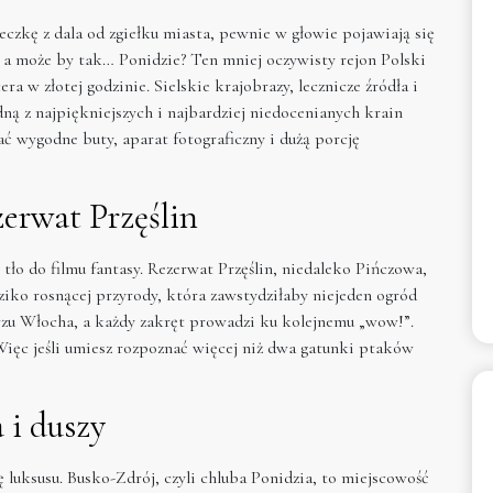
czkę z dala od zgiełku miasta, pewnie w głowie pojawiają się
– a może by tak… Ponidzie? Ten mniej oczywisty rejon Polski
a w złotej godzinie. Sielskie krajobrazy, lecznicze źródła i
ną z najpiękniejszych i najbardziej niedocenianych krain
ć wygodne buty, aparat fotograficzny i dużą porcję
zerwat Przęślin
tło do filmu fantasy. Rezerwat Przęślin, niedaleko Pińczowa,
iko rosnącej przyrody, która zawstydziłaby niejeden ogród
lerzu Włocha, a każdy zakręt prowadzi ku kolejnemu „wow!”.
 Więc jeśli umiesz rozpoznać więcej niż dwa gatunki ptaków
 i duszy
luksusu. Busko-Zdrój, czyli chluba Ponidzia, to miejscowość