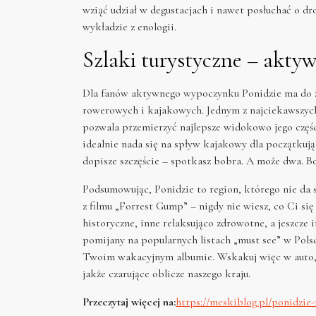
wziąć udział w degustacjach i nawet posłuchać o dro
wykładzie z enologii.
Szlaki turystyczne – akty
Dla fanów aktywnego wypoczynku Ponidzie ma do z
rowerowych i kajakowych. Jednym z najciekawszych 
pozwala przemierzyć najlepsze widokowo jego częśc
idealnie nada się na spływ kajakowy dla początkuj
dopisze szczęście – spotkasz bobra. A może dwa. B
Podsumowując, Ponidzie to region, którego nie da 
z filmu „Forrest Gump” – nigdy nie wiesz, co Ci się
historyczne, inne relaksująco zdrowotne, a jeszcze 
pomijany na popularnych listach „must see” w Pols
Twoim wakacyjnym albumie. Wskakuj więc w auto, p
jakże czarujące oblicze naszego kraju.
Przeczytaj więcej na:
https://meskiblog.pl/ponidzie-