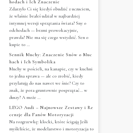
hodach i Ich Znaczenie
Zdarzyło Ci się kiedyś obudzić z uczuciem,
że właśnie brałeś udział w najbardziej
intymnej wersji sprzątania świata? Sny o
odchodach — brzmi prowokacyjnie,
prawda? Nie ma się czego wstydzić. Sen o
kupie to …
Sennik Muchy: Znaczenie Snów o Muc
hach i Ich Symbolika
Muchy w pościeli, na kanapie, czy w kuchni
to jedna sprawa — ale co zrobić, kiedy
przylatują do nas nawet we śnie? Czy to
znak, że pora gruntownie posprzątać… w
duszy? A może …
LEGO Audi – Najnowsze Zestawy i Re
cenzje dla Fanów Motoryzacji
Na rozgrzewkę: klocki, które ścigają Jeśli
myśleliście, że modelarstwo i motoryzacja to