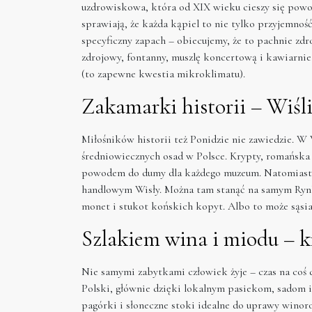
uzdrowiskowa, która od XIX wieku cieszy się powo
sprawiają, że każda kąpiel to nie tylko przyjemność,
specyficzny zapach – obiecujemy, że to pachnie z
zdrojowy, fontanny, muszlę koncertową i kawiarnie,
(to zapewne kwestia mikroklimatu).
Zakamarki historii – Wiśl
Miłośników historii też Ponidzie nie zawiedzie. W W
średniowiecznych osad w Polsce. Krypty, romańska 
powodem do dumy dla każdego muzeum. Natomiast 
handlowym Wisły. Można tam stanąć na samym Rynku
monet i stukot końskich kopyt. Albo to może sąsiad
Szlakiem wina i miodu – 
Nie samymi zabytkami człowiek żyje – czas na coś d
Polski, głównie dzięki lokalnym pasiekom, sadom i
pagórki i słoneczne stoki idealne do uprawy winor