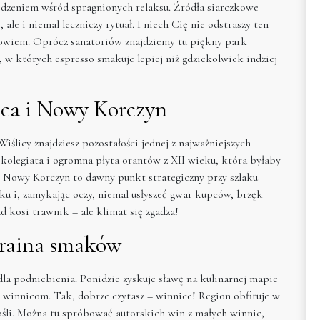
dzeniem wśród spragnionych relaksu. Źródła siarczkowe
 ale i niemal leczniczy rytuał. I niech Cię nie odstraszy ten
drowiem. Oprócz sanatoriów znajdziemy tu piękny park
 w których espresso smakuje lepiej niż gdziekolwiek indziej
ica i Nowy Korczyn
iślicy znajdziesz pozostałości jednej z najważniejszych
kolegiata i ogromna płyta orantów z XII wieku, która byłaby
Nowy Korczyn to dawny punkt strategiczny przy szlaku
 i, zamykając oczy, niemal usłyszeć gwar kupców, brzęk
 kosi trawnik – ale klimat się zgadza!
kraina smaków
la podniebienia. Ponidzie zyskuje sławę na kulinarnej mapie
 winnicom. Tak, dobrze czytasz – winnice! Region obfituje w
ośli. Można tu spróbować autorskich win z małych winnic,