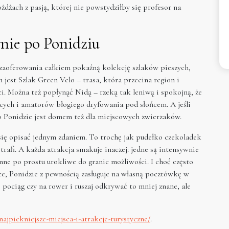
żdżach z pasją, której nie powstydziłby się profesor na
wnie po Ponidziu
aoferowania całkiem pokaźną kolekcję szlaków pieszych,
jest Szlak Green Velo – trasa, która przecina region i
i. Można też popłynąć Nidą – rzeką tak leniwą i spokojną, że
ących i amatorów błogiego dryfowania pod słońcem. A jeśli
o Ponidzie jest domem też dla miejscowych zwierzaków.
się opisać jednym zdaniem. To trochę jak pudełko czekoladek
 trafi. A każda atrakcja smakuje inaczej: jedne są intensywnie
inne po prostu urokliwe do granic możliwości. I choć często
ce, Ponidzie z pewnością zasługuje na własną pocztówkę w
ociąg czy na rower i ruszaj odkrywać to mniej znane, ale
najpiekniejsze-miejsca-i-atrakcje-turystyczne/
.