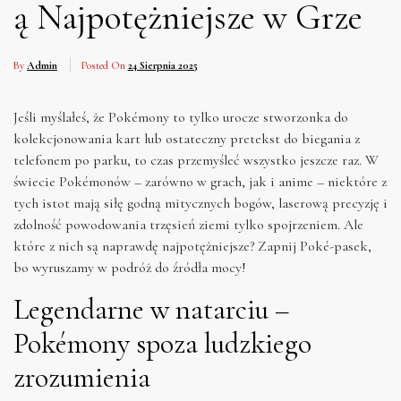
ą Najpotężniejsze w Grze
By
Admin
Posted On
24 Sierpnia 2025
Jeśli myślałeś, że Pokémony to tylko urocze stworzonka do
kolekcjonowania kart lub ostateczny pretekst do biegania z
telefonem po parku, to czas przemyśleć wszystko jeszcze raz. W
świecie Pokémonów – zarówno w grach, jak i anime – niektóre z
tych istot mają siłę godną mitycznych bogów, laserową precyzję i
zdolność powodowania trzęsień ziemi tylko spojrzeniem. Ale
które z nich są naprawdę najpotężniejsze? Zapnij Poké-pasek,
bo wyruszamy w podróż do źródła mocy!
Legendarne w natarciu –
Pokémony spoza ludzkiego
zrozumienia