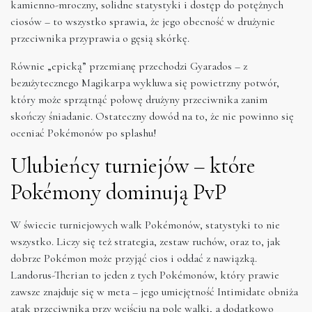
kamienno-mroczny, solidne statystyki i dostęp do potężnych
ciosów – to wszystko sprawia, że jego obecność w drużynie
przeciwnika przyprawia o gęsią skórkę.
Równie „epicką” przemianę przechodzi Gyarados – z
bezużytecznego Magikarpa wykluwa się powietrzny potwór,
który może sprzątnąć połowę drużyny przeciwnika zanim
skończy śniadanie. Ostateczny dowód na to, że nie powinno się
oceniać Pokémonów po splashu!
Ulubieńcy turniejów – które
Pokémony dominują PvP
W świecie turniejowych walk Pokémonów, statystyki to nie
wszystko. Liczy się też strategia, zestaw ruchów, oraz to, jak
dobrze Pokémon może przyjąć cios i oddać z nawiązką.
Landorus-Therian to jeden z tych Pokémonów, który prawie
zawsze znajduje się w meta – jego umiejętność Intimidate obniża
atak przeciwnika przy wejściu na pole walki, a dodatkowo