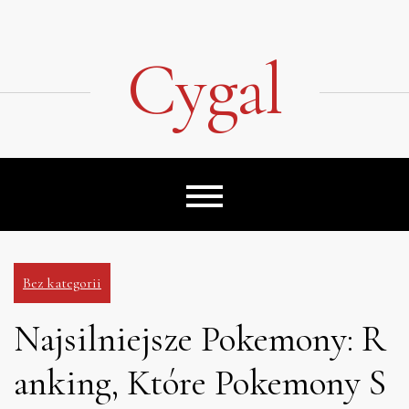
Skip
to
content
Cygal
Bez kategorii
Najsilniejsze Pokemony: R
anking, Które Pokemony S