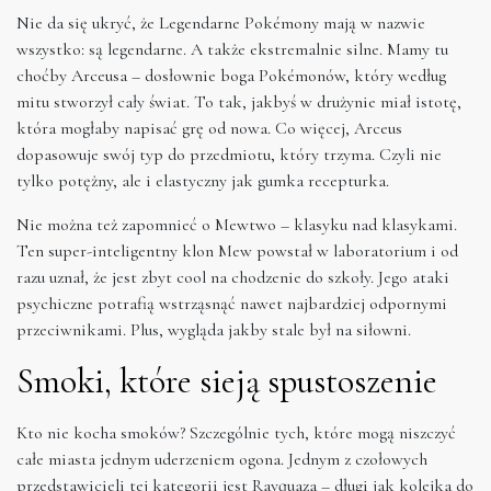
Nie da się ukryć, że Legendarne Pokémony mają w nazwie
wszystko: są legendarne. A także ekstremalnie silne. Mamy tu
choćby Arceusa – dosłownie boga Pokémonów, który według
mitu stworzył cały świat. To tak, jakbyś w drużynie miał istotę,
która mogłaby napisać grę od nowa. Co więcej, Arceus
dopasowuje swój typ do przedmiotu, który trzyma. Czyli nie
tylko potężny, ale i elastyczny jak gumka recepturka.
Nie można też zapomnieć o Mewtwo – klasyku nad klasykami.
Ten super-inteligentny klon Mew powstał w laboratorium i od
razu uznał, że jest zbyt cool na chodzenie do szkoły. Jego ataki
psychiczne potrafią wstrząsnąć nawet najbardziej odpornymi
przeciwnikami. Plus, wygląda jakby stale był na siłowni.
Smoki, które sieją spustoszenie
Kto nie kocha smoków? Szczególnie tych, które mogą niszczyć
całe miasta jednym uderzeniem ogona. Jednym z czołowych
przedstawicieli tej kategorii jest Rayquaza – długi jak kolejka do