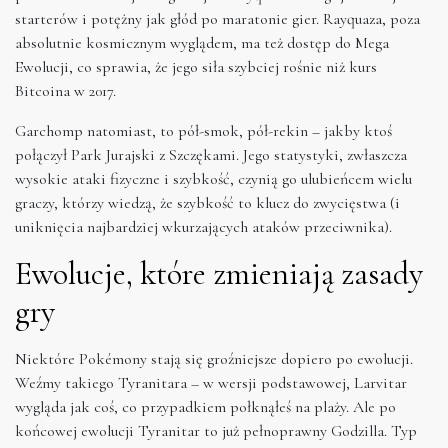
starterów i potężny jak głód po maratonie gier. Rayquaza, poza
absolutnie kosmicznym wyglądem, ma też dostęp do Mega
Ewolucji, co sprawia, że jego siła szybciej rośnie niż kurs
Bitcoina w 2017.
Garchomp natomiast, to pół-smok, pół-rekin – jakby ktoś
połączył Park Jurajski z Szczękami. Jego statystyki, zwłaszcza
wysokie ataki fizyczne i szybkość, czynią go ulubieńcem wielu
graczy, którzy wiedzą, że szybkość to klucz do zwycięstwa (i
uniknięcia najbardziej wkurzających ataków przeciwnika).
Ewolucje, które zmieniają zasady
gry
Niektóre Pokémony stają się groźniejsze dopiero po ewolucji.
Weźmy takiego Tyranitara – w wersji podstawowej, Larvitar
wygląda jak coś, co przypadkiem połknąłeś na plaży. Ale po
końcowej ewolucji Tyranitar to już pełnoprawny Godzilla. Typ