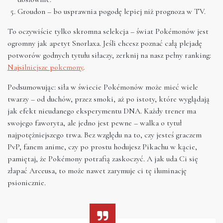
Groudon – bo usprawnia pogodę lepiej niż prognoza w TV.
To oczywiście tylko skromna selekcja – świat Pokémonów jest
ogromny jak apetyt Snorlaxa. Jeśli chcesz poznać całą plejadę
potworów godnych tytułu siłaczy, zerknij na nasz pełny ranking:
Najsilniejsze pokemony
.
Podsumowując: siła w świecie Pokémonów może mieć wiele
twarzy – od duchów, przez smoki, aż po istoty, które wyglądają
jak efekt nieudanego eksperymentu DNA. Każdy trener ma
swojego faworyta, ale jedno jest pewne – walka o tytuł
najpotężniejszego trwa. Bez względu na to, czy jesteś graczem
PvP, fanem anime, czy po prostu hodujesz Pikachu w kącie,
pamiętaj, że Pokémony potrafią zaskoczyć. A jak uda Ci się
złapać Arceusa, to może nawet zarymuje ci tę iluminację
psionicznie.