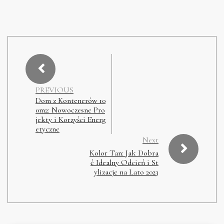
PREVIOUS
Dom z Kontenerów 10
0m2: Nowoczesne Pro
jekty i Korzyści Energ
etyczne
Next
Kolor Tan: Jak Dobra
ć Idealny Odcień i St
ylizacje na Lato 2023