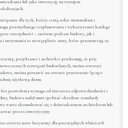
amieszkania lub jako inwestycję na wynajem
okalizacjach.
związanie dla tych, którzy cenią sobie minimalizm i
maga przemyślanego rozplanowania i wykorzystania każdego
pore oszczędności – zarówno podczas budowy, jak i
a i utrzymania to niewątpliwie atuty, które przemawiają za
zenią, projektanci i architekci przekonują, że przy
 nowoczesnych rozwiązań budowlanych, można stworzyć
ładowo, można postawić na otwarte przestrzenie łączące
rzchnię użytkową domu.
bez pozwolenia wymaga od inwestora odpowiedzialności i
dury, budowa nadal musi spełniać określone standardy
owy warto skonsultować się z doświadczonym architektem lub
zować proces inwestycyjny.
a otwiera nowe horyzonty dla potencjalnych właścicieli