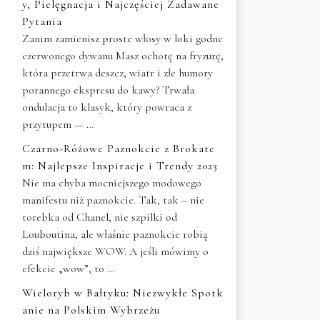
y, Pielęgnacja i Najczęściej Zadawane
Pytania
Zanim zamienisz proste włosy w loki godne
czerwonego dywanu Masz ochotę na fryzurę,
która przetrwa deszcz, wiatr i złe humory
porannego ekspresu do kawy? Trwała
ondulacja to klasyk, który powraca z
przytupem — …
Czarno-Różowe Paznokcie z Brokate
m: Najlepsze Inspiracje i Trendy 2023
Nie ma chyba mocniejszego modowego
manifestu niż paznokcie. Tak, tak – nie
torebka od Chanel, nie szpilki od
Louboutina, ale właśnie paznokcie robią
dziś największe WOW. A jeśli mówimy o
efekcie „wow”, to …
Wieloryb w Bałtyku: Niezwykłe Spotk
anie na Polskim Wybrzeżu