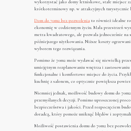
wykorzystać jako domy letniskowe, stałe miejsce z
krótkoterminowy np. w atrakcyjnych turystycznie l
Dom do 70m2 bez pozwolenia
to również idealne ro
ekonomię w codziennym życiu. Mała przestrzeń wy
metra kwadratowego, ale pozwala jednocześnie na s
późniejszego użytkowania. Niższe koszty ogrzewani
wyborem tego rozwiązania.
Pomimo że 70m2 może wydawać się niewielką przestr
umiejętnym rozplanowaniu wnętrza i zastosowaniu
funkcjonalne i komfortowe miejsce do życia. Przyk
kuchnię z salonem, co optycznie powiększa powie
Niemniej jednak, możliwość budowy domu do 70m2 
przemyślanych decyzji. Pomimo uproszczonej proce
bezpieczeństwa i jakości. Przed rozpoczęciem bud
doradcą, który pomoże uniknąć błędów i zoptymali
Możliwość postawienia domu do 70m2 bez pozwoleni