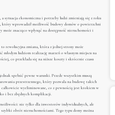
a sytuacja ekonomiczna i potrzeby ludzi zmieniają się z roku
ąd, który wprowadził możliwość budowy domów o powierzchni
ry może znacząco wpłynąć na dostępność nieruchomości i
o rewolucyjna zmiana, która z jednej strony może
wić młodym ludziom realizację marzeń o własnym miejscu na
ciej, co przekłada się na niższe koszty i skrócenie czasu
 jednak spełnić pewne warunki. Przede wszystkim muszą
darowania przestrzennego, który pozwala na budowę takich
e całkowicie wyeliminowane, co z pewnością jest krokiem w
ko i bez zbędnych komplikacji.
żliwości: nie tylko dla inwestorów indywidualnych, ale
ć szybki obrót nieruchomościami. Tego typu domy można