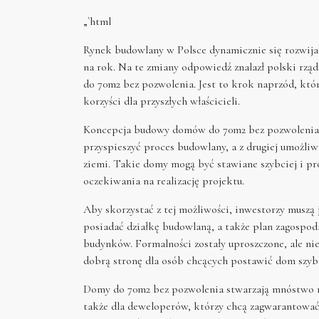
„`html
Rynek budowlany w Polsce dynamicznie się rozwija, 
na rok. Na te zmiany odpowiedź znalazł polski rz
do 70m2 bez pozwolenia. Jest to krok naprzód, któ
korzyści dla przyszłych właścicieli.
Koncepcja budowy domów do 70m2 bez pozwolenia t
przyspieszyć proces budowlany, a z drugiej umożli
ziemi. Takie domy mogą być stawiane szybciej i proś
oczekiwania na realizację projektu.
Aby skorzystać z tej możliwości, inwestorzy muszą
posiadać działkę budowlaną, a także plan zagospo
budynków. Formalności zostały uproszczone, ale ni
dobrą stronę dla osób chcących postawić dom szyb
Domy do 70m2 bez pozwolenia stwarzają mnóstwo mo
także dla deweloperów, którzy chcą zagwarantowa