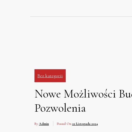
Skip
to
content
Bez kategorii
Nowe Możliwości Bu
Pozwolenia
By
Admin
Posted On
22 Listopada 2024