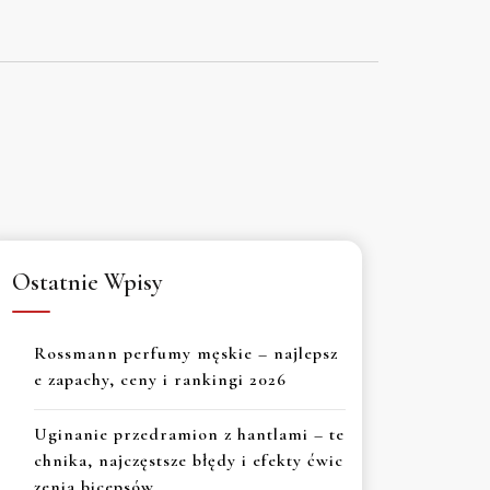
Ostatnie Wpisy
Rossmann perfumy męskie – najlepsz
e zapachy, ceny i rankingi 2026
Uginanie przedramion z hantlami – te
chnika, najczęstsze błędy i efekty ćwic
zenia bicepsów