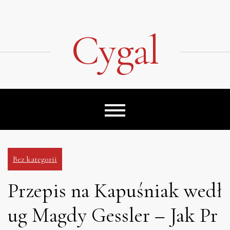
Skip
to
content
Cygal
Bez kategorii
Przepis na Kapuśniak wedł
ug Magdy Gessler – Jak Pr