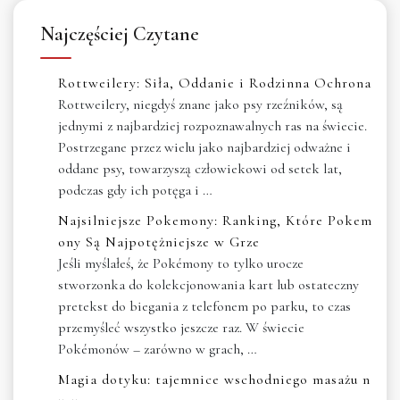
Najczęściej Czytane
Rottweilery: Siła, Oddanie i Rodzinna Ochrona
Rottweilery, niegdyś znane jako psy rzeźników, są
jednymi z najbardziej rozpoznawalnych ras na świecie.
Postrzegane przez wielu jako najbardziej odważne i
oddane psy, towarzyszą człowiekowi od setek lat,
podczas gdy ich potęga i …
Najsilniejsze Pokemony: Ranking, Które Pokem
ony Są Najpotężniejsze w Grze
Jeśli myślałeś, że Pokémony to tylko urocze
stworzonka do kolekcjonowania kart lub ostateczny
pretekst do biegania z telefonem po parku, to czas
przemyśleć wszystko jeszcze raz. W świecie
Pokémonów – zarówno w grach, …
Magia dotyku: tajemnice wschodniego masażu n