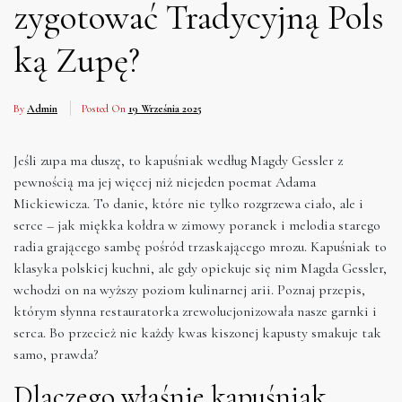
zygotować Tradycyjną Pols
ką Zupę?
By
Admin
Posted On
19 Września 2025
Jeśli zupa ma duszę, to kapuśniak według Magdy Gessler z
pewnością ma jej więcej niż niejeden poemat Adama
Mickiewicza. To danie, które nie tylko rozgrzewa ciało, ale i
serce – jak miękka kołdra w zimowy poranek i melodia starego
radia grającego sambę pośród trzaskającego mrozu. Kapuśniak to
klasyka polskiej kuchni, ale gdy opiekuje się nim Magda Gessler,
wchodzi on na wyższy poziom kulinarnej arii. Poznaj przepis,
którym słynna restauratorka zrewolucjonizowała nasze garnki i
serca. Bo przecież nie każdy kwas kiszonej kapusty smakuje tak
samo, prawda?
Dlaczego właśnie kapuśniak