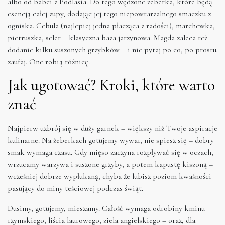
albo od babci z Podlasia. Do tego wędzone żeberka, które będą
esencją całej zupy, dodając jej tego niepowtarzalnego smaczku z
ogniska. Cebula (najlepiej jedna płacząca z radości), marchewka,
pietruszka, seler – klasyczna baza jarzynowa. Magda zaleca też
dodanie kilku suszonych grzybków – i nie pytaj po co, po prostu
zaufaj. One robią różnicę.
Jak ugotować? Kroki, które warto
znać
Najpierw uzbrój się w duży garnek – większy niż Twoje aspiracje
kulinarne. Na żeberkach gotujemy wywar, nie spiesz się – dobry
smak wymaga czasu. Gdy mięso zaczyna rozpływać się w oczach,
wrzucamy warzywa i suszone grzyby, a potem kapustę kiszoną –
wcześniej dobrze wypłukaną, chyba że lubisz poziom kwaśności
pasujący do miny teściowej podczas świąt.
Dusimy, gotujemy, mieszamy. Całość wymaga odrobiny kminu
rzymskiego, liścia laurowego, ziela angielskiego – oraz, dla