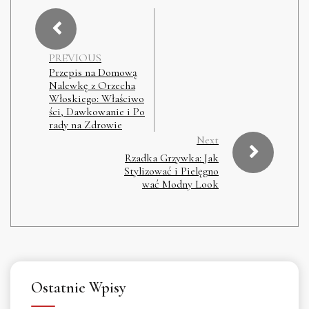
PREVIOUS
Przepis na Domową
Nalewkę z Orzecha
Włoskiego: Właściwo
ści, Dawkowanie i Po
rady na Zdrowie
Next
Rzadka Grzywka: Jak
Stylizować i Pielęgno
wać Modny Look
Ostatnie Wpisy