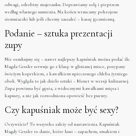
odwagi, odrobiny majeranku. Doprawiamy solą i pieprzem
według własnego sumienia. Na końcu wrzucamy pokrojone
ziemniaczki lub jeśli chcemy zaszaleć – kaszę jęczmienną.
Podanie – sztuka prezentacji
zupy
Nie oszukujmy się – nawet najlepszy kapuśniak można podać źle.
Magda Gessler serwuje go z klasą: w glinianej misce, posypany
świeżym koperkiem, z kawałkiem upieczonego chleba żytniego
obok. Wygląda to jak dzieło sztuki – Monet w wersji kulinarnej.
Zupa powinna być gęsta, z widocznymi kawałkami mięsa i
kapusty, a nie jak rozwodniona opowieść bez puenty.
Czy kapuśniak może być sexy?
Oczywiście! To wszystko zależy od nastawienia. Kapuśniak
Magdy Gessler to danie, które kusi – zapachem, smakiem i