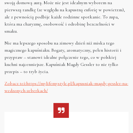
swoją domową aurą. Może nie jest idealnym wyborem na
pierwszą randkę (ze względu na kapustną euforię w powietrzu),
ale z pewnością podbije każde rodzinne spotkanie. To zupa,
która ma charyzmę, osobowość i odrobinę bezczelności w
smaku.
Nie ma lepszego sposobu na zimowy dzień niż miska tego
magicznego kapuśniaku. Bogaty, aromatyczny, pełen historii i
przypraw – stanowi idealne połączenie tego, co w polskiej
kuchni najcenniejsze. Kapuśniak Magdy Gessler to nie tylko
przepis – to tryb życia.
Zobacz też:https://mylifemystyle.pl/kapusniak-magdy-gessler-na-
wedzonych-zeberkach/