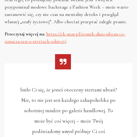
przypominał modowe backstage z Fashion Week – może warto
zastanowić się, czy nie czas na mentalny detoks i przegląd
własnej „szafy życiowej”. Albo chociaż przeprać zaległe pranie.
Przeczytaj więcej na:
https://ck-mag.pl/sennik-duzo-ubran-co-
oznacza-sen-o-stertach-odziezy/
.
Śniło Ci się, że jesteś otoczony stertami ubrań?
Nie, to nie jest sen każdego zakupoholika po
sobotniej rundzie po galerii handlowej. To
może być coś więcej – może Twój
podświadomy umysł próbuje Ci coś