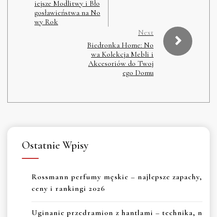
iejsze Modlitwy i Bło
gosławieństwa na No
wy Rok
Next
Biedronka Home: No
wa Kolekcja Mebli i
Akcesoriów do Twoj
ego Domu
Ostatnie Wpisy
Rossmann perfumy męskie – najlepsze zapachy,
ceny i rankingi 2026
Uginanie przedramion z hantlami – technika, n