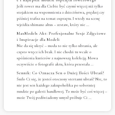
Jeśli rower ma dla Ciebie być czymś więcej niż tylko
stojakiem na wspomnienia z dzieciństwa, prędzej czy
później trafisz na temat osprzętu. I wtedy na scenę
wjeżdża shimano altus – zestaw, który nie …
MaxModels Akt: Profesjonalne Sesje Zdjęciowe
i Inspiracje dla Modeli
Nie da się ukryć – moda to nie tylko ubrania, ale
często wręcz ich brak. I nie chodzi tu wcale o
spóźnienia kurierów z najnowszą kolekcją. Mowa
oczywiście o fotografii aktu, która przestała …
Sennik: Co Oznacza Sen o Dużej Ilości Ubrań?
Śniło Ci się, że jesteś otoczony stertami ubrań? Nie, to
nie jest sen każdego zakupoholika po sobotniej
rundzie po galerii handlowej. To może być coś więcej –
może Twój podświadomy umysł próbuje Ci …