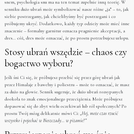
snem, psychologia snu ma na ten temat zupełnie inną teorię. W
senniku dużo ubrań może symbolizować nasze różne „ja” – to, jak
siebie postrzegamy, jak chcielibyśmy być postrzegani i co
próbujemy ukryć. Dodatkowo, każdy typ odzieży może mieć inne
znaczenie – formalny garnitur oznacza pragnienie akceptacji, a
dres… cóż, dres może oznaczać, że po prostu potrzebujesz urlopu.
Stosy ubrań wszędzie – chaos czy
bogactwo wyboru?
Jeśli śni Ci się, że próbujesz przebić się przez górę ubrań jak
przez Himalaje z bawełny i poliestru – może to oznaczać, że masz
za dużo na głowie. Sennik sugeruje, że dużo ubrań rozsypanych
dookoła to znak emocjonalnego przeciążenia. Może próbujesz
dopasować się do zbyt wielu oczekiwań lub ról społecznych? Po
prostu Twój mózg delikatnie mówi Ci:
„Hej, może czas rzucić
wszystko i pojechać w Bieszczady… w piżamie?”