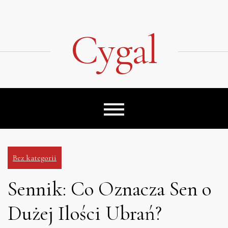
Skip
to
content
Cygal
Bez kategorii
Sennik: Co Oznacza Sen o
Dużej Ilości Ubrań?