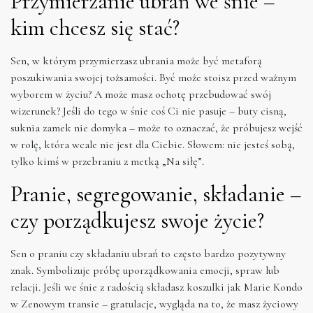
Przymierzanie ubrań we śnie –
kim chcesz się stać?
Sen, w którym przymierzasz ubrania może być metaforą
poszukiwania swojej tożsamości. Być może stoisz przed ważnym
wyborem w życiu? A może masz ochotę przebudować swój
wizerunek? Jeśli do tego w śnie coś Ci nie pasuje – buty cisną,
suknia zamek nie domyka – może to oznaczać, że próbujesz wejść
w rolę, która wcale nie jest dla Ciebie. Słowem: nie jesteś sobą,
tylko kimś w przebraniu z metką „Na siłę”.
Pranie, segregowanie, składanie –
czy porządkujesz swoje życie?
Sen o praniu czy składaniu ubrań to często bardzo pozytywny
znak. Symbolizuje próbę uporządkowania emocji, spraw lub
relacji. Jeśli we śnie z radością składasz koszulki jak Marie Kondo
w Zenowym transie – gratulacje, wygląda na to, że masz życiowy