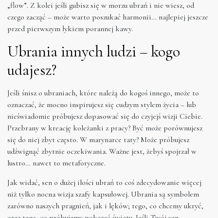
„flow”. Z kolei jeśli gubisz się w morzu ubrań i nie wiesz, od
czego zacząć – może warto poszukać harmonii… najlepiej jeszcze
przed pierwszym łykiem porannej kawy.
Ubrania innych ludzi – kogo
udajesz?
Jeśli śnisz o ubraniach, które należą do kogoś innego, może to
oznaczać, że mocno inspirujesz się cudzym stylem życia – lub
nieświadomie próbujesz dopasować się do czyjejś wizji Ciebie.
Przebrany w kreację koleżanki z pracy? Być może porównujesz
się do niej zbyt często. W marynarce taty? Może próbujesz
udźwignąć zbytnie oczekiwania. Ważne jest, żebyś spojrzał w
lustro… nawet to metaforyczne.
Jak widać, sen o dużej ilości ubrań to coś zdecydowanie więcej
niż tylko nocna wizja szafy kapsułowej. Ubrania są symbolem
zarówno naszych pragnień, jak i lęków; tego, co chcemy ukryć,
oraz tego, co próbujemy pokazać światu. Jeśli Twój sen