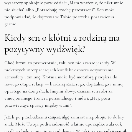
wystarczy spokojnie powiedzieć: „Mam wrażenie, że nikt mnie
nie słucha” albo „Potrzebuję trochę przestrzeni”. Sen może
podpowiadać, że dojrzewa w Tobie potrzeba postawienia
granic.
Kiedy sen o kłótni z rodziną ma
pozytywny wydźwięk?
Choć brzmi to przewrotnie, taki sen nie zawsze jest zły. W
niektórych interpretacjach konflikt oznacza oczyszczanie
atmosfery i zmianę. Kłótnia może być metaforą przejścia do
nowego etapu relacji — bardziej szczerego, dojrzalszego i mniej
opartego na domysłach. Innymi słowy: czasem sen robi za
emocjonalnego trenera personalnego i mówi: „Hej, pora
przewietrzyć sprawy między wami”.
Jeżeli po przebudzeniu czujesz ulgę zamiast niepokoju, to dobry
znak. Może Twoja podświadomość właśnie uporządkowała coś,
co długo było zamiecione pod dywan. W takim przypadku
sennik