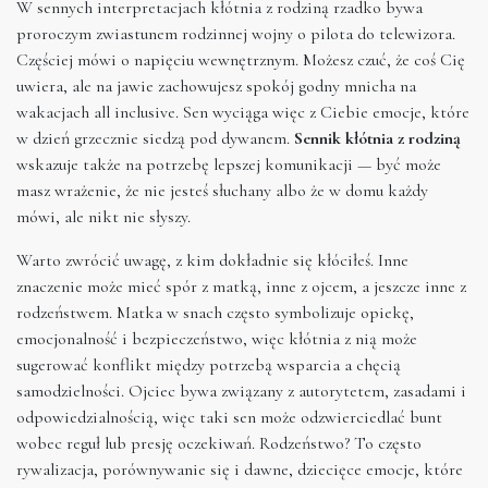
W sennych interpretacjach kłótnia z rodziną rzadko bywa
proroczym zwiastunem rodzinnej wojny o pilota do telewizora.
Częściej mówi o napięciu wewnętrznym. Możesz czuć, że coś Cię
uwiera, ale na jawie zachowujesz spokój godny mnicha na
wakacjach all inclusive. Sen wyciąga więc z Ciebie emocje, które
w dzień grzecznie siedzą pod dywanem.
Sennik kłótnia z rodziną
wskazuje także na potrzebę lepszej komunikacji — być może
masz wrażenie, że nie jesteś słuchany albo że w domu każdy
mówi, ale nikt nie słyszy.
Warto zwrócić uwagę, z kim dokładnie się kłóciłeś. Inne
znaczenie może mieć spór z matką, inne z ojcem, a jeszcze inne z
rodzeństwem. Matka w snach często symbolizuje opiekę,
emocjonalność i bezpieczeństwo, więc kłótnia z nią może
sugerować konflikt między potrzebą wsparcia a chęcią
samodzielności. Ojciec bywa związany z autorytetem, zasadami i
odpowiedzialnością, więc taki sen może odzwierciedlać bunt
wobec reguł lub presję oczekiwań. Rodzeństwo? To często
rywalizacja, porównywanie się i dawne, dziecięce emocje, które