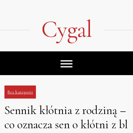
Skip
to
content
Cygal
Bez kategorii
Sennik kłótnia z rodziną –
co oznacza sen o kłótni z bl