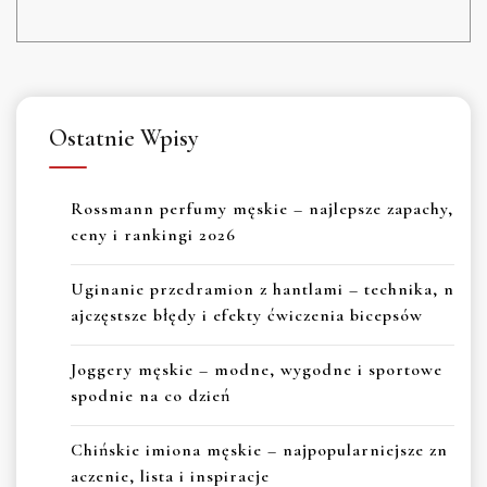
Ostatnie Wpisy
Rossmann perfumy męskie – najlepsze zapachy,
ceny i rankingi 2026
Uginanie przedramion z hantlami – technika, n
ajczęstsze błędy i efekty ćwiczenia bicepsów
Joggery męskie – modne, wygodne i sportowe
spodnie na co dzień
Chińskie imiona męskie – najpopularniejsze zn
aczenie, lista i inspiracje