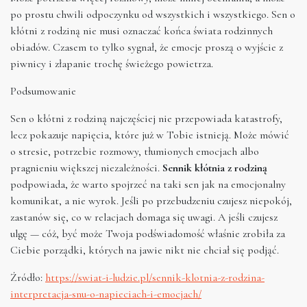
po prostu chwili odpoczynku od wszystkich i wszystkiego. Sen o
kłótni z rodziną nie musi oznaczać końca świata rodzinnych
obiadów. Czasem to tylko sygnał, że emocje proszą o wyjście z
piwnicy i złapanie trochę świeżego powietrza.
Podsumowanie
Sen o kłótni z rodziną najczęściej nie przepowiada katastrofy,
lecz pokazuje napięcia, które już w Tobie istnieją. Może mówić
o stresie, potrzebie rozmowy, tłumionych emocjach albo
pragnieniu większej niezależności.
Sennik kłótnia z rodziną
podpowiada, że warto spojrzeć na taki sen jak na emocjonalny
komunikat, a nie wyrok. Jeśli po przebudzeniu czujesz niepokój,
zastanów się, co w relacjach domaga się uwagi. A jeśli czujesz
ulgę — cóż, być może Twoja podświadomość właśnie zrobiła za
Ciebie porządki, których na jawie nikt nie chciał się podjąć.
Źródło:
https://swiat-i-ludzie.pl/sennik-klotnia-z-rodzina-
interpretacja-snu-o-napieciach-i-emocjach/