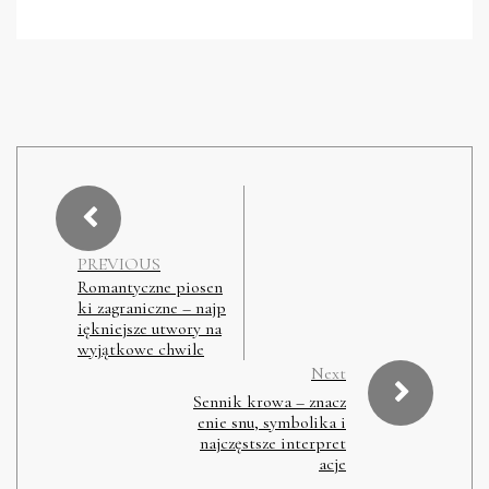
PREVIOUS
Romantyczne piosen
ki zagraniczne – najp
iękniejsze utwory na
wyjątkowe chwile
Next
Sennik krowa – znacz
enie snu, symbolika i
najczęstsze interpret
acje