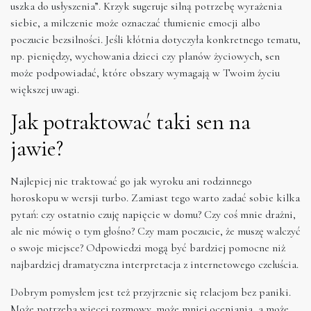
uszka do usłyszenia”. Krzyk sugeruje silną potrzebę wyrażenia
siebie, a milczenie może oznaczać tłumienie emocji albo
poczucie bezsilności. Jeśli kłótnia dotyczyła konkretnego tematu,
np. pieniędzy, wychowania dzieci czy planów życiowych, sen
może podpowiadać, które obszary wymagają w Twoim życiu
większej uwagi.
Jak potraktować taki sen na
jawie?
Najlepiej nie traktować go jak wyroku ani rodzinnego
horoskopu w wersji turbo. Zamiast tego warto zadać sobie kilka
pytań: czy ostatnio czuję napięcie w domu? Czy coś mnie drażni,
ale nie mówię o tym głośno? Czy mam poczucie, że muszę walczyć
o swoje miejsce? Odpowiedzi mogą być bardziej pomocne niż
najbardziej dramatyczna interpretacja z internetowego czeluścia.
Dobrym pomysłem jest też przyjrzenie się relacjom bez paniki.
Może potrzeba więcej rozmowy, może mniej oceniania, a może