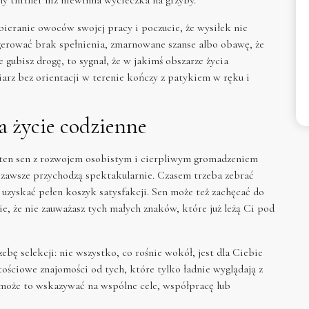
bieranie owoców swojej pracy i poczucie, że wysiłek nie
gerować brak spełnienia, zmarnowane szanse albo obawę, że
e gubisz drogę, to sygnał, że w jakimś obszarze życia
iarz bez orientacji w terenie kończy z patykiem w ręku i
a życie codzienne
 ten sen z rozwojem osobistym i cierpliwym gromadzeniem
 zawsze przychodzą spektakularnie. Czasem trzeba zebrać
uzyskać pełen koszyk satysfakcji. Sen może też zachęcać do
e, że nie zauważasz tych małych znaków, które już leżą Ci pod
bę selekcji: nie wszystko, co rośnie wokół, jest dla Ciebie
ościowe znajomości od tych, które tylko ładnie wyglądają z
m, może to wskazywać na wspólne cele, współpracę lub