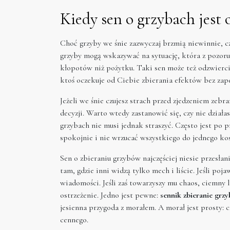
Kiedy sen o grzybach jest 
Choć grzyby we śnie zazwyczaj brzmią niewinnie, c
grzyby mogą wskazywać na sytuację, która z pozoru
kłopotów niż pożytku. Taki sen może też odzwierci
ktoś oczekuje od Ciebie zbierania efektów bez z
Jeżeli we śnie czujesz strach przed zjedzeniem ze
decyzji. Warto wtedy zastanowić się, czy nie działas
grzybach nie musi jednak straszyć. Często jest po 
spokojnie i nie wrzucać wszystkiego do jednego kos
Sen o zbieraniu grzybów najczęściej niesie przesłani
tam, gdzie inni widzą tylko mech i liście. Jeśli po
wiadomości. Jeśli zaś towarzyszy mu chaos, ciemny 
ostrzeżenie. Jedno jest pewne:
sennik zbieranie grz
jesienna przygoda z morałem. A morał jest prosty: 
cennego.