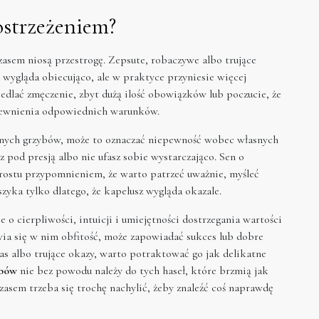
ostrzeżeniem?
zasem niosą przestrogę. Zepsute, robaczywe albo trujące
 wygląda obiecująco, ale w praktyce przyniesie więcej
edlać zmęczenie, zbyt dużą ilość obowiązków lub poczucie, że
apewnienia odpowiednich warunków.
branych grzybów, może to oznaczać niepewność wobec własnych
z pod presją albo nie ufasz sobie wystarczająco. Sen o
prostu przypomnieniem, że warto patrzeć uważnie, myśleć
zyka tylko dlatego, że kapelusz wygląda okazale.
e o cierpliwości, intuicji i umiejętności dostrzegania wartości
jawia się w nim obfitość, może zapowiadać sukces lub dobre
las albo trujące okazy, warto potraktować go jak delikatne
ybów
nie bez powodu należy do tych haseł, które brzmią jak
czasem trzeba się trochę nachylić, żeby znaleźć coś naprawdę