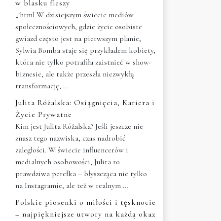
w blasku fleszy
„`html W dzisiejszym świecie mediów
społecznościowych, gdzie życie osobiste
gwiazd często jest na pierwszym planie,
Sylwia Bomba staje się przykładem kobiety,
która nie tylko potrafiła zaistnieć w show-
biznesie, ale także przeszła niezwykłą
transformację, …
Julita Różalska: Osiągnięcia, Kariera i
Życie Prywatne
Kim jest Julita Różalska? Jeśli jeszcze nie
znasz tego nazwiska, czas nadrobić
zaległości. W świecie influencerów i
medialnych osobowości, Julita to
prawdziwa perełka – błyszcząca nie tylko
na Instagramie, ale też w realnym …
Polskie piosenki o miłości i tęsknocie
– najpiękniejsze utwory na każdą okaz