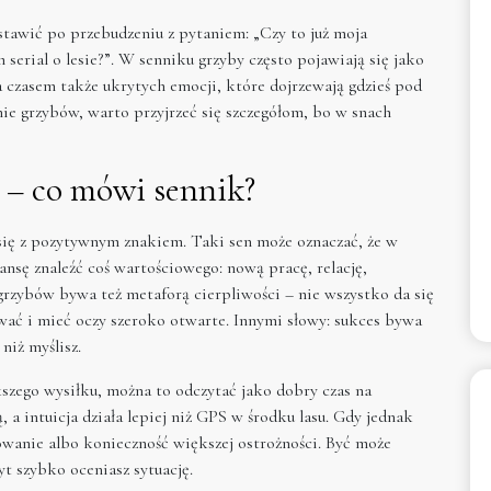
stawić po przebudzeniu z pytaniem: „Czy to już moja
 serial o lesie?”. W senniku grzyby często pojawiają się jako
 a czasem także ukrytych emocji, które dojrzewają gdzieś pod
anie grzybów, warto przyjrzeć się szczegółom, bo w snach
 – co mówi sennik?
 się z pozytywnym znakiem. Taki sen może oznaczać, że w
ansę znaleźć coś wartościowego: nową pracę, relację,
grzybów bywa też metaforą cierpliwości – nie wszystko da się
ywać i mieć oczy szeroko otwarte. Innymi słowy: sukces bywa
iż myślisz.
ększego wysiłku, można to odczytać jako dobry czas na
ą, a intuicja działa lepiej niż GPS w środku lasu. Gdy jednak
owanie albo konieczność większej ostrożności. Być może
t szybko oceniasz sytuację.