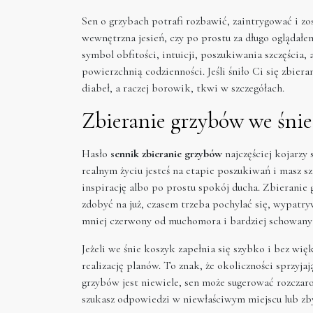
Sen o grzybach potrafi rozbawić, zaintrygować i zo
wewnętrzna jesień, czy po prostu za długo oglądałem
symbol obfitości, intuicji, poszukiwania szczęścia,
powierzchnią codzienności. Jeśli śniło Ci się zbier
diabeł, a raczej borowik, tkwi w szczegółach.
Zbieranie grzybów we śnie
Hasło
sennik zbieranie grzybów
najczęściej kojarzy
realnym życiu jesteś na etapie poszukiwań i masz sz
inspirację albo po prostu spokój ducha. Zbieranie 
zdobyć na już, czasem trzeba pochylać się, wypatr
mniej czerwony od muchomora i bardziej schowany n
Jeżeli we śnie koszyk zapełnia się szybko i bez wi
realizację planów. To znak, że okoliczności sprzyjaj
grzybów jest niewiele, sen może sugerować rozczar
szukasz odpowiedzi w niewłaściwym miejscu lub zby