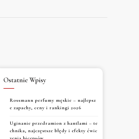
Ostatnie Wpisy
Rossmann perfumy męskie – najlepsz
e zapachy, ceny i rankingi 2026
Uginanie przedramion z hantlami – te
chnika, najczęstsze błędy i efekty ćwic
zenia bicepsów