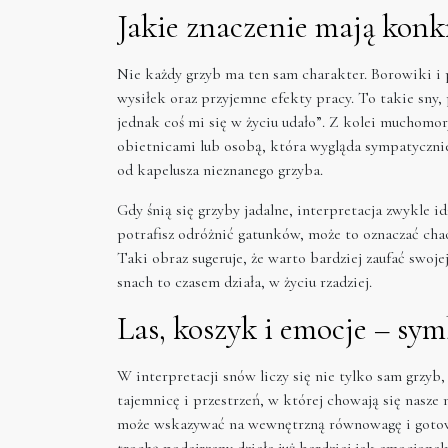
Jakie znaczenie mają konk
Nie każdy grzyb ma ten sam charakter. Borowiki i
wysiłek oraz przyjemne efekty pracy. To takie sny,
jednak coś mi się w życiu udało”. Z kolei muchomo
obietnicami lub osobą, która wygląda sympatycznie, 
od kapelusza nieznanego grzyba.
Gdy śnią się grzyby jadalne, interpretacja zwykle id
potrafisz odróżnić gatunków, może to oznaczać cha
Taki obraz sugeruje, że warto bardziej zaufać swojej
snach to czasem działa, w życiu rzadziej.
Las, koszyk i emocje – sym
W interpretacji snów liczy się nie tylko sam grzyb,
tajemnicę i przestrzeń, w której chowają się nasze m
może wskazywać na wewnętrzną równowagę i gotowo
trochę podejrzany działa już bardziej jak emocjonal