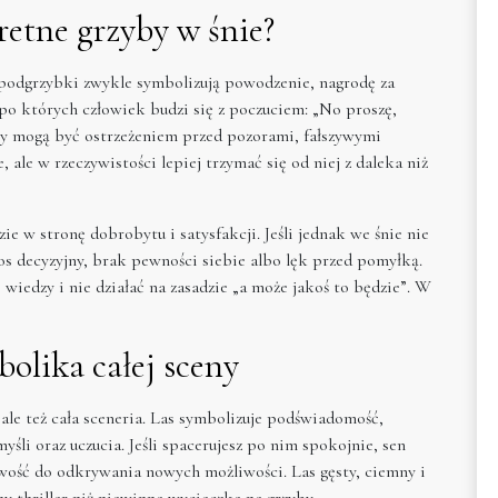
retne grzyby w śnie?
 podgrzybki zwykle symbolizują powodzenie, nagrodę za
 po których człowiek budzi się z poczuciem: „No proszę,
ry mogą być ostrzeżeniem przed pozorami, fałszywymi
ale w rzeczywistości lepiej trzymać się od niej z daleka niż
zie w stronę dobrobytu i satysfakcji. Jeśli jednak we śnie nie
os decyzyjny, brak pewności siebie albo lęk przed pomyłką.
 wiedzy i nie działać na zasadzie „a może jakoś to będzie”. W
bolika całej sceny
 ale też cała sceneria. Las symbolizuje podświadomość,
yśli oraz uczucia. Jeśli spacerujesz po nim spokojnie, sen
ść do odkrywania nowych możliwości. Las gęsty, ciemny i
ny thriller niż niewinna wycieczka na grzyby.