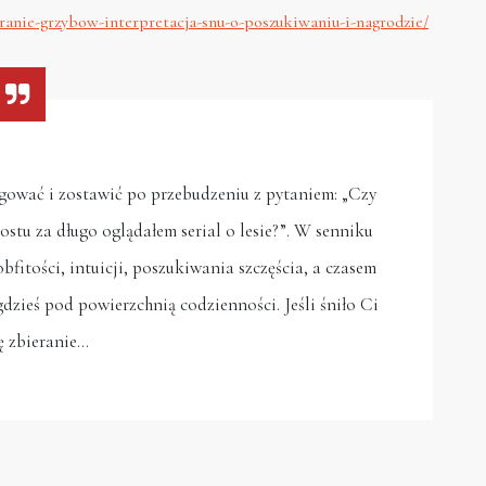
eranie-grzybow-interpretacja-snu-o-poszukiwaniu-i-nagrodzie/
ygować i zostawić po przebudzeniu z pytaniem: „Czy
ostu za długo oglądałem serial o lesie?”. W senniku
bfitości, intuicji, poszukiwania szczęścia, a czasem
dzieś pod powierzchnią codzienności. Jeśli śniło Ci
ę zbieranie…