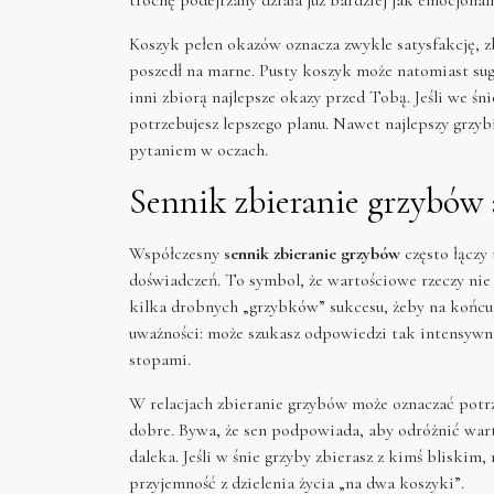
Koszyk pełen okazów oznacza zwykle satysfakcję, z
poszedł na marne. Pusty koszyk może natomiast su
inni zbiorą najlepsze okazy przed Tobą. Jeśli we śni
potrzebujesz lepszego planu. Nawet najlepszy grzyb
pytaniem w oczach.
Sennik zbieranie grzybów 
Współczesny
sennik zbieranie grzybów
często łączy
doświadczeń. To symbol, że wartościowe rzeczy nie
kilka drobnych „grzybków” sukcesu, żeby na końcu 
uważności: może szukasz odpowiedzi tak intensywni
stopami.
W relacjach zbieranie grzybów może oznaczać potrze
dobre. Bywa, że sen podpowiada, aby odróżnić wart
daleka. Jeśli w śnie grzyby zbierasz z kimś bliski
przyjemność z dzielenia życia „na dwa koszyki”.