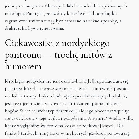
jednego z motywów filmowych lub literackich inspirowanych
mitologią. Pamiętaj, że twórcy krzyżówek lubią pułapki:
zagraniczne imiona mogą być zapisane na różne sposoby, a
diakrytyka bywa ignorowana.
Ciekawostki z nordyckiego
panteonu — trochę mitów z
humorem
Mitologia nordycka nie jest czarno-biała. Jeśli spodziewasz się
prostego bóg zła, możesz się rozczarować — tam wiele postaci
ma kilka twarzy. Loki, choć często przedstawiany jako łobuz,
jest też ojcem wielu ważnych istot i czasem pomocnikiem
bogów. Surtr to archetyp destrukcji, ale jego obecność wpisuje
się w cykliczną wizję końca i odrodzenia. A Fenrir? Wielki wilk,
który wyglądałby świetnie na koszulce rockowej kapeli. Dla
fanów literówek: imię Loki w niektórych językach pojawia się