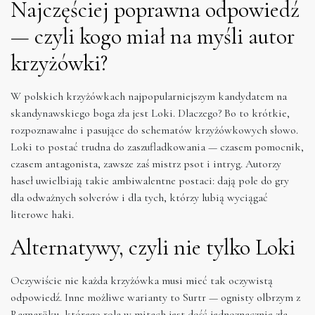
Najczęściej poprawna odpowiedź
— czyli kogo miał na myśli autor
krzyżówki?
W polskich krzyżówkach najpopularniejszym kandydatem na
skandynawskiego boga zła jest Loki. Dlaczego? Bo to krótkie,
rozpoznawalne i pasujące do schematów krzyżówkowych słowo.
Loki to postać trudna do zaszufladkowania — czasem pomocnik,
czasem antagonista, zawsze zaś mistrz psot i intryg. Autorzy
haseł uwielbiają takie ambiwalentne postaci: dają pole do gry
dla odważnych solverów i dla tych, którzy lubią wyciągać
literowe haki.
Alternatywy, czyli nie tylko Loki
Oczywiście nie każda krzyżówka musi mieć tak oczywistą
odpowiedź. Inne możliwe warianty to Surtr — ognisty olbrzym z
Ragnaröku, którego rola w mitach jest dość jednoznacznie zła,