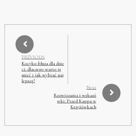
PREVIOUS
Kocyko-bluza dla dzie
ci: dlaczego warto ją
mieć i jak wybrać naj
lepszą?
Next
Rozwiązania i wskazó
wki: Przed Kappa w
Krzyżówkach