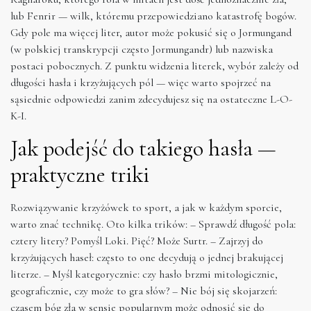
lub Fenrir — wilk, któremu przepowiedziano katastrofę bogów.
Gdy pole ma więcej liter, autor może pokusić się o Jormungand
(w polskiej transkrypcji często Jormungandr) lub nazwiska
postaci pobocznych. Z punktu widzenia literek, wybór zależy od
długości hasła i krzyżujących pól — więc warto spojrzeć na
sąsiednie odpowiedzi zanim zdecydujesz się na ostateczne L-O-
K-I.
Jak podejść do takiego hasła —
praktyczne triki
Rozwiązywanie krzyżówek to sport, a jak w każdym sporcie,
warto znać technikę. Oto kilka trików: – Sprawdź długość pola:
cztery litery? Pomyśl Loki. Pięć? Może Surtr. – Zajrzyj do
krzyżujących haseł: często to one decydują o jednej brakującej
literze. – Myśl kategorycznie: czy hasło brzmi mitologicznie,
geograficznie, czy może to gra słów? – Nie bój się skojarzeń:
czasem bóg zła w sensie popularnym może odnosić się do