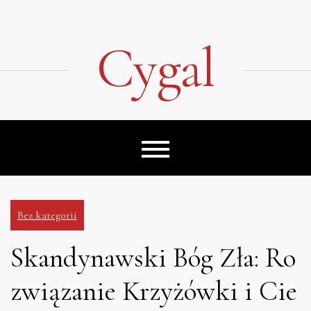
Skip
to
content
Cygal
Bez kategorii
Skandynawski Bóg Zła: Ro
związanie Krzyżówki i Cie