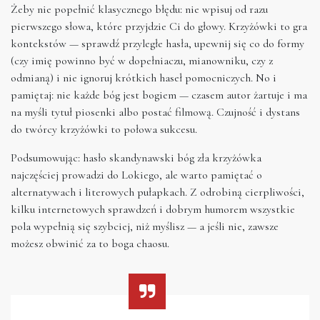
Żeby nie popełnić klasycznego błędu: nie wpisuj od razu
pierwszego słowa, które przyjdzie Ci do głowy. Krzyżówki to gra
kontekstów — sprawdź przyległe hasła, upewnij się co do formy
(czy imię powinno być w dopełniaczu, mianowniku, czy z
odmianą) i nie ignoruj krótkich haseł pomocniczych. No i
pamiętaj: nie każde bóg jest bogiem — czasem autor żartuje i ma
na myśli tytuł piosenki albo postać filmową. Czujność i dystans
do twórcy krzyżówki to połowa sukcesu.
Podsumowując: hasło skandynawski bóg zła krzyżówka
najczęściej prowadzi do Lokiego, ale warto pamiętać o
alternatywach i literowych pułapkach. Z odrobiną cierpliwości,
kilku internetowych sprawdzeń i dobrym humorem wszystkie
pola wypełnią się szybciej, niż myślisz — a jeśli nie, zawsze
możesz obwinić za to boga chaosu.