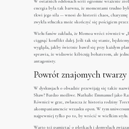
W ostatnich odsłonach serii ogromne wrażenie zro
energia była tak barwna, że momentami trudno było
tkwi jego siła — wnosi do historii chaos, charyzmę 
zwykła stłuczka może skończyć się pościgiem przez
Wielu fanów zakłada, że Momoa wróci również w „Fa
ciągnąć konflikt dalej. Jeśli tak się stanie, będziem
wygląda, jakby świetnie bawił się przy każdym plan
sprawia, że widzowie kibicują bohaterom, ale jedn
antagonisty.
Powrót znajomych twarzy 
W dyskusjach o obsadzie przewijają się także nazw
Shaw? Bardzo możliwe. Nathalie Emmanuel jako R
Również w grze, zwłaszcza że historia rodziny Tore
akompaniamencie wrzasku opon. W tym uniwersum po
najpewniej tylko po to, by wrócić w wielkim stylu.
Warto też pamiętać o plotkach i domysłach związa