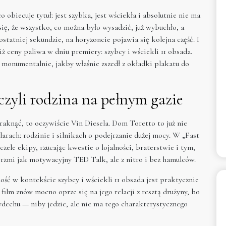
o obiecuje tytuł: jest szybka, jest wściekła i absolutnie nie ma
ię, że wszystko, co można było wysadzić, już wybuchło, a
statniej sekundzie, na horyzoncie pojawia się kolejna część. I
iż ceny paliwa w dniu premiery: szybcy i wściekli 11 obsada.
 monumentalnie, jakby właśnie zszedł z okładki plakatu do
czyli rodzina na pełnym gazie
braknąć, to oczywiście Vin Diesela. Dom Toretto to już nie
ilarach: rodzinie i silnikach o podejrzanie dużej mocy. W „Fast
zele ekipy, rzucając kwestie o lojalności, braterstwie i tym,
 Brzmi jak motywacyjny TED Talk, ale z nitro i bez hamulców.
cność w kontekście szybcy i wściekli 11 obsada jest praktycznie
film znów mocno oprze się na jego relacji z resztą drużyny, bo
ydechu — niby jedzie, ale nie ma tego charakterystycznego