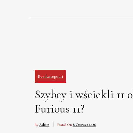
Skip
to
content
Bez kategorii
Szybcy i wściekli 11 
Furious 11?
By
Admin
Posted On
8 Czerwca 2026