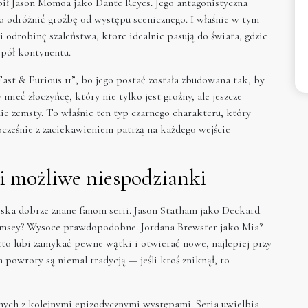
bił Jason Momoa jako Dante Reyes. Jego antagonistyczna
 odróżnić groźbę od występu scenicznego. I właśnie w tym
i odrobinę szaleństwa, które idealnie pasują do świata, gdzie
 pół kontynentu.
st & Furious 11”, bo jego postać została zbudowana tak, by
y mieć złoczyńcę, który nie tylko jest groźny, ale jeszcze
ie zemsty. To właśnie ten typ czarnego charakteru, który
ocześnie z zaciekawieniem patrzą na każdego wejście
i możliwe niespodzianki
iska dobrze znane fanom serii. Jason Statham jako Deckard
amsey? Wysoce prawdopodobne. Jordana Brewster jako Mia?
tto lubi zamykać pewne wątki i otwierać nowe, najlepiej przy
wroty są niemal tradycją — jeśli ktoś zniknął, to
nych z kolejnymi epizodycznymi występami. Seria uwielbia