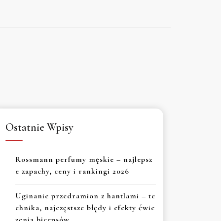
Ostatnie Wpisy
Rossmann perfumy męskie – najlepsz
e zapachy, ceny i rankingi 2026
Uginanie przedramion z hantlami – te
chnika, najczęstsze błędy i efekty ćwic
zenia bicepsów