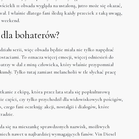
wściekli 11 obsada wygląda na ustaloną, jutro może się okazać,
ał. I właśnie dlatego fani śledzą każdy przeciek z taką uwagą,
y weekend.
 dla bohaterów?
ziału serii, więc obsada będzie miała nie tylko napędzać
postaciami. To oznacza więcej emocji, więcej odniesień do
patrzy w dal z miną człowieka, który właśnie przypomniał
undy. Tylko tutaj zamiast melancholii w tle słychać pracę
tkanie z ekipą, która przez lata stała się popkulturową
tkie części, czy tylko przychodził dla widowiskowych pościgów,
 czego fani oczekują: akcji, nostalgii i dialogów, które
radzie.
ada się na mieszankę sprawdzonych nazwisk, możliwych
iech nawet u najbardziej wymagających fanów. Vin Diesel