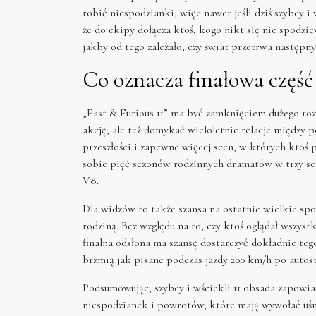
robić niespodzianki, więc nawet jeśli dziś szybcy i 
że do ekipy dołącza ktoś, kogo nikt się nie spodziew
jakby od tego zależało, czy świat przetrwa następn
Co oznacza finałowa część
„Fast & Furious 11” ma być zamknięciem dużego rozd
akcję, ale też domykać wieloletnie relacje między 
przeszłości i zapewne więcej scen, w których ktoś 
sobie pięć sezonów rodzinnych dramatów w trzy sek
V8.
Dla widzów to także szansa na ostatnie wielkie spo
rodziną. Bez względu na to, czy ktoś oglądał wszys
finalna odsłona ma szansę dostarczyć dokładnie tego,
brzmią jak pisane podczas jazdy 200 km/h po autost
Podsumowując, szybcy i wściekli 11 obsada zapowi
niespodzianek i powrotów, które mają wywołać uśm