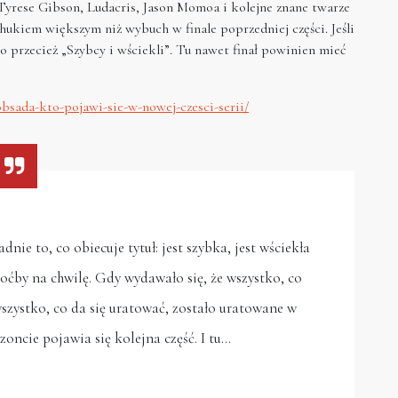
Tyrese Gibson, Ludacris, Jason Momoa i kolejne znane twarze
hukiem większym niż wybuch w finale poprzedniej części. Jeśli
to przecież „Szybcy i wściekli”. Tu nawet finał powinien mieć
obsada-kto-pojawi-sie-w-nowej-czesci-serii/
dnie to, co obiecuje tytuł: jest szybka, jest wściekła
oćby na chwilę. Gdy wydawało się, że wszystko, co
szystko, co da się uratować, zostało uratowane w
zoncie pojawia się kolejna część. I tu…