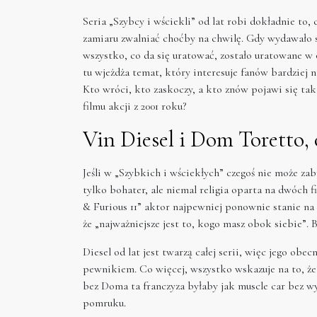
Seria „Szybcy i wściekli” od lat robi dokładnie to, c
zamiaru zwalniać choćby na chwilę. Gdy wydawało s
wszystko, co da się uratować, zostało uratowane w o
tu wjeżdża temat, który interesuje fanów bardziej n
Kto wróci, kto zaskoczy, a kto znów pojawi się tak
filmu akcji z 2001 roku?
Vin Diesel i Dom Toretto, 
Jeśli w „Szybkich i wściekłych” czegoś nie może za
tylko bohater, ale niemal religia oparta na dwóch f
& Furious 11” aktor najpewniej ponownie stanie na c
że „najważniejsze jest to, kogo masz obok siebie”.
Diesel od lat jest twarzą całej serii, więc jego obe
pewnikiem. Co więcej, wszystko wskazuje na to, że 
bez Doma ta franczyza byłaby jak muscle car bez w
pomruku.