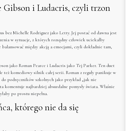
 Gibson i Ludacris, czyli trzon
s bez Michelle Rodriguez jako Letty. Jej postać od dawna jest
nia w sytuacje, z których rozsądny człowiek uciekałby
e balansować między akcją a emocjami, czyli dokładnie tam,
bson jako Roman Pearce i Ludacris jako Tej Parker. Ten duet
e też komediowy silnik całej serii. Roman z reguły panikuje w
 do podręczników szkolnych jako przykład „jak nie
ta komentuje najbardziej absurdalne pomysły świata. Właśnie
byłaby po prostu niepełna.
ca, którego nie da się