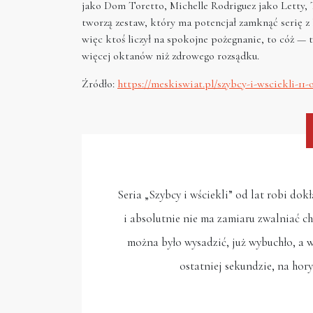
jako Dom Toretto, Michelle Rodriguez jako Letty, 
tworzą zestaw, który ma potencjał zamknąć serię z 
więc ktoś liczył na spokojne pożegnanie, to cóż — 
więcej oktanów niż zdrowego rozsądku.
Źródło:
https://meskiswiat.pl/szybcy-i-wsciekli-11-
Seria „Szybcy i wściekli” od lat robi dokła
i absolutnie nie ma zamiaru zwalniać ch
można było wysadzić, już wybuchło, a w
ostatniej sekundzie, na hory