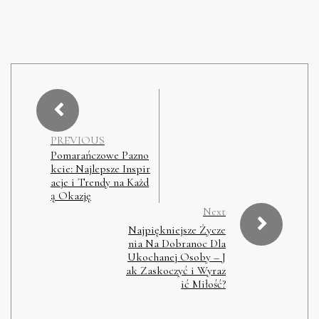
PREVIOUS
Pomarańczowe Pazno
kcie: Najlepsze Inspir
acje i Trendy na Każd
ą Okazję
Next
Najpiękniejsze Życze
nia Na Dobranoc Dla
Ukochanej Osoby – J
ak Zaskoczyć i Wyraz
ić Miłość?