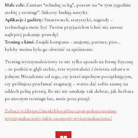
Małe cele:
Zamiast “schudnę 10 kg”, postaw na “w tym tygodniu
zrobię 3 treningi”. Sukcesy budują nawyki.
Aplikacje i gadżety:
Smartwatch, statystyki, nagrody –
technologia może być Twoim przyjacielem (choć nie zawsze
najlepiej pokazuje prawdę).
Trening z kimś:
Znajdź kompana – znajomy, partner, pies…
byleby można było go obwinić za spóźnienie.
Trening wytrzymałościowy to nie tylko sposób na formę fizyczną
– to podróż w głąb siebie, test wytrwałości i świetna zabawa w
jednym. Niezależnie od tego, czy jesteś zupełnym początkującym,
czy próbujesz przełamać stagnację – warto dać sobie szansę na
oddech pełną piersią. Bo nic nie smakuje tak dobrze, jak herbata
po mocnym treningu (no, może poza pizzą).
Zobacz też:https://meskiblog.pl/na-czym-polega-trening-
wytrzymalosciowy-jakie-sa-sporty-wytrzymalosciowe/