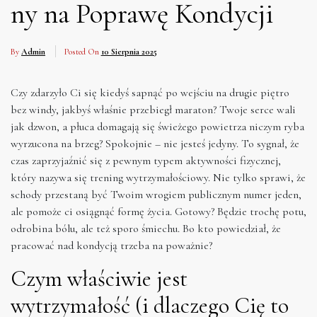
ny na Poprawę Kondycji
By
Admin
Posted On
10 Sierpnia 2025
Czy zdarzyło Ci się kiedyś sapnąć po wejściu na drugie piętro
bez windy, jakbyś właśnie przebiegł maraton? Twoje serce wali
jak dzwon, a płuca domagają się świeżego powietrza niczym ryba
wyrzucona na brzeg? Spokojnie – nie jesteś jedyny. To sygnał, że
czas zaprzyjaźnić się z pewnym typem aktywności fizycznej,
który nazywa się trening wytrzymałościowy. Nie tylko sprawi, że
schody przestaną być Twoim wrogiem publicznym numer jeden,
ale pomoże ci osiągnąć formę życia. Gotowy? Będzie trochę potu,
odrobina bólu, ale też sporo śmiechu. Bo kto powiedział, że
pracować nad kondycją trzeba na poważnie?
Czym właściwie jest
wytrzymałość (i dlaczego Cię to