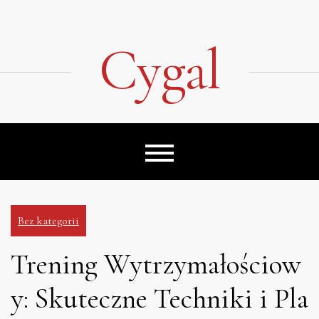
Skip
to
content
Cygal
Bez kategorii
Trening Wytrzymałościow
y: Skuteczne Techniki i Pla