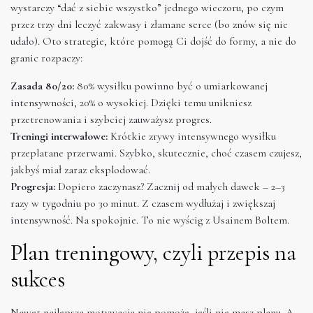
wystarczy “dać z siebie wszystko” jednego wieczoru, po czym
przez trzy dni leczyć zakwasy i złamane serce (bo znów się nie
udało). Oto strategie, które pomogą Ci dojść do formy, a nie do
granic rozpaczy:
Zasada 80/20:
80% wysiłku powinno być o umiarkowanej
intensywności, 20% o wysokiej. Dzięki temu unikniesz
przetrenowania i szybciej zauważysz progres.
Treningi interwałowe:
Krótkie zrywy intensywnego wysiłku
przeplatane przerwami. Szybko, skutecznie, choć czasem czujesz,
jakbyś miał zaraz eksplodować.
Progresja:
Dopiero zaczynasz? Zacznij od małych dawek – 2–3
razy w tygodniu po 30 minut. Z czasem wydłużaj i zwiększaj
intensywność. Na spokojnie. To nie wyścig z Usainem Boltem.
Plan treningowy, czyli przepis na
sukces
Nawet najlepsza motywacja nie pomoże, jeśli nie masz planu. A