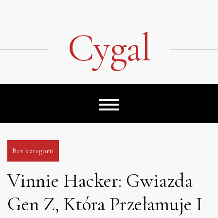
Skip
to
content
Cygal
Bez kategorii
Vinnie Hacker: Gwiazda
Gen Z, Która Przełamuje I