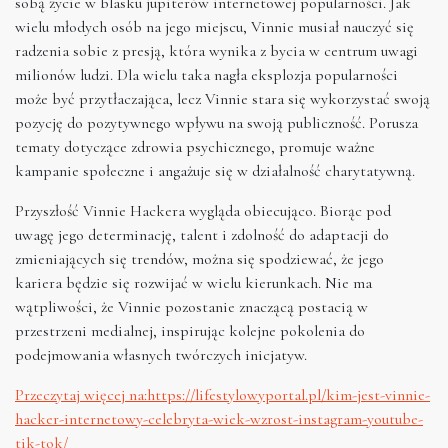
sobą życie w blasku jupiterów internetowej popularności. Jak
wielu młodych osób na jego miejscu, Vinnie musiał nauczyć się
radzenia sobie z presją, która wynika z bycia w centrum uwagi
milionów ludzi. Dla wielu taka nagła eksplozja popularności
może być przytłaczająca, lecz Vinnie stara się wykorzystać swoją
pozycję do pozytywnego wpływu na swoją publiczność. Porusza
tematy dotyczące zdrowia psychicznego, promuje ważne
kampanie społeczne i angażuje się w działalność charytatywną.
Przyszłość Vinnie Hackera wygląda obiecująco. Biorąc pod
uwagę jego determinację, talent i zdolność do adaptacji do
zmieniających się trendów, można się spodziewać, że jego
kariera będzie się rozwijać w wielu kierunkach. Nie ma
wątpliwości, że Vinnie pozostanie znaczącą postacią w
przestrzeni medialnej, inspirując kolejne pokolenia do
podejmowania własnych twórczych inicjatyw.
Przeczytaj więcej na:https://lifestylowyportal.pl/kim-jest-vinnie-
hacker-internetowy-celebryta-wiek-wzrost-instagram-youtube-
tik-tok/