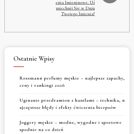
enia Imieninowe: Uś
miechnij Się w Dniu
Twojego Imienia!
Ostatnie Wpisy
Rossmann perfumy męskie – najlepsze zapachy,
ceny i rankingi 2026
Uginanie przedramion z hantlami – technika, n
ajczęstsze błędy i efekty ćwiczenia bicepsów
Joggery męskie – modne, wygodne i sportowe
spodnie na co dzień