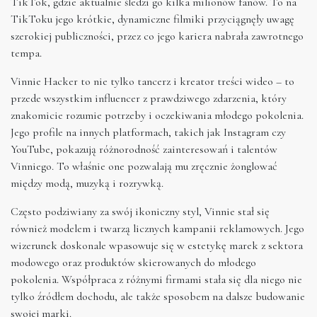
TikTok, gdzie aktualnie śledzi go kilka milionów fanów. To na
TikToku jego krótkie, dynamiczne filmiki przyciągnęły uwagę
szerokiej publiczności, przez co jego kariera nabrała zawrotnego
tempa.
Vinnie Hacker to nie tylko tancerz i kreator treści wideo – to
przede wszystkim influencer z prawdziwego zdarzenia, który
znakomicie rozumie potrzeby i oczekiwania młodego pokolenia.
Jego profile na innych platformach, takich jak Instagram czy
YouTube, pokazują różnorodność zainteresowań i talentów
Vinniego. To właśnie one pozwalają mu zręcznie żonglować
między modą, muzyką i rozrywką.
Często podziwiany za swój ikoniczny styl, Vinnie stał się
również modelem i twarzą licznych kampanii reklamowych. Jego
wizerunek doskonale wpasowuje się w estetykę marek z sektora
modowego oraz produktów skierowanych do młodego
pokolenia. Współpraca z różnymi firmami stała się dla niego nie
tylko źródłem dochodu, ale także sposobem na dalsze budowanie
swojej marki.