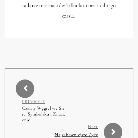
radarze internautów kilka lat temu i od tego
czasu…
PREVIOUS
Czarny Węgiel we Śn
ie: Symbolika i Znacz
enie
Next
Najzabawniejsze Życz