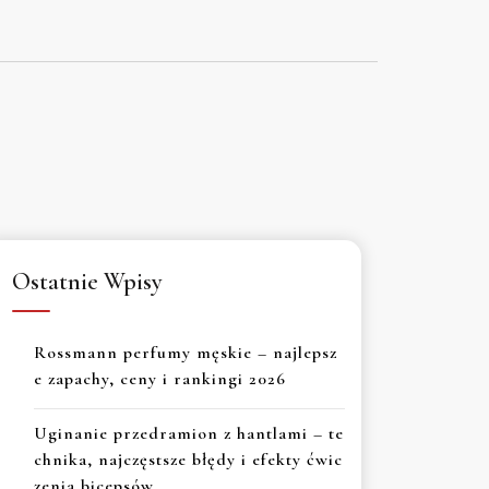
Ostatnie Wpisy
Rossmann perfumy męskie – najlepsz
e zapachy, ceny i rankingi 2026
Uginanie przedramion z hantlami – te
chnika, najczęstsze błędy i efekty ćwic
zenia bicepsów