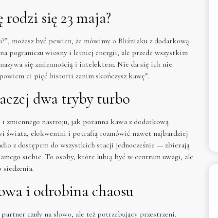
rodzi się 23 maja?
aku?”, możesz być pewien, że mówimy o Bliźniaku z dodatkową
na pograniczu wiosny i letniej energii, ale przede wszystkim
azywa się zmiennością i intelektem. Nie da się ich nie
powiem ci pięć historii zanim skończysz kawę”.
aczej dwa tryby turbo
i i zmiennego nastroju, jak poranna kawa z dodatkową
i świata, elokwentni i potrafią rozmówić nawet najbardziej
adio z dostępem do wszystkich stacji jednocześnie — zbierają
z samego siebie. To osoby, które lubią być w centrum uwagi, ale
 siedzenia.
zmowa i odrobina chaosu
artner czuły na słowo, ale też potrzebujący przestrzeni.