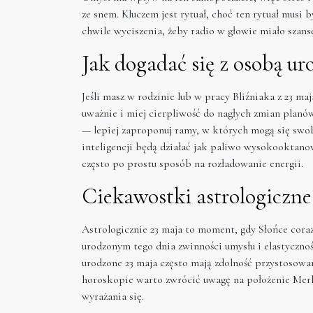
ze snem. Kluczem jest rytuał, choć ten rytuał musi 
chwile wyciszenia, żeby radio w głowie miało szansę
Jak dogadać się z osobą ur
Jeśli masz w rodzinie lub w pracy Bliźniaka z 23 ma
uważnie i miej cierpliwość do nagłych zmian pla
— lepiej zaproponuj ramy, w których mogą się swo
inteligencji będą działać jak paliwo wysokooktanow
często po prostu sposób na rozładowanie energii.
Ciekawostki astrologiczne
Astrologicznie 23 maja to moment, gdy Słońce cora
urodzonym tego dnia zwinności umysłu i elastyczno
urodzone 23 maja często mają zdolność przystosowa
horoskopie warto zwrócić uwagę na położenie Merk
wyrażania się.