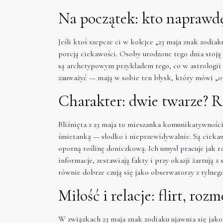
Na początek: kto naprawdę 
Jeśli ktoś szepcze ci w kolejce „23 maja znak zodi
porcją ciekawości. Osoby urodzone tego dnia stoją 
są archetypowym przykładem tego, co w astrologii n
zauważyć — mają w sobie ten błysk, który mówi „o
Charakter: dwie twarze? R
Bliźnięta z 23 maja to mieszanka komunikatywnośc
śmietanką — słodko i nieprzewidywalnie. Są ciekaw
oporną roślinę doniczkową. Ich umysł pracuje jak r
informacje, zestawiają fakty i przy okazji żartują 
równie dobrze czują się jako obserwatorzy z tylnego
Miłość i relacje: flirt, ro
W związkach 23 maja znak zodiaku ujawnia się jako p