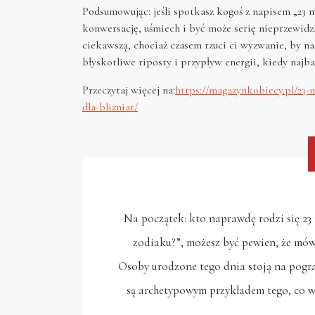
Podsumowując: jeśli spotkasz kogoś z napisem „23 m
konwersację, uśmiech i być może serię nieprzewidz
ciekawszą, chociaż czasem rzuci ci wyzwanie, by na
błyskotliwe riposty i przypływ energii, kiedy najbar
Przeczytaj więcej na:
https://magazynkobiecy.pl/23-
dla-blizniat/
Na początek: kto naprawdę rodzi się 23 m
zodiaku?”, możesz być pewien, że mów
Osoby urodzone tego dnia stoją na pogran
są archetypowym przykładem tego, co w 