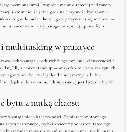
dialog, wymiana myśli i wspólne memy o trzeciej nad ranem.
acji i zrozumie, że jedna godzina ciszy może być równie
 szukasz kogoś do melancholijnego wpatrywania się w morze —
 zamieni nawet wczorajszy paragon w epicką opowieść, to
 i multitasking w praktyce
w zawodach wymagających szybkiego myślenia, elastyczności i
zedaż, PR, a nawet stand-up — wszystko to jest w zasięgu ich
 pomagać w selekcji ważnych od mniej ważnych. Lubią
archimedejskim koszmarem. Ich supermocą jest łączenie faktów
ść bytu z nutką chaosu
, który wymaga nieco kreatywności. Zamiast monotonnego
rs tańca następnego, szybki spacer z podcastem trzeciego.
 nadmiar zadań mogą objawiać się napięciami i problemami