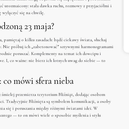
być urozmaicony: stała dawka ruchu, rozmowy z przyjaciółmi i
 wyłączyć się na chwilę.
odzoną 23 maja?
ja, pamiętaj o kilku zasadach: bądź ciekawy świata, słuchaj
nów. Nie próbuj ich „zabetonować” sztywnymi harmonogramami
bodnie poruszać. Komplementy na temat ich dowcipu i
e. I, co ważne: nie bierz ich lotnych uwag do siebie — to
: co mówi sfera nieba
z śmielej przemierza terytorium Bliźniąt, dodając osobom
ści. Tradycyjnie Bliźnięta są symbolem komunikacji, a osoby
nia się i poruszania między różnymi światami idei. W
urego — to on mówi wiele o sposobie myślenia i stylu