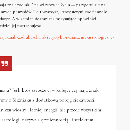
aja znak zodiaku” na wizytówce życia — przygotuj się na
ianych pomysłów. To towarzysz, który uczyni codzienność
dążyć. A w zamian dostaniesz fascynujące opowieści,
dziej jej potrzebujesz.
maja-znak-zodiaku-charakterystyka-i-znaczenie-astrologiczne-
aja? Jeśli ktoś szepcze ci w kolejce „23 maja znak
imy o Bliźniaku z dodatkową porcją ciekawości.
iczu wiosny i letniej energii, ale przede wszystkim
astrologii nazywa się zmiennością i intelektem.…