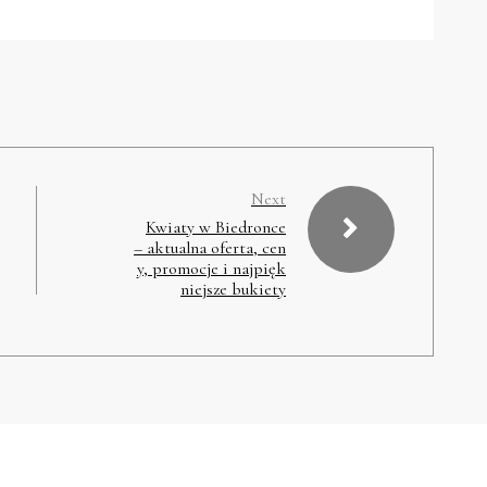
Next
Kwiaty w Biedronce
– aktualna oferta, cen
y, promocje i najpięk
niejsze bukiety
Proudly Powered By WordPress