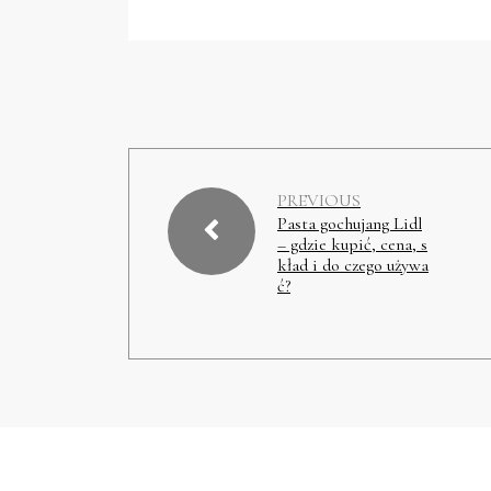
PREVIOUS
Pasta gochujang Lidl
– gdzie kupić, cena, s
kład i do czego używa
ć?