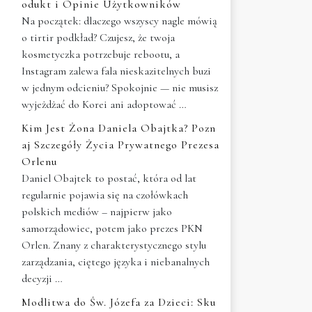
odukt i Opinie Użytkowników
Na początek: dlaczego wszyscy nagle mówią
o tirtir podkład? Czujesz, że twoja
kosmetyczka potrzebuje rebootu, a
Instagram zalewa fala nieskazitelnych buzi
w jednym odcieniu? Spokojnie — nie musisz
wyjeżdżać do Korei ani adoptować …
Kim Jest Żona Daniela Obajtka? Pozn
aj Szczegóły Życia Prywatnego Prezesa
Orlenu
Daniel Obajtek to postać, która od lat
regularnie pojawia się na czołówkach
polskich mediów – najpierw jako
samorządowiec, potem jako prezes PKN
Orlen. Znany z charakterystycznego stylu
zarządzania, ciętego języka i niebanalnych
decyzji …
Modlitwa do Św. Józefa za Dzieci: Sku