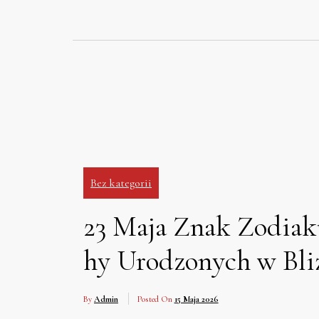
Skip
to
content
Bez kategorii
23 Maja Znak Zodiaku
hy Urodzonych w Bli
By
Admin
Posted On
15 Maja 2026