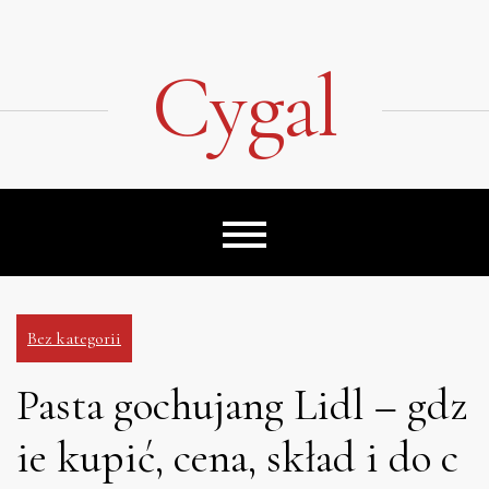
Skip
to
content
Cygal
Bez kategorii
Pasta gochujang Lidl – gdz
ie kupić, cena, skład i do c