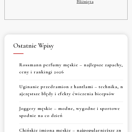
Bliźnięta
Ostatnie Wpisy
Rossmann perfumy męskie – najlepsze zapachy,
ceny i rankingi 2026
Uginanie przedramion z hantlami – technika, n
ajczęstsze błędy i efekty ćwiczenia bicepsów
Joggery męskie – modne, wygodne i sportowe
spodnie na co dzień
Chińskie imiona męskie – najpopularniejsze zn