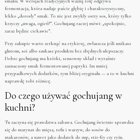
smaku. W wersjach tradycyjnych ważną rolę odgrywa
fermentacja, która nadaje paście głębię i charakterystyczny,
lekko „dorosły” smak. To nie jest zwykły ostry sos, który tylko
krzyczy „uwaga, ogień!”. Gochujang raczej mówi: „spokojnie,
zaraz będzie ciekawie”.
Przy zakupie warto zerknąć na etykietę, zwłaszcza jeśli unikasz
glutenu, soi albo szukasz produktu bez zbędnych ulepszaczy.
Dobre gochujang ma krótki, sensowny skład i wyraźnie
zaznaczony smak fermentowanej papryki. Im mniej
przypadkowych dodatków, tym bliżej oryginału — a to w kuchni
naprawdę robi różnicę.
Do czego używać gochujang w
kuchni?
Tu zaczyna się prawdziwa zabawa. Gochujang świetnie sprawdza
się do marynat do mięsa, tofu i warzyw, do sosów do
makaronów, a nawet jako dodatek do zup, stir-fry czy ryżu.