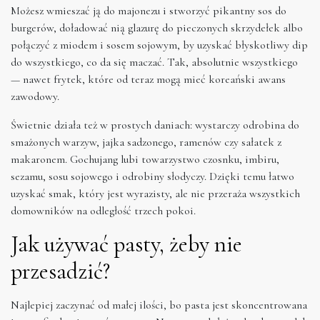
Możesz wmieszać ją do majonezu i stworzyć pikantny sos do
burgerów, doładować nią glazurę do pieczonych skrzydełek albo
połączyć z miodem i sosem sojowym, by uzyskać błyskotliwy dip
do wszystkiego, co da się maczać. Tak, absolutnie wszystkiego
— nawet frytek, które od teraz mogą mieć koreański awans
zawodowy.
Świetnie działa też w prostych daniach: wystarczy odrobina do
smażonych warzyw, jajka sadzonego, ramenów czy sałatek z
makaronem. Gochujang lubi towarzystwo czosnku, imbiru,
sezamu, sosu sojowego i odrobiny słodyczy. Dzięki temu łatwo
uzyskać smak, który jest wyrazisty, ale nie przeraża wszystkich
domowników na odległość trzech pokoi.
Jak używać pasty, żeby nie
przesadzić?
Najlepiej zaczynać od małej ilości, bo pasta jest skoncentrowana