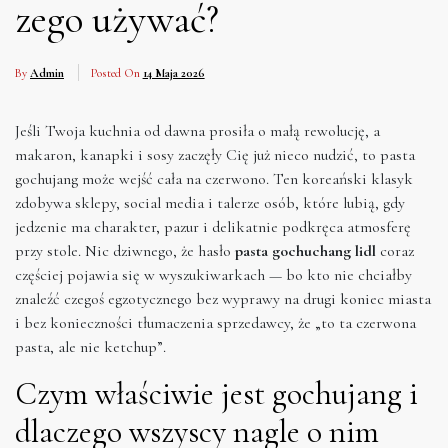
zego używać?
By
Admin
Posted On
14 Maja 2026
Jeśli Twoja kuchnia od dawna prosiła o małą rewolucję, a
makaron, kanapki i sosy zaczęły Cię już nieco nudzić, to pasta
gochujang może wejść cała na czerwono. Ten koreański klasyk
zdobywa sklepy, social media i talerze osób, które lubią, gdy
jedzenie ma charakter, pazur i delikatnie podkręca atmosferę
przy stole. Nic dziwnego, że hasło
pasta gochuchang lidl
coraz
częściej pojawia się w wyszukiwarkach — bo kto nie chciałby
znaleźć czegoś egzotycznego bez wyprawy na drugi koniec miasta
i bez konieczności tłumaczenia sprzedawcy, że „to ta czerwona
pasta, ale nie ketchup”.
Czym właściwie jest gochujang i
dlaczego wszyscy nagle o nim