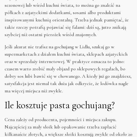
sezonowej lub wśród kuchni świata, to można go znaleźć na
półkach z azjatyckimi dodatkami, sosami albo produktami
inspirowanymi kuchnią orientalną. Trzeba jednak pamiętać, że
takie rzeczy potrafią pojawiać się falami: dziś są, jutro znikają
szybciej niż ostatni pierożek wśród znajomych.
Jeśli akurat nie trafisz na gochujang w Lidlu, szukaj go w
supermarketach z działem kuchni świata, sklepach azjatyckich
oraz w sprzedaży internetowej. W praktyce oznacza to jedno:
czasem warto zrobić mały objazd po sklepowych regałach, bo
dobry sos lubi bawić się w chowanego. A kiedy już go znajdziesz,
satysfakcja jest niemal tak duża jak odkrycie, że lodówka nagle
ma więcej miejsca niż zwykle.
Ile kosztuje pasta gochujang?
Cena zależy od producenta, pojemności i miejsca zakupu.
Najczęściej za mały słoik lub opakowanie trzeba zapłacić
kilkanaście złotych, a większe słoiki kosztują zwykle od około 20