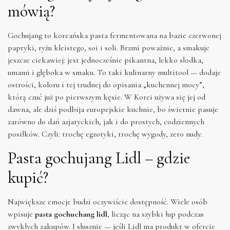
mówią?
Gochujang to koreańska pasta fermentowana na bazie czerwonej
papryki, ryżu kleistego, soi i soli. Brzmi poważnie, a smakuje
jeszcze ciekawiej: jest jednocześnie pikantna, lekko słodka,
umami i głęboka w smaku. To taki kulinarny multitool — dodaje
ostrości, koloru i tej trudnej do opisania „kuchennej mocy”,
którą czuć już po pierwszym kęsie. W Korei używa się jej od
dawna, ale dziś podbija europejskie kuchnie, bo świetnie pasuje
zarówno do dań azjatyckich, jak i do prostych, codziennych
posiłków. Czyli: trochę egzotyki, trochę wygody, zero nudy.
Pasta gochujang Lidl – gdzie
kupić?
Największe emocje budzi oczywiście dostępność. Wiele osób
wpisuje
pasta gochuchang lidl
, licząc na szybki łup podczas
zwykłych zakupów. I słusznie — jeśli Lidl ma produkt w ofercie