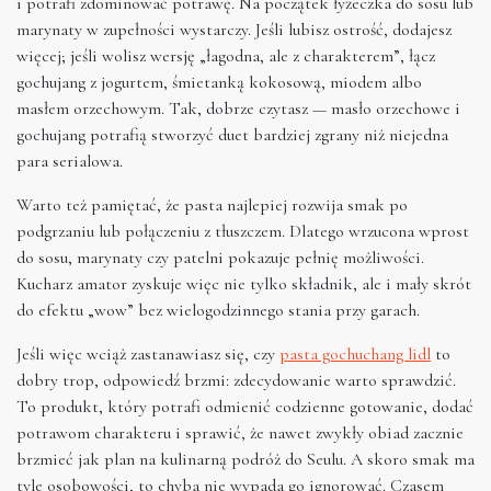
i potrafi zdominować potrawę. Na początek łyżeczka do sosu lub
marynaty w zupełności wystarczy. Jeśli lubisz ostrość, dodajesz
więcej; jeśli wolisz wersję „łagodna, ale z charakterem”, łącz
gochujang z jogurtem, śmietanką kokosową, miodem albo
masłem orzechowym. Tak, dobrze czytasz — masło orzechowe i
gochujang potrafią stworzyć duet bardziej zgrany niż niejedna
para serialowa.
Warto też pamiętać, że pasta najlepiej rozwija smak po
podgrzaniu lub połączeniu z tłuszczem. Dlatego wrzucona wprost
do sosu, marynaty czy patelni pokazuje pełnię możliwości.
Kucharz amator zyskuje więc nie tylko składnik, ale i mały skrót
do efektu „wow” bez wielogodzinnego stania przy garach.
Jeśli więc wciąż zastanawiasz się, czy
pasta gochuchang lidl
to
dobry trop, odpowiedź brzmi: zdecydowanie warto sprawdzić.
To produkt, który potrafi odmienić codzienne gotowanie, dodać
potrawom charakteru i sprawić, że nawet zwykły obiad zacznie
brzmieć jak plan na kulinarną podróż do Seulu. A skoro smak ma
tyle osobowości, to chyba nie wypada go ignorować. Czasem