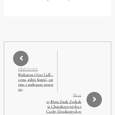
PREVIOUS
Makaron Orzo Lidl –
cena, gdzie kupić, op
inie i najlepsze przep
isy
Next
23 Maja Znak Zodiak
u: Charakterystyka i
Cechy Urodzonych w