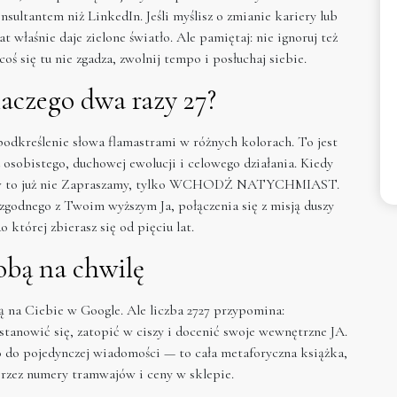
ultantem niż LinkedIn. Jeśli myślisz o zmianie kariery lub
 właśnie daje zielone światło. Ale pamiętaj: nie ignoruj też
ś się tu nie zgadza, zwolnij tempo i posłuchaj siebie.
laczego dwa razy 27?
odkreślenie słowa flamastrami w różnych kolorach. To jest
osobistego, duchowej ewolucji i celowego działania. Kiedy
ołów to już nie Zapraszamy, tylko WCHODŹ NATYCHMIAST.
zgodnego z Twoim wyższym Ja, połączenia się z misją duszy
 której zbierasz się od pięciu lat.
sobą na chwilę
 na Ciebie w Google. Ale liczba 2727 przypomina:
stanowić się, zatopić w ciszy i docenić swoje wewnętrzne JA.
ko do pojedynczej wiadomości — to cała metaforyczna książka,
przez numery tramwajów i ceny w sklepie.