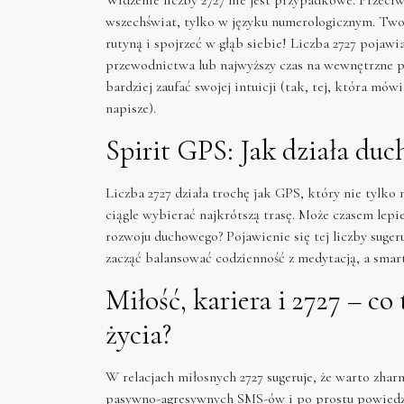
wszechświat, tylko w języku numerologicznym. Two
rutyną i spojrzeć w głąb siebie! Liczba 2727 pojawi
przewodnictwa lub najwyższy czas na wewnętrzne p
bardziej zaufać swojej intuicji (tak, tej, która mów
napisze).
Spirit GPS: Jak działa du
Liczba 2727 działa trochę jak GPS, który nie tylko m
ciągle wybierać najkrótszą trasę. Może czasem lepi
rozwoju duchowego? Pojawienie się tej liczby suger
zacząć balansować codzienność z medytacją, a smar
Miłość, kariera i 2727 – co
życia?
W relacjach miłosnych 2727 sugeruje, że warto zha
pasywno-agresywnych SMS-ów i po prostu powiedz