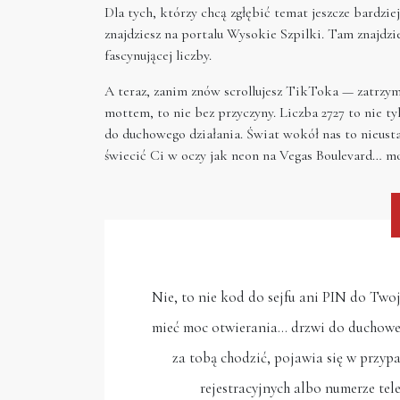
Dla tych, którzy chcą zgłębić temat jeszcze bard
znajdziesz na portalu Wysokie Szpilki. Tam znajdzi
fascynującej liczby.
A teraz, zanim znów scrollujesz TikToka — zatrzyma
mottem, to nie bez przyczyny. Liczba 2727 to nie 
do duchowego działania. Świat wokół nas to nieusta
świecić Ci w oczy jak neon na Vegas Boulevard… mo
Nie, to nie kod do sejfu ani PIN do Two
mieć moc otwierania… drzwi do duchowej g
za tobą chodzić, pojawia się w przy
rejestracyjnych albo numerze tel