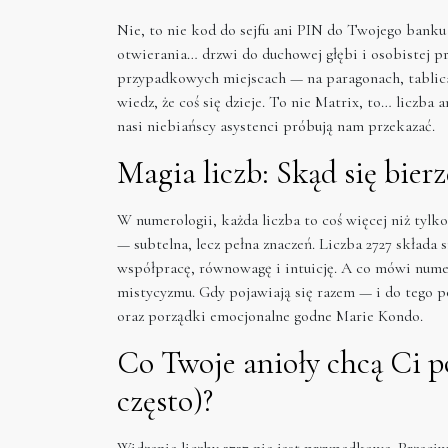
Nie, to nie kod do sejfu ani PIN do Twojego banku
otwierania… drzwi do duchowej głębi i osobistej prz
przypadkowych miejscach — na paragonach, tablica
wiedz, że coś się dzieje. To nie Matrix, to… liczba 
nasi niebiańscy asystenci próbują nam przekazać.
Magia liczb: Skąd się bierz
W numerologii, każda liczba to coś więcej niż tylk
— subtelna, lecz pełna znaczeń. Liczba 2727 składa s
współpracę, równowagę i intuicję. A co mówi numer 
mistycyzmu. Gdy pojawiają się razem — i do tego 
oraz porządki emocjonalne godne Marie Kondo.
Co Twoje anioły chcą Ci p
często)?
Widzenie liczby 2727 nie jest przypadkowe. Przec