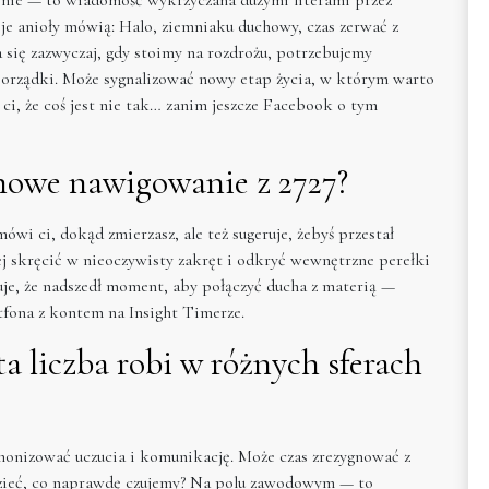
je anioły mówią: Halo, ziemniaku duchowy, czas zerwać z
a się zazwyczaj, gdy stoimy na rozdrożu, potrzebujemy
orządki. Może sygnalizować nowy etap życia, w którym warto
i ci, że coś jest nie tak… zanim jeszcze Facebook o tym
chowe nawigowanie z 2727?
ówi ci, dokąd zmierzasz, ale też sugeruje, żebyś przestał
ej skręcić w nieoczywisty zakręt i odkryć wewnętrzne perełki
uje, że nadszedł moment, aby połączyć ducha z materią —
tfona z kontem na Insight Timerze.
 ta liczba robi w różnych sferach
rmonizować uczucia i komunikację. Może czas zrezygnować z
ieć, co naprawdę czujemy? Na polu zawodowym — to