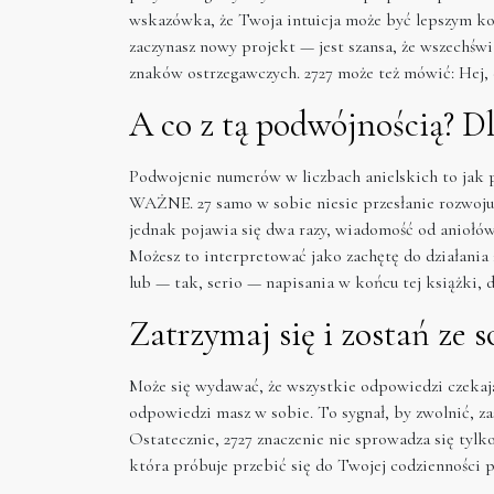
wskazówka, że Twoja intuicja może być lepszym kons
zaczynasz nowy projekt — jest szansa, że wszechświat
znaków ostrzegawczych. 2727 może też mówić: Hej, co
A co z tą podwójnością? D
Podwojenie numerów w liczbach anielskich to jak p
WAŻNE. 27 samo w sobie niesie przesłanie rozwoju 
jednak pojawia się dwa razy, wiadomość od ani
Możesz to interpretować jako zachętę do działania 
lub — tak, serio — napisania w końcu tej książki, do
Zatrzymaj się i zostań ze 
Może się wydawać, że wszystkie odpowiedzi czekają
odpowiedzi masz w sobie. To sygnał, by zwolnić, za
Ostatecznie, 2727 znaczenie nie sprowadza się tyl
która próbuje przebić się do Twojej codzienności 