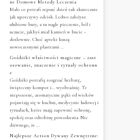
ne Domowe Metody Leczenia
Mało co potrafi zepsuć dzień tak skutecznie
jak uporczywy odcisk. Ledwo założysz
ulubione buty, a tu nagle pieczenie, ból i
uczucie, jakbyś miał kamień w bucie –
dosłownie. Choć apteki kuszą
nowoczesnymi plastrami …
Goździki właściwości magiczne – zast
osowanie, znaczenie i rytuały ochronn
e
Goździki potrafią rozgrzać herbatę,
świąteczny kompot i… wyobraźnię. Te
niepozorne, aromatyczne pąki od wieków
pojawiają się w kuchni, medycynie ludowej i
rytuałach, które mają zapewnić ochronę,
spokój oraz odrobinę powodzenia. Nic
dziwnego, że …
Najlepsze Action Dywany Zewnętrzne: