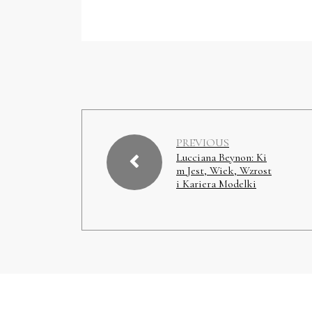
PREVIOUS
Lucciana Beynon: Ki
m Jest, Wiek, Wzrost
i Kariera Modelki