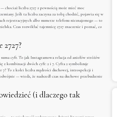
 — chociaż liczba 2727 z pewnością może mieć moc
emiany. Jeśli ta liczba zaczyna za tobą chodzić, pojawia się w
ch rejestracyjnych albo numerze telefonu nieznajomego — to
anielska. Czas rozwikłać tajemnicę 2727 znaczenie i poznać, co
e 2727?
o suma cyfr. To jak Instagramowa relacja od aniołów stróżów
ię z kombinacji dwóch cyfr: 2 i 7. Cyfra 2 symbolizuje
7? To z kolei liczba mądrości duchowej, introspekcji i
podwójnie — wiedz, że nadszedł czas na duchowe przebudzenie
owiedzieć (i dlaczego tak
iwnie — to wiadomość wykrzyczana dużymi literami przez