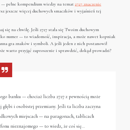
ziej — pełne kompendium wiedzy na temat
2727 znaczenie
esz jeszcze więcej duchowych smaczków i wyjaśnień tej
j się na chwilę. Jeśli 2727 stała się Twoim duchowym
tylko numer — to wiadomość, inspiracja, a może nawet kopniak
nna gra znaków i symboli. A jeśli jeden z nich postanowił
że warto przyjąć zaproszenie i sprawdzić, dokąd prowadzi?
jego banku — chociaż liczba 2727 z pewnością może
łębi i osobistej przemiany. Jeśli ta liczba zaczyna
padkowych miejscach — na paragonach, tablicach
efonu nieznajomego — to wiedz, że coś się…