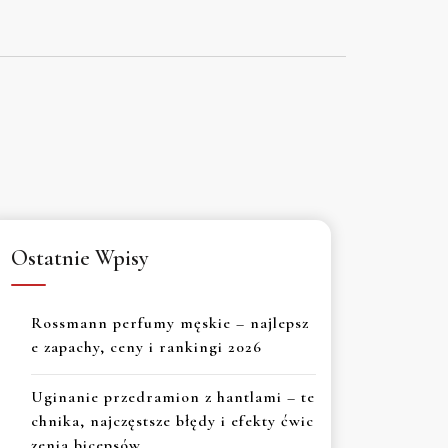
Ostatnie Wpisy
Rossmann perfumy męskie – najlepsz
e zapachy, ceny i rankingi 2026
Uginanie przedramion z hantlami – te
chnika, najczęstsze błędy i efekty ćwic
zenia bicepsów