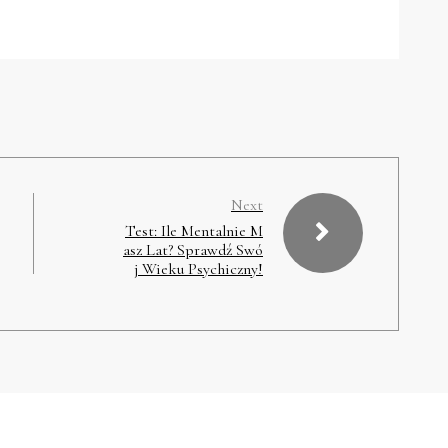
Next
Test: Ile Mentalnie M
asz Lat? Sprawdź Swó
j Wieku Psychiczny!
Proudly Powered By WordPress