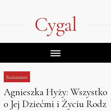
Skip
to
content
Cygal
Bez kategorii
Agnieszka Hyży: Wszystko
o Jej Dziećmi i Życiu Rodz