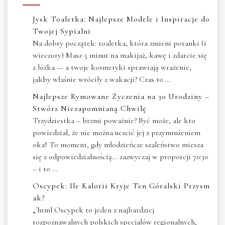
Jysk Toaletka: Najlepsze Modele i Inspiracje do
Twojej Sypialni
Na dobry początek: toaletka, która zmieni poranki (i
wieczory) Masz 5 minut na makijaż, kawę i zdarcie się
z łóżka — a twoje kosmetyki sprawiają wrażenie,
jakby właśnie wróciły z wakacji? Czas to …
Najlepsze Rymowane Życzenia na 30 Urodziny –
Stwórz Niezapomnianą Chwilę
Trzydziestka – brzmi poważnie? Być może, ale kto
powiedział, że nie można uczcić jej z przymrużeniem
oka! To moment, gdy młodzieńcze szaleństwo miesza
się z odpowiedzialnością… zazwyczaj w proporcji 70:30
– i to …
Oscypek: Ile Kalorii Kryje Ten Góralski Przysm
ak?
„`html Oscypek to jeden z najbardziej
rozpoznawalnych polskich specjałów regionalnych,