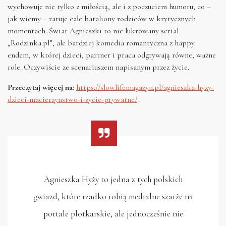
wychowuje nie tylko z miłością, ale i z poczuciem humoru, co –
jak wiemy – ratuje całe bataliony rodziców w krytycznych
momentach. Świat Agnieszki to nie lukrowany serial
„Rodzinka.pl”, ale bardziej komedia romantyczna z happy
endem, w której dzieci, partner i praca odgrywają równe, ważne
role. Oczywiście ze scenariuszem napisanym przez życie.
Przeczytaj więcej na:
https://slowlifemagazyn.pl/agnieszka-hyzy-
dzieci-macierzynstwo-i-zycie-prywatne/
.
Agnieszka Hyży to jedna z tych polskich
gwiazd, które rzadko robią medialne szarże na
portale plotkarskie, ale jednocześnie nie