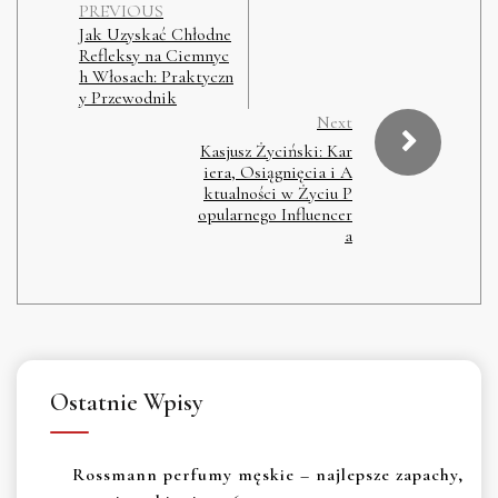
PREVIOUS
Jak Uzyskać Chłodne
Refleksy na Ciemnyc
h Włosach: Praktyczn
y Przewodnik
Next
Kasjusz Życiński: Kar
iera, Osiągnięcia i A
ktualności w Życiu P
opularnego Influencer
a
Ostatnie Wpisy
Rossmann perfumy męskie – najlepsze zapachy,