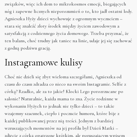
związków, więc ich dom to mikrokosmos emocji, biegających
nóg i zapewne licznych nieporozumień o to, kto jadł ostatni lody.
Agnieszka Hyży dzieci wychowuje z ogromnym wyczuciem –
stara się znaleźć złoty środek między życiem zawodowym a
satysfakcją z codziennego życia domowego. Trzeba przyznać, że
ten balans, choć trudny jak taniec na linie, udaje jej się zachować
z godną podziwu gracją.
Instagramowe kulisy
Choć nie dzieli się zbyt wieloma szczegółami, Agnieszka od
czasu do czasu zdradza co nieco na swoim Instagramie. Selfie z
córką? Rzadko, ale za to jakie! Klocki Lego porozrzucane po
salonie? Naturalnie, każda mama to zna. Życie rodzinne w
wykonaniu Hyżych to jednak nie tylko dzieci – to także
wzajemny szacunek, ciepło i poczucie humoru, które bije z
każdej publikowanej przez nią treści. Jednym z bardziej
wzruszających momentów na jej profilu był Dzień Matki –
zdjęcie z córką opatrzone krótkim, ale poruszającym wpisem