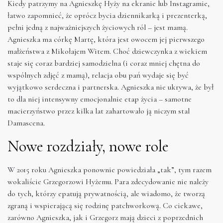
Kiedy patrzymy na Agnieszkę Hyży na ekranie lub Instagramie,
łatwo zapomnieć, że oprócz bycia dziennikarką i prezenterką,
pełni jedną z najważniejszych życiowych ról – jest mamą.
Agnieszka ma córkę Martę, która jest owocem jej pierwszego
małżeństwa z Mikołajem Witem. Choć dziewczynka z wiekiem
staje się coraz bardziej samodzielna (i coraz mniej chętna do
wspólnych zdjęć z mamą), relacja obu pań wydaje się być
wyjątkowo serdeczna i partnerska. Agnieszka nie ukrywa, że był
to dla niej intensywny emocjonalnie etap życia – samotne
macierzyństwo przez kilka lat zahartowało ją niczym stal
Damascena.
Nowe rozdziały, nowe role
W 2015 roku Agnieszka ponownie powiedziała „tak”, tym razem
wokaliście Grzegorzowi Hyżemu. Para zdecydowanie nie należy
do tych, którzy epatują prywatnością, ale wiadomo, że tworzą
zgraną i wspierającą się rodzinę patchworkową. Co ciekawe,
zarówno Agnieszka, jak i Grzegorz mają dzieci z poprzednich