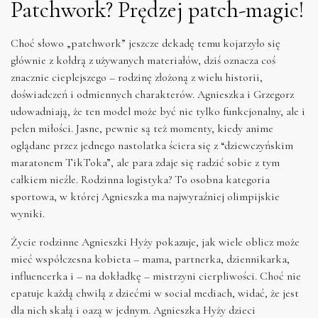
Patchwork? Prędzej patch-magic!
Choć słowo „patchwork” jeszcze dekadę temu kojarzyło się
głównie z kołdrą z używanych materiałów, dziś oznacza coś
znacznie cieplejszego – rodzinę złożoną z wielu historii,
doświadczeń i odmiennych charakterów. Agnieszka i Grzegorz
udowadniają, że ten model może być nie tylko funkcjonalny, ale i
pełen miłości. Jasne, pewnie są też momenty, kiedy anime
oglądane przez jednego nastolatka ściera się z “dziewczyńskim
maratonem TikToka”, ale para zdaje się radzić sobie z tym
całkiem nieźle. Rodzinna logistyka? To osobna kategoria
sportowa, w której Agnieszka ma najwyraźniej olimpijskie
wyniki.
Życie rodzinne Agnieszki Hyży pokazuje, jak wiele oblicz może
mieć współczesna kobieta – mama, partnerka, dziennikarka,
influencerka i – na dokładkę – mistrzyni cierpliwości. Choć nie
epatuje każdą chwilą z dziećmi w social mediach, widać, że jest
dla nich skałą i oazą w jednym. Agnieszka Hyży dzieci