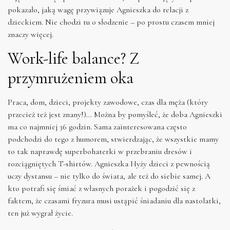
pokazało, jaką wagę przywiązuje Agnieszka do relacji z
dzieckiem. Nie chodzi tu o słodzenie – po prostu czasem mniej
znaczy więcej.
Work-life balance? Z
przymrużeniem oka
Praca, dom, dzieci, projekty zawodowe, czas dla męża (który
przecież też jest znany!)… Można by pomyśleć, że doba Agnieszki
ma co najmniej 36 godzin. Sama zainteresowana często
podchodzi do tego z humorem, stwierdzając, że wszystkie mamy
to tak naprawdę superbohaterki w przebraniu dresów i
rozciągniętych T-shirtów. Agnieszka Hyży dzieci z pewnością
uczy dystansu – nie tylko do świata, ale też do siebie samej. A
kto potrafi się śmiać z własnych porażek i pogodzić się z
faktem, że czasami fryzura musi ustąpić śniadaniu dla nastolatki,
ten już wygrał życie.