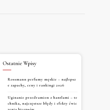
Ostatnie Wpisy
Rossmann perfumy męskie – najlepsz
e zapachy, ceny i rankingi 2026
Uginanie przedramion z hantlami – te
chnika, najczęstsze błędy i efekty ćwic
zenia bicepsów