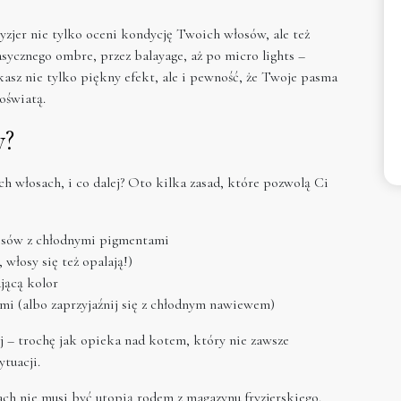
yzjer nie tylko oceni kondycję Twoich włosów, ale też
asycznego ombre, przez balayage, aż po micro lights –
kasz nie tylko piękny efekt, ale i pewność, że Twoje pasma
oświatą.
y?
ch włosach, i co dalej? Oto kilka zasad, które pozwolą Ci
osów z chłodnymi pigmentami
włosy się też opalają!)
jącą kolor
sami (albo zaprzyjaźnij się z chłodnym nawiewem)
j – trochę jak opieka nad kotem, który nie zawsze
ytuacji.
ch nie musi być utopią rodem z magazynu fryzjerskiego.