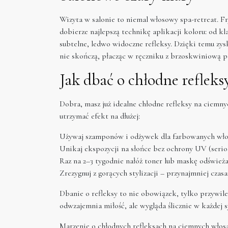
Wizyta w salonie to niemal włosowy spa-retreat. Fr
dobierze najlepszą technikę aplikacji koloru: od kl
subtelne, ledwo widoczne refleksy. Dzięki temu zys
nie skończą, płacząc w ręczniku z brzoskwiniową p
Jak dbać o chłodne refleks
Dobra, masz już idealne chłodne refleksy na ciemny
utrzymać efekt na dłużej:
Używaj szamponów i odżywek dla farbowanych wł
Unikaj ekspozycji na słońce bez ochrony UV (serio, 
Raz na 2–3 tygodnie nałóż toner lub maskę odświeża
Zrezygnuj z gorących stylizacji – przynajmniej cza
Dbanie o refleksy to nie obowiązek, tylko przywile
odwzajemnia miłość, ale wygląda ślicznie w każdej s
Marzenie o chłodnych refleksach na ciemnych włosa