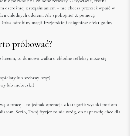
bie pozwolić na chłodne refleksy. Oczywiście, trzeba
ym ostrożniej z rozjaśnianiem – nie chcesz przecież wpaść w
eden chłodnych odcieni. Ale spokojnie! Z pomocą
plus odrobiny magii fryzjerskiej) osiągniesz efekt godny
rto próbować?
 z liceum, to domowa walka o chłodne refleksy może się
opielaty lub srebrny brąz)
owy lub niebieski)
wą o pracę – to jednak operacja z kategorii: wysoki poziom
alistom. Serio, Twój fryzjer to nie wróg, on naprawdę chce dla