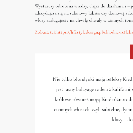
Wystarczy odrobina wiedzy, chęci do działania i – j
zdecydujesz się na salonowy luksus czy domową zab
włosy zasługujecie na chwilę chwały w zimnych ton
Zobacz też:https://lifestyledesign.pl/chlodne-refl
Nie tylko blondynki mają refleksy Kiedy
jest jasny balayage rodem z kalifornij
królowe również mogą lśnić różnorodnoś
ciemnych włosach, czyli subtelne, dymne
klasy – do