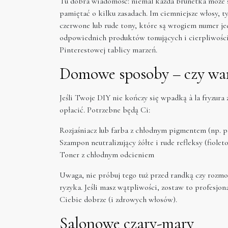
Tu dobra wiadomość: niemal każda brunetka może so
pamiętać o kilku zasadach. Im ciemniejsze włosy, t
czerwone lub rude tony, które są wrogiem numer j
odpowiednich produktów tonujących i cierpliwości (
Pinterestowej tablicy marzeń.
Domowe sposoby – czy wa
Jeśli Twoje DIY nie kończy się wpadką à la fryzura
opłacić. Potrzebne będą Ci:
Rozjaśniacz lub farba z chłodnym pigmentem (np. p
Szampon neutralizujący żółte i rude refleksy (fiolet
Toner z chłodnym odcieniem
Uwaga, nie próbuj tego tuż przed randką czy rozmo
ryzyka. Jeśli masz wątpliwości, zostaw to profesjon
Ciebie dobrze (i zdrowych włosów).
Salonowe czary-mary