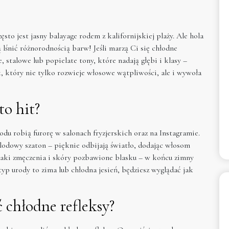
sto jest jasny balayage rodem z kalifornijskiej plaży. Ale hola
lśnić różnorodnością barw! Jeśli marzą Ci się chłodne
, stalowe lub popielate tony, które nadają głębi i klasy –
k, który nie tylko rozwieje włosowe wątpliwości, ale i wywoła
to hit?
du robią furorę w salonach fryzjerskich oraz na Instagramie.
y lodowy szaton – pięknie odbijają światło, dodając włosom
naki zmęczenia i skóry pozbawione blasku – w końcu zimny
typ urody to zima lub chłodna jesień, będziesz wyglądać jak
 chłodne refleksy?