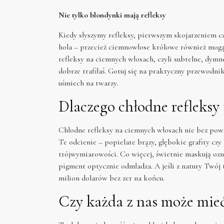
Nie tylko blondynki mają refleksy
Kiedy słyszymy refleksy, pierwszym skojarzeniem czę
hola – przecież ciemnowłose królowe również mogą 
refleksy na ciemnych włosach, czyli subtelne, dymne
dobrze trafiłaś. Gotuj się na praktyczny przewodni
uśmiech na twarzy.
Dlaczego chłodne refleksy 
Chłodne refleksy na ciemnych włosach nie bez powo
Te odcienie – popielate brązy, głębokie grafity cz
trójwymiarowości. Co więcej, świetnie maskują oz
pigment optycznie odmładza. A jeśli z natury Twój 
milion dolarów bez zer na końcu.
Czy każda z nas może mieć