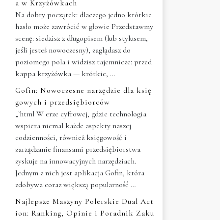
a w Krzyżówkach
Na dobry początek: dlaczego jedno krótkie
hasło może zawrócić w głowie Przedstawmy
scenę: siedzisz z długopisem (lub stylusem,
jeśli jesteś nowoczesny), zaglądasz do
poziomego pola i widzisz tajemnicze: przed
kappa krzyżówka — krótkie, …
Gofin: Nowoczesne narzędzie dla księ
gowych i przedsiębiorców
„`html W erze cyfrowej, gdzie technologia
wspiera niemal każde aspekty naszej
codzienności, również księgowość i
zarządzanie finansami przedsiębiorstwa
zyskuje na innowacyjnych narzędziach.
Jednym z nich jest aplikacja Gofin, która
zdobywa coraz większą popularność …
Najlepsze Maszyny Polerskie Dual Act
ion: Ranking, Opinie i Poradnik Zaku