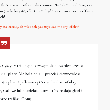
eśli trzeba – profesjonalna pomoc. Niezależnie od tego, czy
awę w kolorystę, efekt może być zjawiskowy. Bo Ty i Twoje
ach!
eksy-na-ciemnych-wlosach-jak-uzyskac-modny-efekt/
 słyszymy refleksy, pierwszym skojarzeniem często
skiej plaży. Ale hola hola – przecież ciemnowłose
cią barw! Jeśli marzą Ci się chłodne refleksy na
, stalowe lub popielate tony, które nadają głębi i
brze trafiłaś. Gotuj…