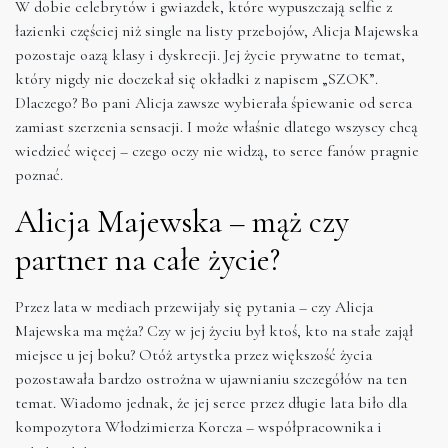
W dobie celebrytów i gwiazdek, które wypuszczają selfie z
łazienki częściej niż single na listy przebojów, Alicja Majewska
pozostaje oazą klasy i dyskrecji. Jej życie prywatne to temat,
który nigdy nie doczekał się okładki z napisem „SZOK”.
Dlaczego? Bo pani Alicja zawsze wybierała śpiewanie od serca
zamiast szerzenia sensacji. I może właśnie dlatego wszyscy chcą
wiedzieć więcej – czego oczy nie widzą, to serce fanów pragnie
poznać.
Alicja Majewska – mąż czy
partner na całe życie?
Przez lata w mediach przewijały się pytania – czy Alicja
Majewska ma męża? Czy w jej życiu był ktoś, kto na stałe zajął
miejsce u jej boku? Otóż artystka przez większość życia
pozostawała bardzo ostrożna w ujawnianiu szczegółów na ten
temat. Wiadomo jednak, że jej serce przez długie lata biło dla
kompozytora Włodzimierza Korcza – współpracownika i