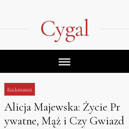
Skip
to
content
Cygal
Bez kategorii
Alicja Majewska: Życie Pr
ywatne, Mąż i Czy Gwiazd