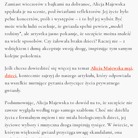
Zamiast wieczorów z bajkami na dobranoc, Alicja Majewska
spędzała je na scenie, pod światłami reflektorów. Jej życie było
pełne koncertów, prób i występów – i to był jej wybór. Być
może wielu ludzi oczekuje, że gwiazda spełni pewien „model
rodziny”, ale artystka jasno pokazuje, że szczęście można znaleźć
na wiele sposobów. Czy żałowała braku dzieci? Raczej nie – z
wdziękiem i dumą akceptuje swoją drogę, inspirując tym samym
kolejne pokolenia.
Jeśli chcesz dowiedzieć się więcej na temat
Alicja Majewska mąż,
dzieci
, koniecznie zajrzyj do naszego artykułu, który odpowiada
na wszelkie nurtujące pytania dotyczące życia prywatnego
gwiazdy.
Podsumowując, Alicja Majewska to dowód na to, że szczęście nie
zawsze wygląda według tego samego szablonu. Choć nie dzieliła
życia z formalnym mężem i nie miała biologicznych dzieci, jej
życiowe wybory i muzyczna droga inspirują tysiące. W świecie, w
którym większość gwiazd przyciąga uwagę skandalami, ona