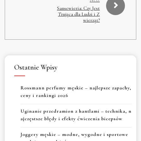
Sansewieria: Czy Jest
Trująca dla Ludzi i Z
wierząt?
Ostatnie Wpisy
Rossmann perfumy męskie – najlepsze zapachy,
ceny i rankingi 2026
Uginanie przedramion z hantlami – technika, n
ajczęstsze błędy i efekty ćwiczenia bicepsów
Joggery męskie – modne, wygodne i sportowe