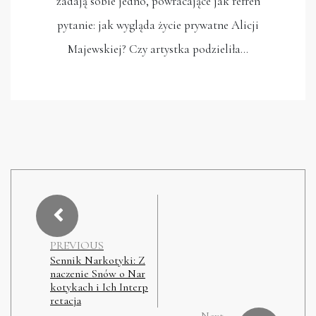
zadają sobie jedno, powracające jak refren
pytanie: jak wygląda życie prywatne Alicji
Majewskiej? Czy artystka podzieliła…
PREVIOUS
Sennik Narkotyki: Z
naczenie Snów o Nar
kotykach i Ich Interp
retacja
Next