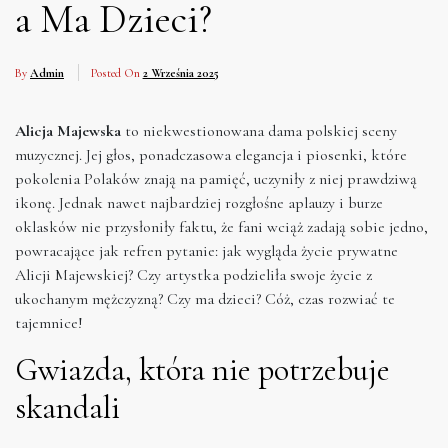
a Ma Dzieci?
By
Admin
Posted On
2 Września 2025
Alicja Majewska
to niekwestionowana dama polskiej sceny
muzycznej. Jej głos, ponadczasowa elegancja i piosenki, które
pokolenia Polaków znają na pamięć, uczyniły z niej prawdziwą
ikonę. Jednak nawet najbardziej rozgłośne aplauzy i burze
oklasków nie przysłoniły faktu, że fani wciąż zadają sobie jedno,
powracające jak refren pytanie: jak wygląda życie prywatne
Alicji Majewskiej? Czy artystka podzieliła swoje życie z
ukochanym mężczyzną? Czy ma dzieci? Cóż, czas rozwiać te
tajemnice!
Gwiazda, która nie potrzebuje
skandali