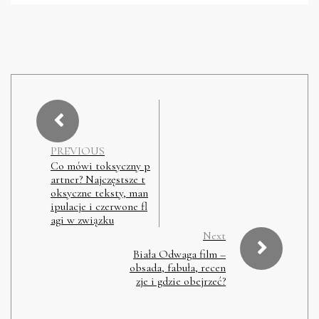
PREVIOUS
Co mówi toksyczny p
artner? Najczęstsze t
oksyczne teksty, man
ipulacje i czerwone fl
agi w związku
Next
Biała Odwaga film –
obsada, fabuła, recen
zje i gdzie obejrzeć?