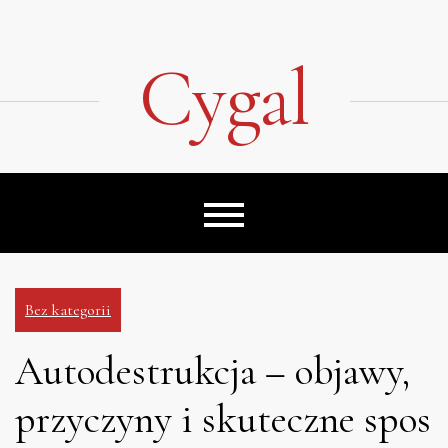
Skip
to
content
Cygal
Bez kategorii
Autodestrukcja – objawy,
przyczyny i skuteczne spos