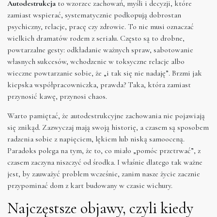
Autodestrukcja
to wzorzec zachowań, myśli i decyzji, które
zamiast wspierać, systematycznie podkopują dobrostan
psychiczny, relacje, pracę czy zdrowie. To nie musi oznaczać
wielkich dramatów rodem z serialu. Często są to drobne,
powtarzalne gesty: odkładanie ważnych spraw, sabotowanie
własnych sukcesów, wchodzenie w toksyczne relacje albo
wieczne powtarzanie sobie, że „i tak się nie nadaję”. Brzmi jak
kiepska współpracowniczka, prawda? Taka, która zamiast
przynosić kawę, przynosi chaos.
Warto pamiętać, że autodestrukcyjne zachowania nie pojawiają
się znikąd. Zazwyczaj mają swoją historię, a czasem są sposobem
radzenia sobie z napięciem, lękiem lub niską samooceną.
Paradoks polega na tym, że to, co miało „pomóc przetrwać”, z
czasem zaczyna niszczyć od środka. I właśnie dlatego tak ważne
jest, by zauważyć problem wcześnie, zanim nasze życie zacznie
przypominać dom z kart budowany w czasie wichury.
Najczęstsze objawy, czyli kiedy