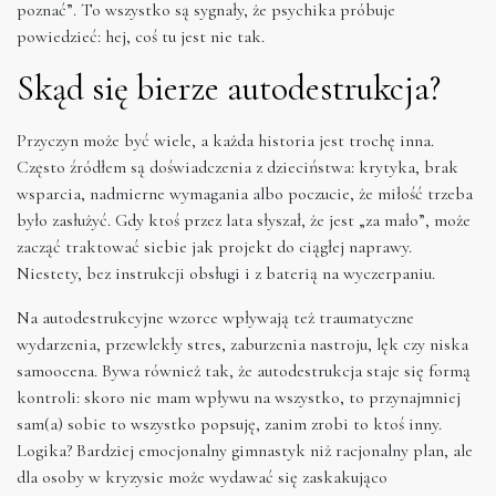
poznać”. To wszystko są sygnały, że psychika próbuje
powiedzieć: hej, coś tu jest nie tak.
Skąd się bierze autodestrukcja?
Przyczyn może być wiele, a każda historia jest trochę inna.
Często źródłem są doświadczenia z dzieciństwa: krytyka, brak
wsparcia, nadmierne wymagania albo poczucie, że miłość trzeba
było zasłużyć. Gdy ktoś przez lata słyszał, że jest „za mało”, może
zacząć traktować siebie jak projekt do ciągłej naprawy.
Niestety, bez instrukcji obsługi i z baterią na wyczerpaniu.
Na autodestrukcyjne wzorce wpływają też traumatyczne
wydarzenia, przewlekły stres, zaburzenia nastroju, lęk czy niska
samoocena. Bywa również tak, że autodestrukcja staje się formą
kontroli: skoro nie mam wpływu na wszystko, to przynajmniej
sam(a) sobie to wszystko popsuję, zanim zrobi to ktoś inny.
Logika? Bardziej emocjonalny gimnastyk niż racjonalny plan, ale
dla osoby w kryzysie może wydawać się zaskakująco