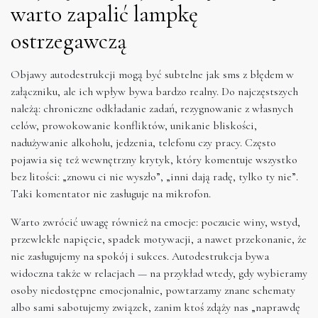
warto zapalić lampkę
ostrzegawczą
Objawy autodestrukcji mogą być subtelne jak sms z błędem w
załączniku, ale ich wpływ bywa bardzo realny. Do najczęstszych
należą: chroniczne odkładanie zadań, rezygnowanie z własnych
celów, prowokowanie konfliktów, unikanie bliskości,
nadużywanie alkoholu, jedzenia, telefonu czy pracy. Często
pojawia się też wewnętrzny krytyk, który komentuje wszystko
bez litości: „znowu ci nie wyszło”, „inni dają radę, tylko ty nie”.
Taki komentator nie zasługuje na mikrofon.
Warto zwrócić uwagę również na emocje: poczucie winy, wstyd,
przewlekłe napięcie, spadek motywacji, a nawet przekonanie, że
nie zasługujemy na spokój i sukces. Autodestrukcja bywa
widoczna także w relacjach — na przykład wtedy, gdy wybieramy
osoby niedostępne emocjonalnie, powtarzamy znane schematy
albo sami sabotujemy związek, zanim ktoś zdąży nas „naprawdę