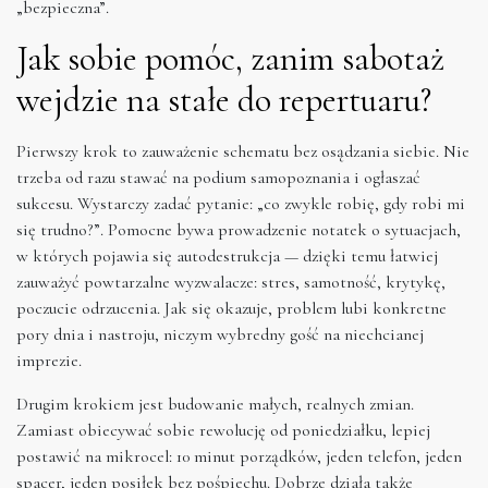
„bezpieczna”.
Jak sobie pomóc, zanim sabotaż
wejdzie na stałe do repertuaru?
Pierwszy krok to zauważenie schematu bez osądzania siebie. Nie
trzeba od razu stawać na podium samopoznania i ogłaszać
sukcesu. Wystarczy zadać pytanie: „co zwykle robię, gdy robi mi
się trudno?”. Pomocne bywa prowadzenie notatek o sytuacjach,
w których pojawia się autodestrukcja — dzięki temu łatwiej
zauważyć powtarzalne wyzwalacze: stres, samotność, krytykę,
poczucie odrzucenia. Jak się okazuje, problem lubi konkretne
pory dnia i nastroju, niczym wybredny gość na niechcianej
imprezie.
Drugim krokiem jest budowanie małych, realnych zmian.
Zamiast obiecywać sobie rewolucję od poniedziałku, lepiej
postawić na mikrocel: 10 minut porządków, jeden telefon, jeden
spacer, jeden posiłek bez pośpiechu. Dobrze działa także