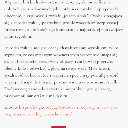
Wsparcie bliskich również ma znaczenie, ale nie w formie
dobrych rad rozdawanych jak ulotki na deptaku. Lepiej działa
obecność, cierpliwość i zwykłe „jestem obok”. Osoba zmagająca
się z autodestrukcją potrzebuje przede wszystkim bezpiecznej
przestrzeni, a nie kolejnego konkursu na najbardziej motywujący
cytat tygodnia.
Autodestrukcja nie jest cechą charakteru ani wyrokiem, tylko
sygnałem, że coś w naszym wewnętrznym systemie domaga się
uwagi. Im szybciej zauważymy objawy, tym łatwiej przerwać
błędne koło i odzyskać wpływ na swoje życie. Małe kroki,
życzliwość wobec siebie i wsparcie specjalisty potrafią zrobić
więcej niż najambitniejsze postanowienia noworoczne. A jeśli
Twój wewnętrzny sabotażysta znów próbuje przejąć stery,
przypomnij mu: dziś nie ma dyżuru.
Źródło:
https://blogkobiecy.pl/autodestrukcja-czym-jest-i-jak-
rozpoznac-destrukcyjne-zachowania/