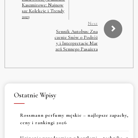
Kaszmirowe: Najnow
sze Kolekcje i Trendy
2023
Next
Sennik Autobus: Zna
czenie Snów o Podróż
y i Interpretacje Mar
zeń Sennego Pasażera
Ostatnie Wpisy
Rossmann perfumy męskie – najlepsze zapachy,
ceny i rankingi 2026
Uginanie przedramion z hantlami – technika, n