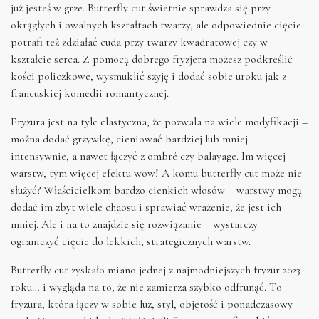
już jesteś w grze. Butterfly cut świetnie sprawdza się przy
okrągłych i owalnych kształtach twarzy, ale odpowiednie cięcie
potrafi też zdziałać cuda przy twarzy kwadratowej czy w
kształcie serca. Z pomocą dobrego fryzjera możesz podkreślić
kości policzkowe, wysmuklić szyję i dodać sobie uroku jak z
francuskiej komedii romantycznej.
Fryzura jest na tyle elastyczna, że pozwala na wiele modyfikacji –
można dodać grzywkę, cieniować bardziej lub mniej
intensywnie, a nawet łączyć z ombré czy balayage. Im więcej
warstw, tym więcej efektu wow! A komu butterfly cut może nie
służyć? Właścicielkom bardzo cienkich włosów – warstwy mogą
dodać im zbyt wiele chaosu i sprawiać wrażenie, że jest ich
mniej. Ale i na to znajdzie się rozwiązanie – wystarczy
ograniczyć cięcie do lekkich, strategicznych warstw.
Butterfly cut zyskało miano jednej z najmodniejszych fryzur 2023
roku… i wygląda na to, że nie zamierza szybko odfrunąć. To
fryzura, która łączy w sobie luz, styl, objętość i ponadczasowy