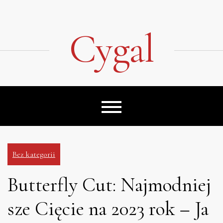
Skip
to
content
Cygal
Bez kategorii
Butterfly Cut: Najmodniej
sze Cięcie na 2023 rok – Ja