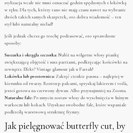
stylizacja wcale nie musi oznaczać godzin spędzonych z lokówką
w ręku. Dla tych, którzy rano nie mają czasu nawet na wybranie
dwóch takich samych skarpetek, oto dobra wiadomość – ten
styl lubi naturalny nieład!
Jeśli jednak chcesz go trochę podrasować, oto sprawdzone
sposoby:
Suszarka i okrągła szczotka:
Nałóż na wilgotne włosy piankę
zwiększającą objętość i susz partiami, podkręcając końcówki na
zewnątrz. Efekt? Vintage glamour jak u Farrah!
Lokówka lub prostownica:
Zakręć cienkie pasma – najlepiej w
kierunku od twarzy. Roztrzep palcami, spryskaj lakierem i voilà,
jesteś gotowa na czerwony dywan. Albo przynajmniej na Zooma.
Naturalne fale:
Po umyciu zostaw włosy do wyschnięcia w luźnym
warkoczu lub kokach. Uzyskasz swobodne fale, które wspaniale
podkreślą warstwową strukturę fryzury.
Jak pielęgnować butterfly cut, by