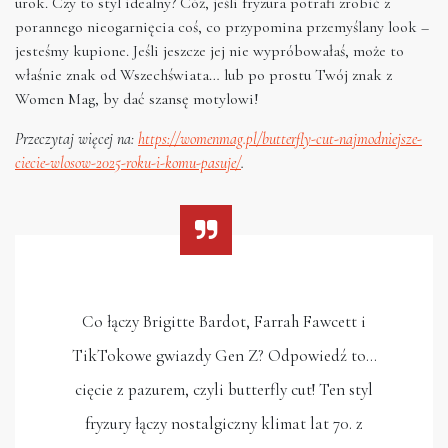
urok. Czy to styl idealny? Cóż, jeśli fryzura potrafi zrobić z
porannego nieogarnięcia coś, co przypomina przemyślany look –
jesteśmy kupione. Jeśli jeszcze jej nie wypróbowałaś, może to
właśnie znak od Wszechświata… lub po prostu Twój znak z
Women Mag, by dać szansę motylowi!
Przeczytaj więcej na:
https://womenmag.pl/butterfly-cut-najmodniejsze-
ciecie-wlosow-2025-roku-i-komu-pasuje/
.
Co łączy Brigitte Bardot, Farrah Fawcett i
TikTokowe gwiazdy Gen Z? Odpowiedź to…
cięcie z pazurem, czyli butterfly cut! Ten styl
fryzury łączy nostalgiczny klimat lat 70. z