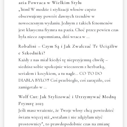
azia Powraca w Wielkim Stylu
„`html W modzie i stylizacji włosów często
obserwujemy powrót dawnych trendów w
nowoczesnym wydaniu. Jednym z takich fenomenów
jest klasyczna fryzura na pazia. Choć przez pewien czas
była nieco zapomniana, dziś wraca w …
Robalini – Czym Są i Jak Zwalczać Te Uciążliw
e Szkodniki?
Każdy z nas miał kiedyś tę nieprzyjemną chwilę –
siedzisz sobie spokojnie wieczorem z herbatką,
serialem i kocykiem, a tu nagle… CO TO DO
DIABŁA BYŁO?! Coś przebiegło, coś zarzęziło, coś
zamigotało w …
Wolf Cut: Jak Stylizować i Utrzymywać Modną
Fryzurę 2023
Jeśli masz wrażenie, że Twoje włosy chcą powiedzieć
światu więcej niż „wstałam i nie zdążyłam użyć
prostownicy”, to prawdopodobnie czas na zmianę