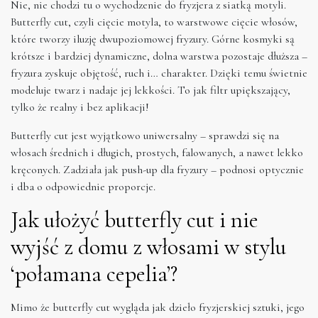
Nie, nie chodzi tu o wychodzenie do fryzjera z siatką motyli.
Butterfly cut, czyli cięcie motyla, to warstwowe cięcie włosów,
które tworzy iluzję dwupoziomowej fryzury. Górne kosmyki są
krótsze i bardziej dynamiczne, dolna warstwa pozostaje dłuższa –
fryzura zyskuje objętość, ruch i… charakter. Dzięki temu świetnie
modeluje twarz i nadaje jej lekkości. To jak filtr upiększający,
tylko że realny i bez aplikacji!
Butterfly cut jest wyjątkowo uniwersalny – sprawdzi się na
włosach średnich i długich, prostych, falowanych, a nawet lekko
kręconych. Zadziała jak push-up dla fryzury – podnosi optycznie
i dba o odpowiednie proporcje.
Jak ułożyć butterfly cut i nie
wyjść z domu z włosami w stylu
‘połamana cepelia’?
Mimo że butterfly cut wygląda jak dzieło fryzjerskiej sztuki, jego