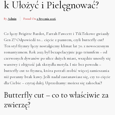
k Ułożyć i Pielęgnować?
By
Admin
Posted On
2 Stycznia 2026
Co łączy Brigitte Bardot, Farrah Fawcett i TikTokowe gwiazdy
Gen Z? Odpowiedź to… cięcie z pazurem, czyli butterfly cut!
Ten styl fryzury łączy nostalgiczny klimat lat 70. z nowoczesnym
romantyzmem. Rok 2023 był bezapelacyjnie jego triumfem – od
czerwonych dywanów po ulice dużych miast, wszędzie unosiły się
warstwy i objętość jak skrzydła motyla. I nie bez powodu –
butterfly cut to fryzura, która potrafi zrobić więcej zamieszania
niż poranny brak kawy. Jeśli nadal zastanawiasz się, czy to cięcie
dla Ciebie – czytaj dalej. Uprzedzamy: możesz się zakochać!
Butterfly cut – co to właściwie za
zwierzę?