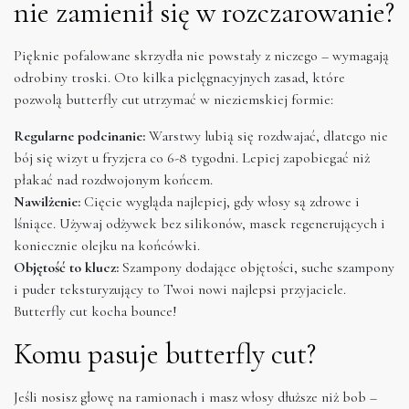
nie zamienił się w rozczarowanie?
Pięknie pofalowane skrzydła nie powstały z niczego – wymagają
odrobiny troski. Oto kilka pielęgnacyjnych zasad, które
pozwolą butterfly cut utrzymać w nieziemskiej formie:
Regularne podcinanie:
Warstwy lubią się rozdwajać, dlatego nie
bój się wizyt u fryzjera co 6-8 tygodni. Lepiej zapobiegać niż
płakać nad rozdwojonym końcem.
Nawilżenie:
Cięcie wygląda najlepiej, gdy włosy są zdrowe i
lśniące. Używaj odżywek bez silikonów, masek regenerujących i
koniecznie olejku na końcówki.
Objętość to klucz:
Szampony dodające objętości, suche szampony
i puder teksturyzujący to Twoi nowi najlepsi przyjaciele.
Butterfly cut kocha bounce!
Komu pasuje butterfly cut?
Jeśli nosisz głowę na ramionach i masz włosy dłuższe niż bob –