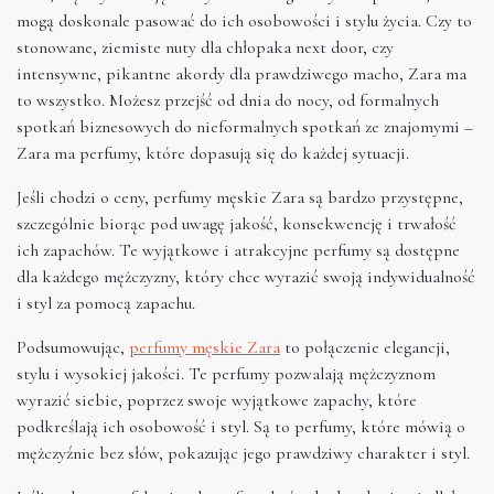
mogą doskonale pasować do ich osobowości i stylu życia. Czy to
stonowane, ziemiste nuty dla chłopaka next door, czy
intensywne, pikantne akordy dla prawdziwego macho, Zara ma
to wszystko. Możesz przejść od dnia do nocy, od formalnych
spotkań biznesowych do nieformalnych spotkań ze znajomymi –
Zara ma perfumy, które dopasują się do każdej sytuacji.
Jeśli chodzi o ceny, perfumy męskie Zara są bardzo przystępne,
szczególnie biorąc pod uwagę jakość, konsekwencję i trwałość
ich zapachów. Te wyjątkowe i atrakcyjne perfumy są dostępne
dla każdego mężczyzny, który chce wyrazić swoją indywidualność
i styl za pomocą zapachu.
Podsumowując,
perfumy męskie Zara
to połączenie elegancji,
stylu i wysokiej jakości. Te perfumy pozwalają mężczyznom
wyrazić siebie, poprzez swoje wyjątkowe zapachy, które
podkreślają ich osobowość i styl. Są to perfumy, które mówią o
mężczyźnie bez słów, pokazując jego prawdziwy charakter i styl.