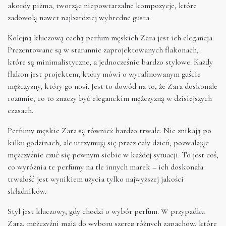
akordy piżma, tworząc niepowtarzalne kompozycje, które
zadowolą nawet najbardziej wybredne gusta.
Kolejną kluczową cechą perfum męskich Zara jest ich elegancja.
Prezentowane są w starannie zaprojektowanych flakonach,
które są minimalistyczne, a jednocześnie bardzo stylowe. Każdy
flakon jest projektem, który mówi o wyrafinowanym guście
mężczyzny, który go nosi. Jest to dowód na to, że Zara doskonale
rozumie, co to znaczy być eleganckim mężczyzną w dzisiejszych
czasach.
Perfumy męskie Zara są również bardzo trwałe. Nie znikają po
kilku godzinach, ale utrzymują się przez cały dzień, pozwalając
mężczyźnie czuć się pewnym siebie w każdej sytuacji. To jest coś,
co wyróżnia te perfumy na tle innych marek – ich doskonała
trwałość jest wynikiem użycia tylko najwyższej jakości
składników.
Styl jest kluczowy, gdy chodzi o wybór perfum. W przypadku
Zara, mężczyźni mają do wyboru szereg różnych zapachów, które