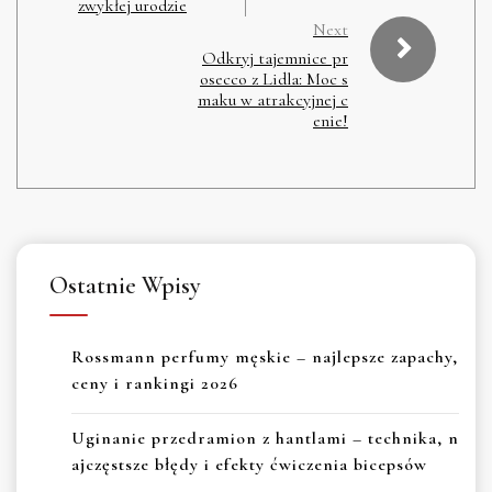
zwykłej urodzie
Next
Odkryj tajemnice pr
osecco z Lidla: Moc s
maku w atrakcyjnej c
enie!
Ostatnie Wpisy
Rossmann perfumy męskie – najlepsze zapachy,
ceny i rankingi 2026
Uginanie przedramion z hantlami – technika, n
ajczęstsze błędy i efekty ćwiczenia bicepsów