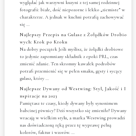
wyglądać jak warzywni kuzyni z tej samej rodzinnej
fotografii: białe, dość niepozorne i lekko „ziemiste” w
charakterze. A jednak w kuchni potrafią zachowywać
się …
Najlepszy Przepis na Gulasz z Żołądków Drobio
wych: Krok po Kroku
Na dobry początek Jeśli myślisz, że żołądki drobiowe
to jedynie zapomniany składnik z epoki PRL, czas
zmienić zdanie. Ten skromny kawałek podrobów
potrafi przemienić się w pełen smaku, gęsty i sycący
gulasz, który …
Najlepsze Dywany od Westwing: Styl, Jakość i I
nspiracje na 2023
Pamiętasz te czasy, kiedy dywany były synonimem
babcinej piwnicy? Dziś wszystko się zmieniło! Dywany
wracają w wielkim stylu, a marka Westwing prowadzi
nas doświadczoną ręką przez tę wyprawę pełną
kolorów, faktur i wzorów. …