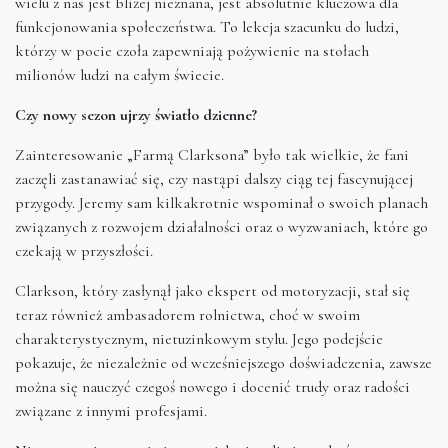
wielu z nas jest bliżej nieznana, jest absolutnie kluczowa dla
funkcjonowania społeczeństwa. To lekcja szacunku do ludzi,
którzy w pocie czoła zapewniają pożywienie na stołach
milionów ludzi na całym świecie.
Czy nowy sezon ujrzy światło dzienne?
Zainteresowanie „Farmą Clarksona” było tak wielkie, że fani
zaczęli zastanawiać się, czy nastąpi dalszy ciąg tej fascynującej
przygody. Jeremy sam kilkakrotnie wspominał o swoich planach
związanych z rozwojem działalności oraz o wyzwaniach, które go
czekają w przyszłości.
Clarkson, który zasłynął jako ekspert od motoryzacji, stał się
teraz również ambasadorem rolnictwa, choć w swoim
charakterystycznym, nietuzinkowym stylu. Jego podejście
pokazuje, że niezależnie od wcześniejszego doświadczenia, zawsze
można się nauczyć czegoś nowego i docenić trudy oraz radości
związane z innymi profesjami.