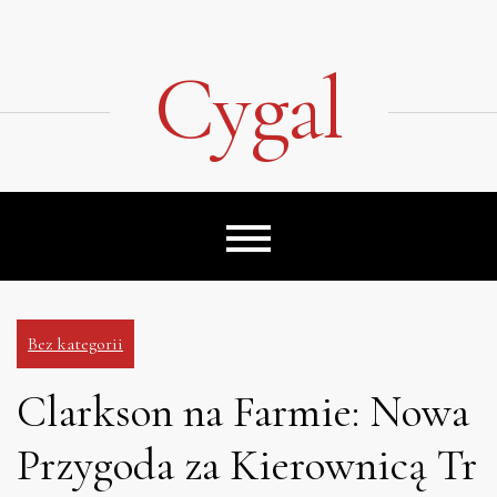
Skip
to
content
Cygal
Bez kategorii
Clarkson na Farmie: Nowa
Przygoda za Kierownicą Tr