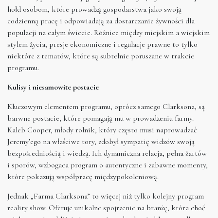
hołd osobom, które prowadzą gospodarstwa jako swoją
codzienną pracę i odpowiadają za dostarczanie żywności dla
populacji na całym świecie. Różnice między miejskim a wiejskim
stylem życia, presje ekonomiczne i regulacje prawne to tylko
niektóre z tematów, które są subtelnie poruszane w trakcie
programu.
Kulisy i niesamowite postacie
Kluczowym elementem programu, oprócz samego Clarksona, są
barwne postacie, które pomagają mu w prowadzeniu farmy.
Kaleb Cooper, młody rolnik, który często musi naprowadzać
Jeremy’ego na właściwe tory, zdobył sympatię widzów swoją
bezpośredniością i wiedzą. Ich dynamiczna relacja, pełna żartów
i sporów, wzbogaca program o autentyczne i zabawne momenty,
które pokazują współpracę międzypokoleniową.
Jednak „Farma Clarksona” to więcej niż tylko kolejny program
reality show. Oferuje unikalne spojrzenie na branżę, która choć