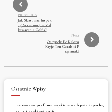
PREVIOUS
Jak Skasować Inspek
cję Serwisową w Vol
kswagenie Golf 4?
Next
Oscypek: Ile Kalorii
Kryje Ten Góralski P
rzysmak?
Ostatnie Wpisy
Rossmann perfumy męskie – najlepsze zapachy,
ceny i rankingi 2026