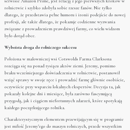
serwisie Amazon Prime, jest relacją z jego pierwszych kroków w
rolnictwie i szybko zdobyła sobie rzesze fanów. Nie tylko
dlatego, że przedstawia pełne humoru i ironii podejście do nowej
profesji, ale także dlatego, że pokazuje codzienne wyzwania
związane z prowadzeniem prawdziwej farmy, co wielu widzom
było dotąd obce.
Wyboista droga do rolniczego sukcesu
Położona w malowniczej wsi Cotswolds Farma Clarksona
rozciąga się na ponad tysiącu akrów ziemi. Jeremy, pomimo
braku wcześniejszego doświadczenia w rolnictwie, postanowił
wziąć sprawy w swoje ręce i prowadzić farmę głównie osobiście,
oczywiście przy wsparciu lokalnych ekspertów. Decyzja ta, jak
pokazały kolejne dni i miesiące, była zarówno fascynującą
przygodą, jak i ciągiem niefortunnych zdarzeń, które spotykają
każdego początkującego rolnika.
Charakterystycznym elementem przewijającym się w programie
jest miłość Jeremy’ego do maszyn rolniczych, przede wszystkim