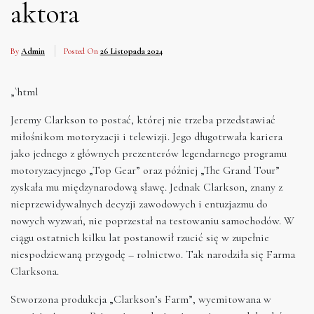
aktora
By
Admin
Posted On
26 Listopada 2024
„`html
Jeremy Clarkson to postać, której nie trzeba przedstawiać
miłośnikom motoryzacji i telewizji. Jego długotrwała kariera
jako jednego z głównych prezenterów legendarnego programu
motoryzacyjnego „Top Gear” oraz później „The Grand Tour”
zyskała mu międzynarodową sławę. Jednak Clarkson, znany z
nieprzewidywalnych decyzji zawodowych i entuzjazmu do
nowych wyzwań, nie poprzestał na testowaniu samochodów. W
ciągu ostatnich kilku lat postanowił rzucić się w zupełnie
niespodziewaną przygodę – rolnictwo. Tak narodziła się Farma
Clarksona.
Stworzona produkcja „Clarkson’s Farm”, wyemitowana w