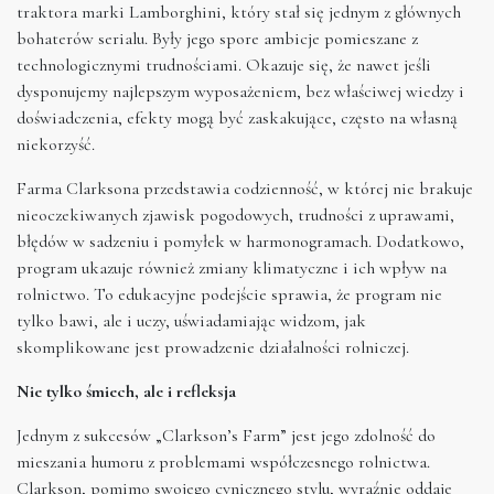
traktora marki Lamborghini, który stał się jednym z głównych
bohaterów serialu. Były jego spore ambicje pomieszane z
technologicznymi trudnościami. Okazuje się, że nawet jeśli
dysponujemy najlepszym wyposażeniem, bez właściwej wiedzy i
doświadczenia, efekty mogą być zaskakujące, często na własną
niekorzyść.
Farma Clarksona przedstawia codzienność, w której nie brakuje
nieoczekiwanych zjawisk pogodowych, trudności z uprawami,
błędów w sadzeniu i pomyłek w harmonogramach. Dodatkowo,
program ukazuje również zmiany klimatyczne i ich wpływ na
rolnictwo. To edukacyjne podejście sprawia, że program nie
tylko bawi, ale i uczy, uświadamiając widzom, jak
skomplikowane jest prowadzenie działalności rolniczej.
Nie tylko śmiech, ale i refleksja
Jednym z sukcesów „Clarkson’s Farm” jest jego zdolność do
mieszania humoru z problemami współczesnego rolnictwa.
Clarkson, pomimo swojego cynicznego stylu, wyraźnie oddaje