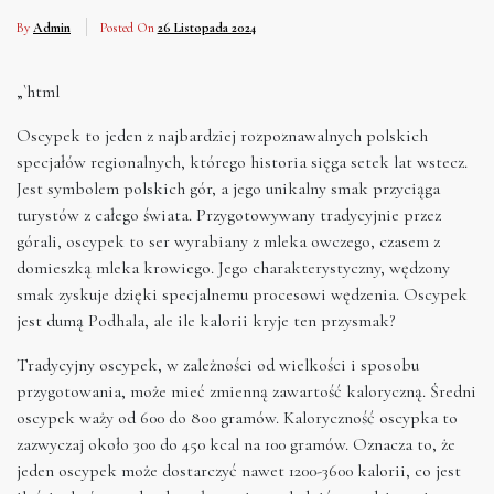
By
Admin
Posted On
26 Listopada 2024
„`html
Oscypek to jeden z najbardziej rozpoznawalnych polskich
specjałów regionalnych, którego historia sięga setek lat wstecz.
Jest symbolem polskich gór, a jego unikalny smak przyciąga
turystów z całego świata. Przygotowywany tradycyjnie przez
górali, oscypek to ser wyrabiany z mleka owczego, czasem z
domieszką mleka krowiego. Jego charakterystyczny, wędzony
smak zyskuje dzięki specjalnemu procesowi wędzenia. Oscypek
jest dumą Podhala, ale ile kalorii kryje ten przysmak?
Tradycyjny oscypek, w zależności od wielkości i sposobu
przygotowania, może mieć zmienną zawartość kaloryczną. Średni
oscypek waży od 600 do 800 gramów. Kaloryczność oscypka to
zazwyczaj około 300 do 450 kcal na 100 gramów. Oznacza to, że
jeden oscypek może dostarczyć nawet 1200-3600 kalorii, co jest