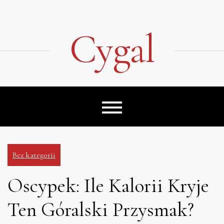
Skip
to
content
Cygal
Bez kategorii
Oscypek: Ile Kalorii Kryje
Ten Góralski Przysmak?