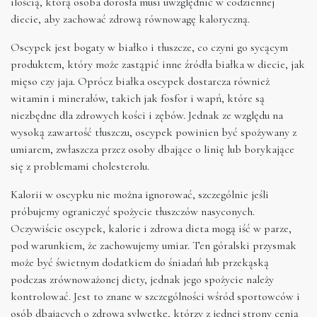
ilością, którą osoba dorosła musi uwzględnić w codziennej
diecie, aby zachować zdrową równowagę kaloryczną.
Oscypek jest bogaty w białko i tłuszcze, co czyni go sycącym
produktem, który może zastąpić inne źródła białka w diecie, jak
mięso czy jaja. Oprócz białka oscypek dostarcza również
witamin i minerałów, takich jak fosfor i wapń, które są
niezbędne dla zdrowych kości i zębów. Jednak ze względu na
wysoką zawartość tłuszczu, oscypek powinien być spożywany z
umiarem, zwłaszcza przez osoby dbające o linię lub borykające
się z problemami cholesterolu.
Kalorii w oscypku nie można ignorować, szczególnie jeśli
próbujemy ograniczyć spożycie tłuszczów nasyconych.
Oczywiście oscypek, kalorie i zdrowa dieta mogą iść w parze,
pod warunkiem, że zachowujemy umiar. Ten góralski przysmak
może być świetnym dodatkiem do śniadań lub przekąską
podczas zrównoważonej diety, jednak jego spożycie należy
kontrolować. Jest to znane w szczególności wśród sportowców i
osób dbających o zdrową sylwetkę, którzy z jednej strony cenią