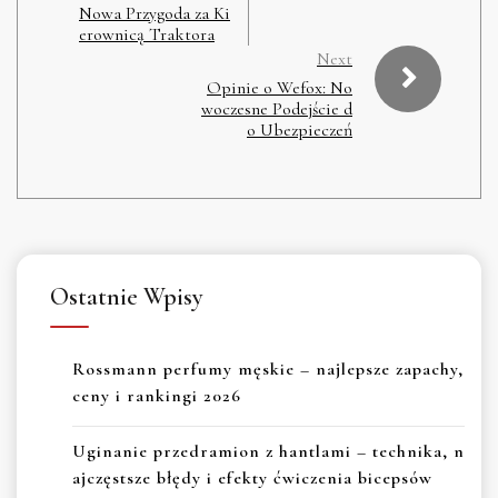
Nowa Przygoda za Ki
erownicą Traktora
Next
Opinie o Wefox: No
woczesne Podejście d
o Ubezpieczeń
Ostatnie Wpisy
Rossmann perfumy męskie – najlepsze zapachy,
ceny i rankingi 2026
Uginanie przedramion z hantlami – technika, n
ajczęstsze błędy i efekty ćwiczenia bicepsów