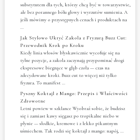
substytutem dla tych, którzy chcą być w towarzystwie,
ale bez porannego bólu głowy i wyrzutów sumienia. A
jeśli mówimy o przystępnych cenach i produktach na
…
Jak Stylowo Ukryć Zakola z Fryzurą Buzz Cut:
Przewodnik Krok po Kroku
Kiedy linia włosów błyskawicznie wycofuje się na
tylne pozycje, a zakola zaczynają przypominać drogi
ekspresowe biegnące w głąb czoła — czas na
zdecydowane kroki. Buzz cut to więcej niż tylko
fryzura. To manifest …
Pyszny Koktajl z Mango: Przepis i Właściwości
Zdrowotne
Letni powiew w szklance Wyobraź sobie, że budzisz
się i zamiast kawy sięgasz po tropikalne niebo w
płynie — słodkie, kremowe i z lekko pikantnym
uśmiechem. Tak rodzi się koktajl z mango: napój, …