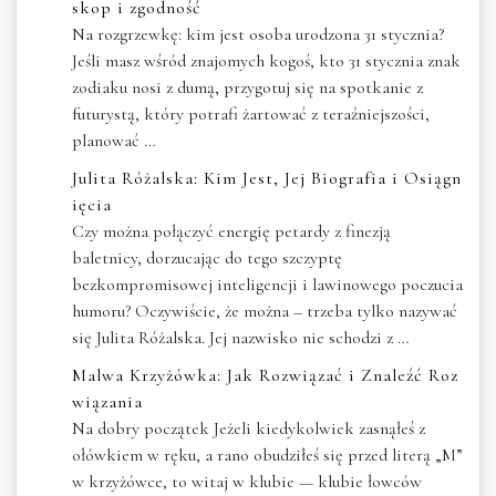
skop i zgodność
Na rozgrzewkę: kim jest osoba urodzona 31 stycznia?
Jeśli masz wśród znajomych kogoś, kto 31 stycznia znak
zodiaku nosi z dumą, przygotuj się na spotkanie z
futurystą, który potrafi żartować z teraźniejszości,
planować …
Julita Różalska: Kim Jest, Jej Biografia i Osiągn
ięcia
Czy można połączyć energię petardy z finezją
baletnicy, dorzucając do tego szczyptę
bezkompromisowej inteligencji i lawinowego poczucia
humoru? Oczywiście, że można – trzeba tylko nazywać
się Julita Różalska. Jej nazwisko nie schodzi z …
Malwa Krzyżówka: Jak Rozwiązać i Znaleźć Roz
wiązania
Na dobry początek Jeżeli kiedykolwiek zasnąłeś z
ołówkiem w ręku, a rano obudziłeś się przed literą „M”
w krzyżówce, to witaj w klubie — klubie łowców