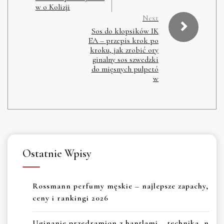
w o Kolizji
Next
Sos do klopsików IK
EA – przepis krok po
kroku, jak zrobić ory
ginalny sos szwedzki
do mięsnych pulpetó
w
Ostatnie Wpisy
Rossmann perfumy męskie – najlepsze zapachy,
ceny i rankingi 2026
Uginanie przedramion z hantlami – technika, n