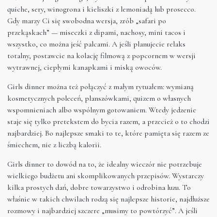
quiche, sery, winogrona i kieliszki z lemoniadą lub prosecco.
Gdy marzy Ci się swobodna wersja, zrób „safari po
przekąskach” — miseczki z dipami, nachosy, mini tacos i
wszystko, co można jeść palcami. A jeśli planujecie relaks
totalny, postawcie na kolację filmową z popcornem w wersji
wytrawnej, ciepłymi kanapkami i miską owoców.
Girls dinner można też połączyć z małym rytuałem: wymianą
kosmetycznych poleceń, planszówkami, quizem o własnych
wspomnieniach albo wspólnym gotowaniem. Wtedy jedzenie
staje się tylko pretekstem do bycia razem, a przecież o to chodzi
najbardziej. Bo najlepsze smaki to te, które pamięta się razem ze
śmiechem, nie z liczbą kalorii.
Girls dinner to dowód na to, że idealny wieczór nie potrzebuje
wielkiego budżetu ani skomplikowanych przepisów. Wystarczy
kilka prostych dań, dobre towarzystwo i odrobina luzu. To
właśnie w takich chwilach rodzą się najlepsze historie, najdłuższe
rozmowy i najbardziej szczere „musimy to powtórzyć”. A jeśli