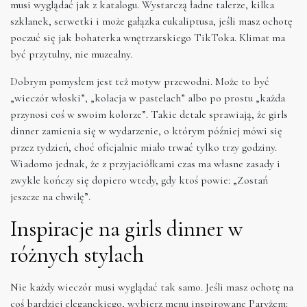
musi wyglądać jak z katalogu. Wystarczą ładne talerze, kilka
szklanek, serwetki i może gałązka eukaliptusa, jeśli masz ochotę
poczuć się jak bohaterka wnętrzarskiego TikToka. Klimat ma
być przytulny, nie muzealny.
Dobrym pomysłem jest też motyw przewodni. Może to być
„wieczór włoski”, „kolacja w pastelach” albo po prostu „każda
przynosi coś w swoim kolorze”. Takie detale sprawiają, że girls
dinner zamienia się w wydarzenie, o którym później mówi się
przez tydzień, choć oficjalnie miało trwać tylko trzy godziny.
Wiadomo jednak, że z przyjaciółkami czas ma własne zasady i
zwykle kończy się dopiero wtedy, gdy ktoś powie: „Zostań
jeszcze na chwilę”.
Inspiracje na girls dinner w
różnych stylach
Nie każdy wieczór musi wyglądać tak samo. Jeśli masz ochotę na
coś bardziej eleganckiego, wybierz menu inspirowane Paryżem: