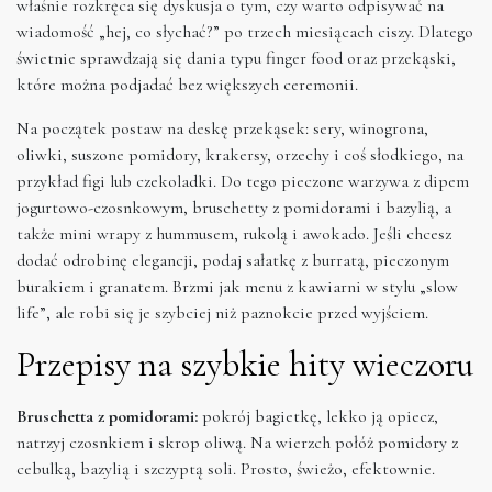
właśnie rozkręca się dyskusja o tym, czy warto odpisywać na
wiadomość „hej, co słychać?” po trzech miesiącach ciszy. Dlatego
świetnie sprawdzają się dania typu finger food oraz przekąski,
które można podjadać bez większych ceremonii.
Na początek postaw na deskę przekąsek: sery, winogrona,
oliwki, suszone pomidory, krakersy, orzechy i coś słodkiego, na
przykład figi lub czekoladki. Do tego pieczone warzywa z dipem
jogurtowo-czosnkowym, bruschetty z pomidorami i bazylią, a
także mini wrapy z hummusem, rukolą i awokado. Jeśli chcesz
dodać odrobinę elegancji, podaj sałatkę z burratą, pieczonym
burakiem i granatem. Brzmi jak menu z kawiarni w stylu „slow
life”, ale robi się je szybciej niż paznokcie przed wyjściem.
Przepisy na szybkie hity wieczoru
Bruschetta z pomidorami:
pokrój bagietkę, lekko ją opiecz,
natrzyj czosnkiem i skrop oliwą. Na wierzch połóż pomidory z
cebulką, bazylią i szczyptą soli. Prosto, świeżo, efektownie.