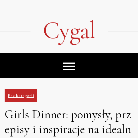
Skip
to
content
Cygal
Bez kategorii
Girls Dinner: pomysły, prz
episy i inspiracje na idealn