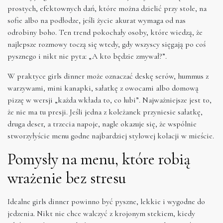
prostych, efektownych dań, które można dzielić przy stole, na
sofie albo na podłodze, jeśli życie akurat wymaga od nas
odrobiny boho. Ten trend pokochały osoby, które wiedzą, że
najlepsze rozmowy toczą się wtedy, gdy wszyscy sięgają po coś
pysznego i nikt nie pyta: „A kto będzie zmywał?”.
W praktyce girls dinner może oznaczać deskę serów, hummus z
warzywami, mini kanapki, sałatkę z owocami albo domową
pizzę w wersji „każda wkłada to, co lubi”. Najważniejsze jest to,
że nie ma tu presji. Jeśli jedna z koleżanek przyniesie sałatkę,
druga deser, a trzecia napoje, nagle okazuje się, że wspólnie
stworzyłyście menu godne najbardziej stylowej kolacji w mieście.
Pomysły na menu, które robią
wrażenie bez stresu
Idealne girls dinner powinno być pyszne, lekkie i wygodne do
jedzenia. Nikt nie chce walczyć z krojonym stekiem, kiedy