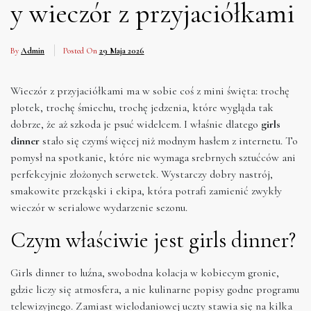
y wieczór z przyjaciółkami
By
Admin
Posted On
29 Maja 2026
Wieczór z przyjaciółkami ma w sobie coś z mini święta: trochę
plotek, trochę śmiechu, trochę jedzenia, które wygląda tak
dobrze, że aż szkoda je psuć widelcem. I właśnie dlatego
girls
dinner
stało się czymś więcej niż modnym hasłem z internetu. To
pomysł na spotkanie, które nie wymaga srebrnych sztućców ani
perfekcyjnie złożonych serwetek. Wystarczy dobry nastrój,
smakowite przekąski i ekipa, która potrafi zamienić zwykły
wieczór w serialowe wydarzenie sezonu.
Czym właściwie jest girls dinner?
Girls dinner to luźna, swobodna kolacja w kobiecym gronie,
gdzie liczy się atmosfera, a nie kulinarne popisy godne programu
telewizyjnego. Zamiast wielodaniowej uczty stawia się na kilka