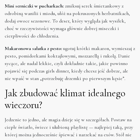
Mini serniczki w pucharkach:
zmiksuj serek śmietankowy z
odrobiną wanilii i miodu, ułóż na pokruszonych herbatnikach,
dodaj owoce sezonowe. To deser, który wygląda jak wysiłek,
choć w rzeczywistości wymaga głównie dobrej miseczki i
cierpliwości do chłodzenia.
Makaronowa sałatka z pesto:
ugotuj krótki makaron, wymieszaj z
pesto, pomidorkami koktajlowymi, mozzarellą i rukolą. Danie
sycące, ale nadal lekkie, czyli dokładnie takie, jakie powinno
pojawić się podczas girls dinner, kiedy chcesz jeść dobrze, ale
nie wpaść w stan „potrzebuję drzemki po pierwszym kęsie”.
Jak zbudować klimat idealnego
wieczoru?
Jedzenie to jedno, ale magia dzieje się w szczegółach. Postaw na
ciepłe światło, świece i ulubioną playlistę — najlepiej taką, przy
której można jednocześnie śpiewać i narzekać na exów. Stół nie