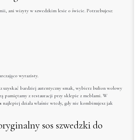
i, ani wizyty w szwedzkim lesie o świcie. Potrzebujesz:
arczająco wyrazisty.
cesz uzyskać bardziej autentyczny smak, wybierz bulion wołowy
órą pamiętamy z restauracji przy sklepie z meblami. W
s
najlepiej działa właśnie wtedy, gdy nie kombinujesz jak
oryginalny sos szwedzki do