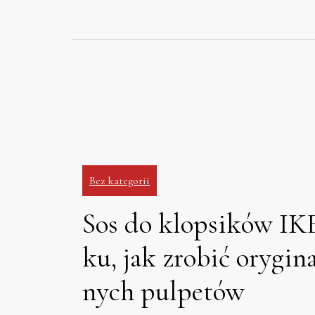
Skip
to
content
Bez kategorii
Sos do klopsików IK
ku, jak zrobić orygin
nych pulpetów