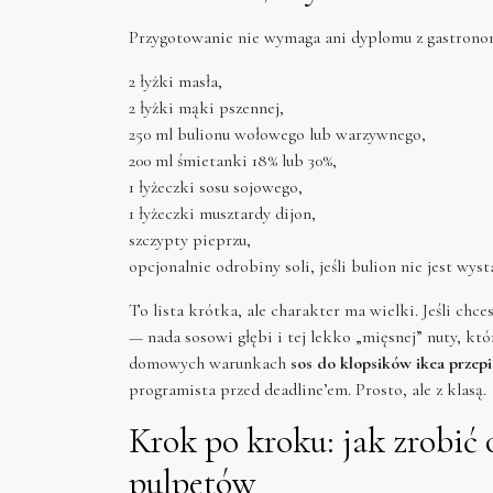
Przygotowanie nie wymaga ani dyplomu z gastronomi
2 łyżki masła,
2 łyżki mąki pszennej,
250 ml bulionu wołowego lub warzywnego,
200 ml śmietanki 18% lub 30%,
1 łyżeczki sosu sojowego,
1 łyżeczki musztardy dijon,
szczypty pieprzu,
opcjonalnie odrobiny soli, jeśli bulion nie jest wyst
To lista krótka, ale charakter ma wielki. Jeśli ch
— nada sosowi głębi i tej lekko „mięsnej” nuty, kt
domowych warunkach
sos do klopsików ikea przepi
programista przed deadline’em. Prosto, ale z klasą.
Krok po kroku: jak zrobić 
pulpetów