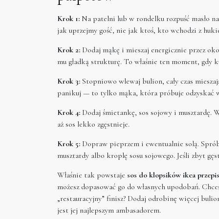
Krok 1:
Na patelni lub w rondelku rozpuść masło n
jak uprzejmy gość, nie jak ktoś, kto wchodzi z huki
Krok 2:
Dodaj mąkę i mieszaj energicznie przez okoł
mu gładką strukturę. To właśnie ten moment, gdy k
Krok 3:
Stopniowo wlewaj bulion, cały czas mieszając
panikuj — to tylko mąka, która próbuje odzyskać 
Krok 4:
Dodaj śmietankę, sos sojowy i musztardę. W
aż sos lekko zgęstnieje.
Krok 5:
Dopraw pieprzem i ewentualnie solą. Spróbuj
musztardy albo kroplę sosu sojowego. Jeśli zbyt gęs
Właśnie tak powstaje
sos do klopsików ikea przepi
możesz dopasować go do własnych upodobań. Chcesz
„restauracyjny” finisz? Dodaj odrobinę więcej buli
jest jej najlepszym ambasadorem.