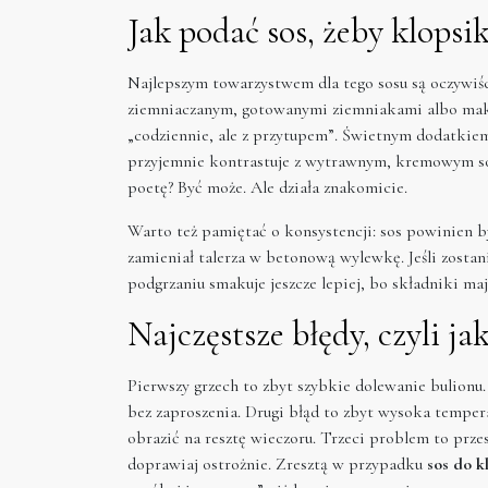
Jak podać sos, żeby klopsi
Najlepszym towarzystwem dla tego sosu są oczywiśc
ziemniaczanym, gotowanymi ziemniakami albo makar
„codziennie, ale z przytupem”. Świetnym dodatkie
przyjemnie kontrastuje z wytrawnym, kremowym so
poetę? Być może. Ale działa znakomicie.
Warto też pamiętać o konsystencji: sos powinien być 
zamieniał talerza w betonową wylewkę. Jeśli zostan
podgrzaniu smakuje jeszcze lepiej, bo składniki maj
Najczęstsze błędy, czyli ja
Pierwszy grzech to zbyt szybkie dolewanie bulionu.
bez zaproszenia. Drugi błąd to zbyt wysoka temper
obrazić na resztę wieczoru. Trzeci problem to przesa
doprawiaj ostrożnie. Zresztą w przypadku
sos do k