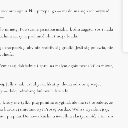
a średnim ogniu. Nie przypal go — masło ma się zachowywać
em.
o minutę. Powstanie jasna zasmażka, która zagęści sos i nada
uchnia zaczyna pachnieć obietnicą obiadu.
 trzepaczką, aby nie zrobiły się grudki. Jeśli się pojawią, nie
wolność.
ymieszaj dokładnie i gotuj na małym ogniu przez kilka minut,
. Jeśli smak jest zbyt delikatny, dodaj odrobinę więcej
ty — dolej odrobinę bulionu lub wody.
s
, który nie tylko przypomina oryginał, ale ma też tę zaletę, że
 bardziej śmietanowy? Proszę bardzo. Wolisz wyraźniejszy,
onu i pieprzu. Domowa kuchnia uwielbia elastyczność, a ten sos