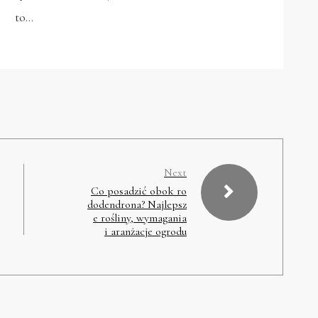
to…
Next
Co posadzić obok ro
dodendrona? Najlepsz
e rośliny, wymagania
i aranżacje ogrodu