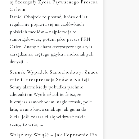
aj Szczegóły Życia Prywatnego Prezesa
Orlenu
Daniel Obajtek to postać, która od lat
regularnie pojawia się na czołówkach
polskich mediów – najpierw jako
samorządowiec, potem jako prezes PKN
Orlen. Znany z charakterystycznego stylu
zarządzania, ciętego języka i niebanalnych
decyzji …
Sennik Wypadek Samochodowy: Znacz
enie i Interpretacja Snów o Kolizji
Senny alarm: kiedy pobudka pachnie
zderzakiem Wyobraź sobie: śnisz, że
kierujesz samochodem, nagle trzask, pole
lata, a rano kawa smakuje jak guma do
żucia. Jeśli zdarza ci się widywać takie
sceny, to witaj …
Wziąć czy Wziąść – Jak Poprawnie Pis