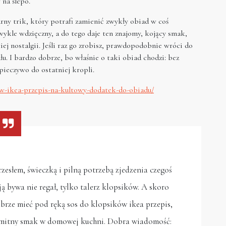
 na ślepo.
ny trik, który potrafi zamienić zwykły obiad w coś
zwykle wdzięczny, a do tego daje ten znajomy, kojący smak,
ej nostalgii. Jeśli raz go zrobisz, prawdopodobnie wróci do
łu. I bardzo dobrze, bo właśnie o taki obiad chodzi: bez
 pieczywo do ostatniej kropli.
ow-ikea-przepis-na-kultowy-dodatek-do-obiadu/
zesłem, świeczką i pilną potrzebą zjedzenia czegoś
cją bywa nie regał, tylko talerz klopsików. A skoro
brze mieć pod ręką sos do klopsików ikea przepis,
amitny smak w domowej kuchni. Dobra wiadomość: