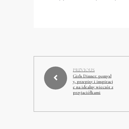
PREVIOUS
Girls Dinner: pomysł
y, przepisy i inspiracj
e na idealny wieczór z
przyjaciółkami