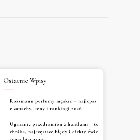
Ostatnie Wpisy
Rossmann perfumy męskie – najlepsz
e zapachy, ceny i rankingi 2026
Uginanie przedramion z hantlami – te
chnika, najczęstsze błędy i efekty ćwic
zenia bicepsów