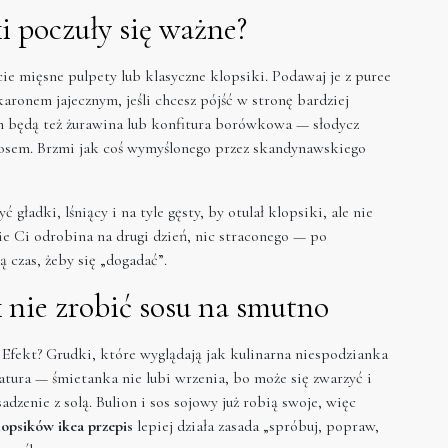
ki poczuły się ważne?
ie mięsne pulpety lub klasyczne klopsiki. Podawaj je z puree
onem jajecznym, jeśli chcesz pójść w stronę bardziej
m będą też żurawina lub konfitura borówkowa — słodycz
sem. Brzmi jak coś wymyślonego przez skandynawskiego
gładki, lśniący i na tyle gęsty, by otulał klopsiki, ale nie
ie Ci odrobina na drugi dzień, nic straconego — po
ą czas, żeby się „dogadać”.
k nie zrobić sosu na smutno
 Efekt? Grudki, które wyglądają jak kulinarna niespodzianka
atura — śmietanka nie lubi wrzenia, bo może się zwarzyć i
dzenie z solą. Bulion i sos sojowy już robią swoje, więc
lopsików ikea przepis
lepiej działa zasada „spróbuj, popraw,