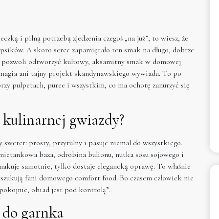
czką i pilną potrzebą zjedzenia czegoś „na już”, to wiesz, że
lopsików. A skoro serce zapamiętało ten smak na długo, dobrze
y pozwoli odtworzyć kultowy, aksamitny smak w domowej
 magia ani tajny projekt skandynawskiego wywiadu. To po
rzy pulpetach, puree i wszystkim, co ma ochotę zanurzyć się
 kulinarnej gwiazdy?
 sweter: prosty, przytulny i pasuje niemal do wszystkiego.
mietankowa baza, odrobina bulionu, nutka sosu sojowego i
akuje samotnie, tylko dostaje elegancką oprawę. To właśnie
szukują fani domowego comfort food. Bo czasem człowiek nie
pokojnie, obiad jest pod kontrolą”.
ć do garnka