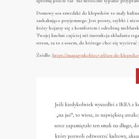
spróbuj jeszcze raz” niż heroiczne sypanie przypraw
Domowy sos szwedzki do klopsików to mały kulinar
zaskakująco przyjemnego. Jest prosty, szybki i nie
który kojarzy się z komfortem i odrobiną meblarski
Twojej kuchni częściej niż instrukcja składania rega
stresu, za to z sosem, do którego chce się wycierać
Źródło:
https://magazynkobiecy.pl/sos-do-klopsik
Jeśli kiedykolwiek wyszedłeś z IKEA z kr
„na już”, to wiesz, że największą atrak
serce zapamiętało ten smak na długo, do
który pozwoli odtworzyć kultowy, aks