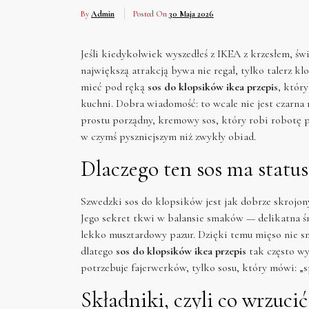
By
Admin
Posted On
30 Maja 2026
Jeśli kiedykolwiek wyszedłeś z IKEA z krzesłem, świe
największą atrakcją bywa nie regał, tylko talerz k
mieć pod ręką
sos do klopsików ikea przepis
, któr
kuchni. Dobra wiadomość: to wcale nie jest czarna
prostu porządny, kremowy sos, który robi robotę p
w czymś pyszniejszym niż zwykły obiad.
Dlaczego ten sos ma status
Szwedzki sos do klopsików jest jak dobrze skrojony
Jego sekret tkwi w balansie smaków — delikatna ś
lekko musztardowy pazur. Dzięki temu mięso nie sm
dlatego
sos do klopsików ikea przepis
tak często wy
potrzebuje fajerwerków, tylko sosu, który mówi: „s
Składniki, czyli co wrzuci