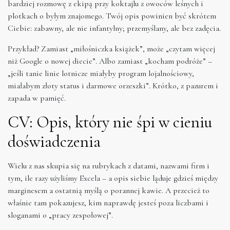
bardziej rozmowę z ekipą przy koktajlu z owoców leśnych i
plotkach o byłym znajomego. Twój opis powinien być skrótem
Ciebie: zabawny, ale nie infantylny; przemyślany, ale bez zadęcia.
Przykład? Zamiast „miłośniczka książek”, może „czytam więcej
niż Google o nowej diecie”. Albo zamiast „kocham podróże” –
„jeśli tanie linie lotnicze miałyby program lojalnościowy,
miałabym złoty status i darmowe orzeszki”. Krótko, z pazurem i
zapada w pamięć.
CV: Opis, który nie śpi w cieniu
doświadczenia
Wielu z nas skupia się na rubrykach z datami, nazwami firm i
tym, ile razy użyliśmy Excela – a opis siebie ląduje gdzieś między
marginesem a ostatnią myślą o porannej kawie. A przecież to
właśnie tam pokazujesz, kim naprawdę jesteś poza liczbami i
sloganami o „pracy zespołowej”.