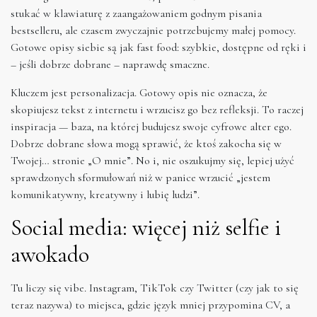
stukać w klawiaturę z zaangażowaniem godnym pisania
bestselleru, ale czasem zwyczajnie potrzebujemy małej pomocy.
Gotowe opisy siebie są jak fast food: szybkie, dostępne od ręki i
– jeśli dobrze dobrane – naprawdę smaczne.
Kluczem jest personalizacja. Gotowy opis nie oznacza, że
skopiujesz tekst z internetu i wrzucisz go bez refleksji. To raczej
inspiracja — baza, na której budujesz swoje cyfrowe alter ego.
Dobrze dobrane słowa mogą sprawić, że ktoś zakocha się w
Twojej… stronie „O mnie”. No i, nie oszukujmy się, lepiej użyć
sprawdzonych sformułowań niż w panice wrzucić „jestem
komunikatywny, kreatywny i lubię ludzi”.
Social media: więcej niż selfie i
awokado
Tu liczy się vibe. Instagram, TikTok czy Twitter (czy jak to się
teraz nazywa) to miejsca, gdzie język mniej przypomina CV, a