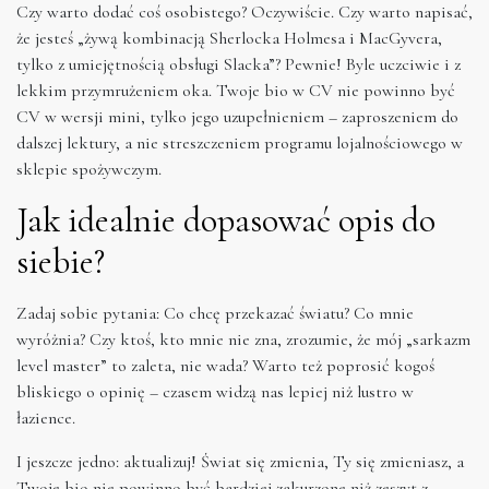
Czy warto dodać coś osobistego? Oczywiście. Czy warto napisać,
że jesteś „żywą kombinacją Sherlocka Holmesa i MacGyvera,
tylko z umiejętnością obsługi Slacka”? Pewnie! Byle uczciwie i z
lekkim przymrużeniem oka. Twoje bio w CV nie powinno być
CV w wersji mini, tylko jego uzupełnieniem – zaproszeniem do
dalszej lektury, a nie streszczeniem programu lojalnościowego w
sklepie spożywczym.
Jak idealnie dopasować opis do
siebie?
Zadaj sobie pytania: Co chcę przekazać światu? Co mnie
wyróżnia? Czy ktoś, kto mnie nie zna, zrozumie, że mój „sarkazm
level master” to zaleta, nie wada? Warto też poprosić kogoś
bliskiego o opinię – czasem widzą nas lepiej niż lustro w
łazience.
I jeszcze jedno: aktualizuj! Świat się zmienia, Ty się zmieniasz, a
Twoje bio nie powinno być bardziej zakurzone niż zeszyt z