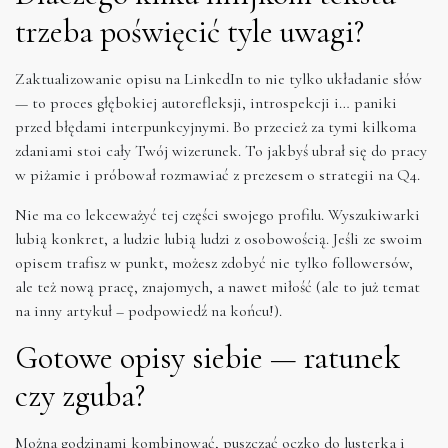
trzeba poświęcić tyle uwagi?
Zaktualizowanie opisu na LinkedIn to nie tylko układanie słów
— to proces głębokiej autorefleksji, introspekcji i… paniki
przed błędami interpunkcyjnymi. Bo przecież za tymi kilkoma
zdaniami stoi cały Twój wizerunek. To jakbyś ubrał się do pracy
w piżamie i próbował rozmawiać z prezesem o strategii na Q4.
Nie ma co lekceważyć tej części swojego profilu. Wyszukiwarki
lubią konkret, a ludzie lubią ludzi z osobowością. Jeśli ze swoim
opisem trafisz w punkt, możesz zdobyć nie tylko followersów,
ale też nową pracę, znajomych, a nawet miłość (ale to już temat
na inny artykuł – podpowiedź na końcu!).
Gotowe opisy siebie — ratunek
czy zguba?
Można godzinami kombinować, puszczać oczko do lusterka i