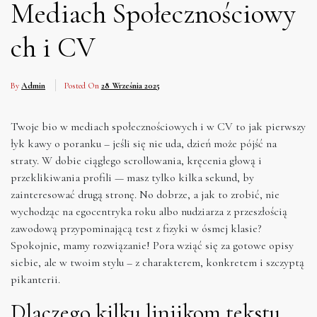
Mediach Społecznościowy
ch i CV
By
Admin
Posted On
28 Września 2025
Twoje bio w mediach społecznościowych i w CV to jak pierwszy
łyk kawy o poranku – jeśli się nie uda, dzień może pójść na
straty. W dobie ciągłego scrollowania, kręcenia głową i
przeklikiwania profili — masz tylko kilka sekund, by
zainteresować drugą stronę. No dobrze, a jak to zrobić, nie
wychodząc na egocentryka roku albo nudziarza z przeszłością
zawodową przypominającą test z fizyki w ósmej klasie?
Spokojnie, mamy rozwiązanie! Pora wziąć się za gotowe opisy
siebie, ale w twoim stylu – z charakterem, konkretem i szczyptą
pikanterii.
Dlaczego kilku linijkom tekstu