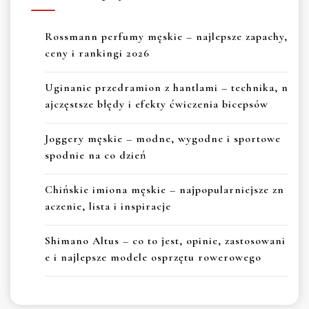
Rossmann perfumy męskie – najlepsze zapachy,
ceny i rankingi 2026
Uginanie przedramion z hantlami – technika, n
ajczęstsze błędy i efekty ćwiczenia bicepsów
Joggery męskie – modne, wygodne i sportowe
spodnie na co dzień
Chińskie imiona męskie – najpopularniejsze zn
aczenie, lista i inspiracje
Shimano Altus – co to jest, opinie, zastosowani
e i najlepsze modele osprzętu rowerowego