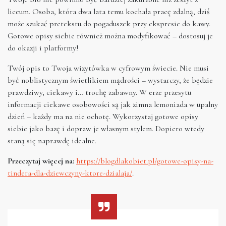
liceum. Osoba, która dwa lata temu kochała pracę zdalną, dziś
może szukać pretekstu do pogaduszek przy ekspresie do kawy.
Gotowe opisy siebie również można modyfikować – dostosuj je
do okazji i platformy!
Twój opis to Twoja wizytówka w cyfrowym świecie. Nie musi
być noblistycznym świetlikiem mądrości – wystarczy, że będzie
prawdziwy, ciekawy i… trochę zabawny. W erze przesytu
informacji ciekawe osobowości są jak zimna lemoniada w upalny
dzień – każdy ma na nie ochotę. Wykorzystaj gotowe opisy
siebie jako bazę i dopraw je własnym stylem. Dopiero wtedy
staną się naprawdę idealne.
Przeczytaj więcej na:
https://blogdlakobiet.pl/gotowe-opisy-na-
tindera-dla-dziewczyny-ktore-dzialaja/
.