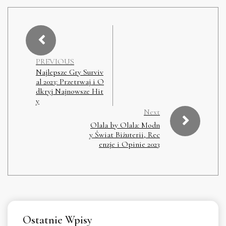
PREVIOUS
Najlepsze Gry Surviv
al 2023: Przetrwaj i O
dkryj Najnowsze Hit
y
Next
Olala by Olala: Modn
y Świat Biżuterii, Rec
enzje i Opinie 2023
Ostatnie Wpisy