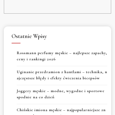
Ostatnie Wpisy
Rossmann perfumy męskie – najlepsze zapachy,
ceny i rankingi 2026
Uginanie przedramion z hantlami – technika, n
ajczęstsze błędy i efekty ćwiczenia bicepsów
Joggery męskie – modne, wygodne i sportowe
spodnie na co dzień
Chińskie imiona męskie – najpopularniejsze zn