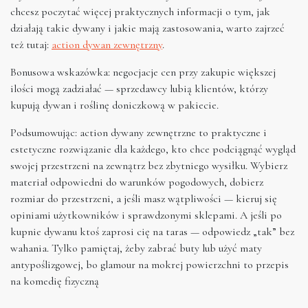
chcesz poczytać więcej praktycznych informacji o tym, jak
działają takie dywany i jakie mają zastosowania, warto zajrzeć
też tutaj:
action dywan zewnętrzny
.
Bonusowa wskazówka: negocjacje cen przy zakupie większej
ilości mogą zadziałać — sprzedawcy lubią klientów, którzy
kupują dywan i roślinę doniczkową w pakiecie.
Podsumowując: action dywany zewnętrzne to praktyczne i
estetyczne rozwiązanie dla każdego, kto chce podciągnąć wygląd
swojej przestrzeni na zewnątrz bez zbytniego wysiłku. Wybierz
materiał odpowiedni do warunków pogodowych, dobierz
rozmiar do przestrzeni, a jeśli masz wątpliwości — kieruj się
opiniami użytkowników i sprawdzonymi sklepami. A jeśli po
kupnie dywanu ktoś zaprosi cię na taras — odpowiedz „tak” bez
wahania. Tylko pamiętaj, żeby zabrać buty lub użyć maty
antypoślizgowej, bo glamour na mokrej powierzchni to przepis
na komedię fizyczną