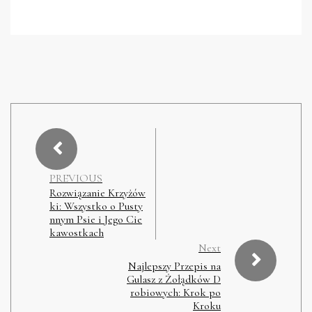
PREVIOUS
Rozwiązanie Krzyżów
ki: Wszystko o Pusty
nnym Psie i Jego Cie
kawostkach
Next
Najlepszy Przepis na
Gulasz z Żołądków D
robiowych: Krok po
Kroku