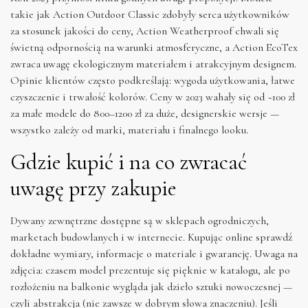
takie jak Action Outdoor Classic zdobyły serca użytkowników
za stosunek jakości do ceny, Action Weatherproof chwali się
świetną odpornością na warunki atmosferyczne, a Action EcoTex
zwraca uwagę ekologicznym materiałem i atrakcyjnym designem.
Opinie klientów często podkreślają: wygoda użytkowania, łatwe
czyszczenie i trwałość kolorów. Ceny w 2023 wahały się od ~100 zł
za małe modele do 800–1200 zł za duże, designerskie wersje —
wszystko zależy od marki, materiału i finalnego looku.
Gdzie kupić i na co zwracać
uwagę przy zakupie
Dywany zewnętrzne dostępne są w sklepach ogrodniczych,
marketach budowlanych i w internecie. Kupując online sprawdź
dokładne wymiary, informacje o materiale i gwarancję. Uwaga na
zdjęcia: czasem model prezentuje się pięknie w katalogu, ale po
rozłożeniu na balkonie wygląda jak dzieło sztuki nowoczesnej —
czyli abstrakcja (nie zawsze w dobrym słowa znaczeniu). Jeśli