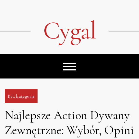
Skip
to
content
Cygal
Bez kategorii
Najlepsze Action Dywany
Zewnętrzne: Wybór, Opini