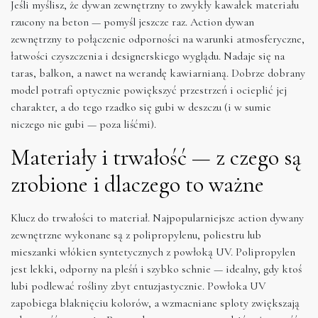
Jeśli myślisz, że dywan zewnętrzny to zwykły kawałek materiału
rzucony na beton — pomyśl jeszcze raz. Action dywan
zewnętrzny to połączenie odporności na warunki atmosferyczne,
łatwości czyszczenia i designerskiego wyglądu. Nadaje się na
taras, balkon, a nawet na werandę kawiarnianą. Dobrze dobrany
model potrafi optycznie powiększyć przestrzeń i ocieplić jej
charakter, a do tego rzadko się gubi w deszczu (i w sumie
niczego nie gubi — poza liśćmi).
Materiały i trwałość — z czego są
zrobione i dlaczego to ważne
Klucz do trwałości to materiał. Najpopularniejsze action dywany
zewnętrzne wykonane są z polipropylenu, poliestru lub
mieszanki włókien syntetycznych z powłoką UV. Polipropylen
jest lekki, odporny na pleśń i szybko schnie — idealny, gdy ktoś
lubi podlewać rośliny zbyt entuzjastycznie. Powłoka UV
zapobiega blaknięciu kolorów, a wzmacniane sploty zwiększają