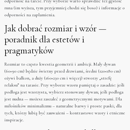
odporność na tarcie. Przy wyborze warto sprawdzić też gęstość
runa (im wyższa, tym przyjemniej chodzi się boso) i informacje o
odporności na zaplamienia.
Jak dobrać rozmiar i wzór —
poradnik dla estetów i
pragmatyków
Rozmiar to często kwestia geometrii i ambicji. Mały dywan
(60×90 cm) będzie świetny przed drzwiami, średni (120×180 cm)
ożywi balkon, a duży (160×230 cm i więcej) stworzy „strefę
relaksu” na tarasie. Przy wyborze wzoru pamiętaj o zasadzie: jeśli
podłoga jest wzorzysta, wybierz stonowany dywan; jeśli podłoga
jest nudna — możesz zaszaleć z geometrycznymi motywami. Dla
miłośników minimalizmu – naturalne barwy i proste paski; dla
tych, którzy lubią być zauważeni – kontrastowe wzory i etniczne
inspiracje.