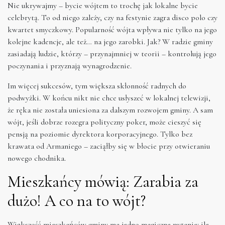
Nie ukrywajmy – bycie wójtem to trochę jak lokalne bycie
celebrytą. To od niego zależy, czy na festynie zagra disco polo czy
kwartet smyczkowy. Popularność wójta wpływa nie tylko na jego
kolejne kadencje, ale też… na jego zarobki. Jak? W radzie gminy
zasiadają ludzie, którzy – przynajmniej w teorii – kontrolują jego
poczynania i przyznają wynagrodzenie.
Im więcej sukcesów, tym większa skłonność radnych do
podwyżki. W końcu nikt nie chce usłyszeć w lokalnej telewizji,
że ręka nie została uniesiona za dalszym rozwojem gminy. A sam
wójt, jeśli dobrze rozegra polityczny poker, może cieszyć się
pensją na poziomie dyrektora korporacyjnego. Tylko bez
krawata od Armaniego – zaciąłby się w błocie przy otwieraniu
nowego chodnika.
Mieszkańcy mówią: Zarabia za
dużo! A co na to wójt?
Większość mieszkańców gminy ma jedno magiczne pytanie: ile