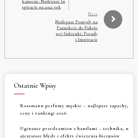
kanocne: Najlepsze In
spiracje na 2024 rok
Next
Najlepsze Pomysły na
Paznokcie do Fuksjo
wej Sukienki: Porady
i Inspiracje
Ostatnie Wpisy
Rossmann perfumy męskie – najlepsze zapachy,
ceny i rankingi 2026
Uginanie przedramion z hantlami – technika, n
ajczęstsze błędy i efekty ćwiczenia bicepsów