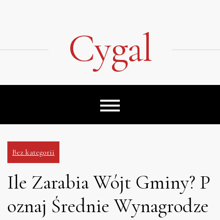
Skip
to
content
Cygal
Bez kategorii
Ile Zarabia Wójt Gminy? P
oznaj Średnie Wynagrodze