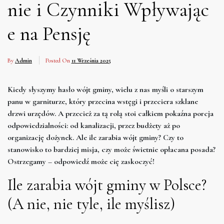
nie i Czynniki Wpływając
e na Pensję
By
Admin
Posted On
11 Września 2025
Kiedy słyszymy hasło wójt gminy, wielu z nas myśli o starszym
panu w garniturze, który przecina wstęgi i przeciera szklane
drzwi urzędów. A przecież za tą rolą stoi całkiem pokaźna porcja
odpowiedzialności: od kanalizacji, przez budżety aż po
organizację dożynek. Ale ile zarabia wójt gminy? Czy to
stanowisko to bardziej misja, czy może świetnie opłacana posada?
Ostrzegamy – odpowiedź może cię zaskoczyć!
Ile zarabia wójt gminy w Polsce?
(A nie, nie tyle, ile myślisz)