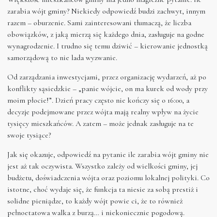
zarabia wójt gminy? Niekiedy odpowiedź budzi zachwyt, innym
razem – oburzenie. Sami zainteresowani tłumaczą, że liczba
obowiązków, z jaką mierzą się każdego dnia, zasługuje na godne
wynagrodzenie. I trudno się temu dziwić – kierowanie jednostką
samorządową to nie lada wyzwanie.
Od zarządzania inwestycjami, przez organizację wydarzeń, aż po
konflikty sąsiedzkie – „panie wójcie, on ma kurek od wody przy
moim płocie!”. Dzień pracy często nie kończy się o 16:00, a
decyzje podejmowane przez wójta mają realny wpływ na życie
tysięcy mieszkańców. A zatem – może jednak zasługuje na te
swoje tysiące?
Jak się okazuje, odpowiedź na pytanie ile zarabia wójt gminy nie
jest aż tak oczywista. Wszystko zależy od wielkości gminy, jej
budżetu, doświadczenia wójta oraz poziomu lokalnej polityki. Co
istotne, choć wydaje się, że funkcja ta niesie za sobą prestiż i
solidne pieniądze, to każdy wójt powie ci, że to również
pełnoetatowa walka z burzą… i niekoniecznie pogodową.