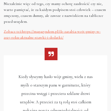
Niezależnie więc od tego, czy mamy ochotę zazdrościć czy nie,
warto pamiętać, że za każdym podpisem stoi człowiek – czasem
zmęczony, czasem dumny, ale zawsze z nazwiskiem na tabliczce
przed urzędem.
Zobacz też:https://magazyndom.pl/ile-zarabia-wojt-gminy-w-
2025-roku-aktualne-stawki-i-dodatki/
Kiedy słyszymy hasło wójt gminy, wielu z nas
myśli o starszym panu w garniturze, który
przecina wstęgi i przeciera szklane drzwi
urzędów. A przecież za tą rolą stoi całkiem
pokaźna porcja odpowiedzialności: od