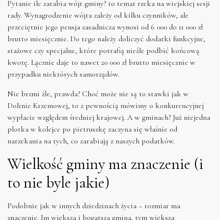
Pytanie ile zarabia wójt gminy? to temat rzeka na wiejskiej sesji
rady. Wynagrodzenie wójta zależy od kilku czynników, ale
przeciętnie jego pensja zasadnicza wynosi od 6 000 do 11 000 zł
brutto miesięcznie. Do tego należy doliczyć dodatki funkcyjne,
stażowe czy specjalne, które potrafią nieźle podbić końcową
kwotę. Łącznie daje to nawet 20 000 zł brutto miesięcznie w
przypadku niektórych samorządów.
Nie brzmi źle, prawda? Choć może nie są to stawki jak w
Dolinie Krzemowej, to z pewnością mówimy o konkurencyjnej
wypłacie względem średniej krajowej. A w gminach? Już niejedna
plotka w kolejce po pietruszkę zaczyna się właśnie od
narzekania na tych, co zarabiają z naszych podatków.
Wielkość gminy ma znaczenie (i
to nie byle jakie)
Podobnie jak w innych dziedzinach życia – rozmiar ma
znaczenie. Im większa i bogatsza gmina, tym większa