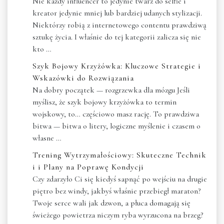
Nie każdy influencer to jedynie twarz do selfie i
kreator jedynie mniej lub bardziej udanych stylizacji.
Niektórzy robią z internetowego contentu prawdziwą
sztukę życia. I właśnie do tej kategorii zalicza się nie
kto …
Szyk Bojowy Krzyżówka: Kluczowe Strategie i
Wskazówki do Rozwiązania
Na dobry początek — rozgrzewka dla mózgu Jeśli
myślisz, że szyk bojowy krzyżówka to termin
wojskowy, to… częściowo masz rację. To prawdziwa
bitwa — bitwa o litery, logiczne myślenie i czasem o
własne …
Trening Wytrzymałościowy: Skuteczne Technik
i i Plany na Poprawę Kondycji
Czy zdarzyło Ci się kiedyś sapnąć po wejściu na drugie
piętro bez windy, jakbyś właśnie przebiegł maraton?
Twoje serce wali jak dzwon, a płuca domagają się
świeżego powietrza niczym ryba wyrzucona na brzeg?