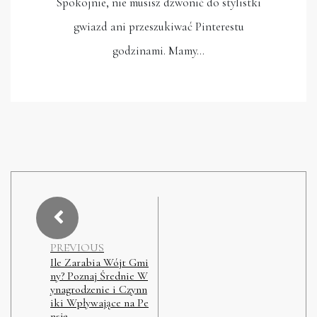
Spokojnie, nie musisz dzwonić do stylistki
gwiazd ani przeszukiwać Pinterestu
godzinami. Mamy…
PREVIOUS
Ile Zarabia Wójt Gmi
ny? Poznaj Średnie W
ynagrodzenie i Czynn
iki Wpływające na Pe
nsję