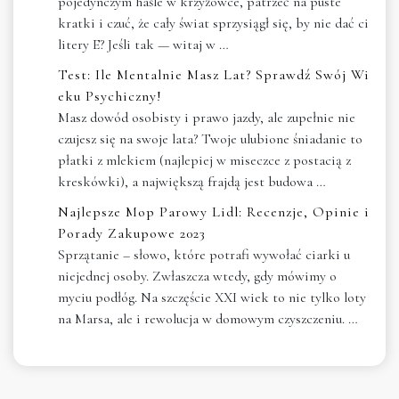
pojedynczym haśle w krzyżówce, patrzeć na puste
kratki i czuć, że cały świat sprzysiągł się, by nie dać ci
litery E? Jeśli tak — witaj w …
Test: Ile Mentalnie Masz Lat? Sprawdź Swój Wi
eku Psychiczny!
Masz dowód osobisty i prawo jazdy, ale zupełnie nie
czujesz się na swoje lata? Twoje ulubione śniadanie to
płatki z mlekiem (najlepiej w miseczce z postacią z
kreskówki), a największą frajdą jest budowa …
Najlepsze Mop Parowy Lidl: Recenzje, Opinie i
Porady Zakupowe 2023
Sprzątanie – słowo, które potrafi wywołać ciarki u
niejednej osoby. Zwłaszcza wtedy, gdy mówimy o
myciu podłóg. Na szczęście XXI wiek to nie tylko loty
na Marsa, ale i rewolucja w domowym czyszczeniu. …