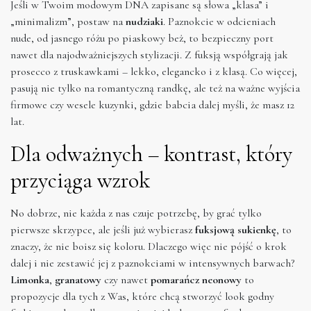
Jeśli w Twoim modowym DNA zapisane są słowa „klasa” i
„minimalizm”, postaw na
nudziaki
. Paznokcie w odcieniach
nude, od jasnego różu po piaskowy beż, to bezpieczny port
nawet dla najodważniejszych stylizacji. Z fuksją współgrają jak
prosecco z truskawkami – lekko, elegancko i z klasą. Co więcej,
pasują nie tylko na romantyczną randkę, ale też na ważne wyjścia
firmowe czy wesele kuzynki, gdzie babcia dalej myśli, że masz 12
lat.
Dla odważnych – kontrast, który
przyciąga wzrok
No dobrze, nie każda z nas czuje potrzebę, by grać tylko
pierwsze skrzypce, ale jeśli już wybierasz
fuksjową sukienkę
, to
znaczy, że nie boisz się koloru. Dlaczego więc nie pójść o krok
dalej i nie zestawić jej z paznokciami w intensywnych barwach?
Limonka
,
granatowy
czy nawet
pomarańcz neonowy
to
propozycje dla tych z Was, które chcą stworzyć look godny