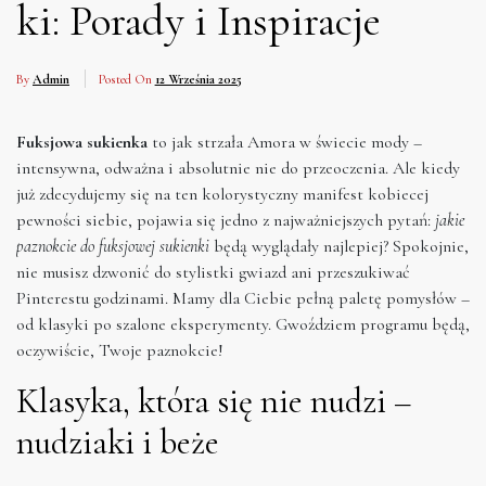
ki: Porady i Inspiracje
By
Admin
Posted On
12 Września 2025
Fuksjowa sukienka
to jak strzała Amora w świecie mody –
intensywna, odważna i absolutnie nie do przeoczenia. Ale kiedy
już zdecydujemy się na ten kolorystyczny manifest kobiecej
pewności siebie, pojawia się jedno z najważniejszych pytań:
jakie
paznokcie do fuksjowej sukienki
będą wyglądały najlepiej? Spokojnie,
nie musisz dzwonić do stylistki gwiazd ani przeszukiwać
Pinterestu godzinami. Mamy dla Ciebie pełną paletę pomysłów –
od klasyki po szalone eksperymenty. Gwoździem programu będą,
oczywiście, Twoje paznokcie!
Klasyka, która się nie nudzi –
nudziaki i beże