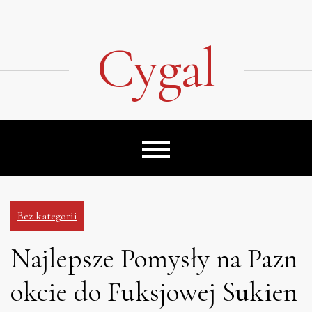
Skip
to
content
Cygal
Bez kategorii
Najlepsze Pomysły na Pazn
okcie do Fuksjowej Sukien