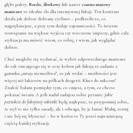
głębi palety.
Bordo
,
śliwkowy
lub nawet
czarno-matowy
manicure
to idealne tło dla intensywnej fuksji. Ten kontrast
działa jak dobrze dobrany eyeliner – podkreśla to, co
najpiękniejsze, a przy tym dodaje tajemniczości. To świetne
rozwiązanie na większe wyjścia czy wieczorne imprezy, gdzie cała
stylizacja ma mówić: wiem, co robię, i wiem, jak wyglądać
dobrze.
Choć mogłoby się wydawać, że wybór odpowiedniego manicure
do tak rzucającego się w oczy koloru jak fuksja to zadanie z
gatunku „misja niemożliwa”, to jak widać – możliwości jest
więcej niż lakierów na półkach drogerii. Klucz do sukcesu?
Znaleźć balans pomiędzy tym, co czujesz, a tym, co chcesz
pokazać światu. A jeśli nadal zadajesz sobie pytanie:
jakie
paznokcie do fuksjowej sukienki
będą najlepsze, to przypomnij sobie,
że styl to nie tylko zasady, ale i odwaga, by je łamać. Maluj, testuj
i nie bój się błyszczeć – bo w końcu to Ty jesteś najważniejszą
częścią każdej stylizacji.