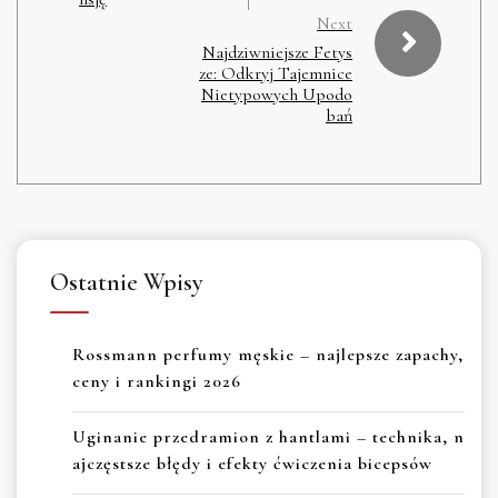
Next
Najdziwniejsze Fetys
ze: Odkryj Tajemnice
Nietypowych Upodo
bań
Ostatnie Wpisy
Rossmann perfumy męskie – najlepsze zapachy,
ceny i rankingi 2026
Uginanie przedramion z hantlami – technika, n
ajczęstsze błędy i efekty ćwiczenia bicepsów