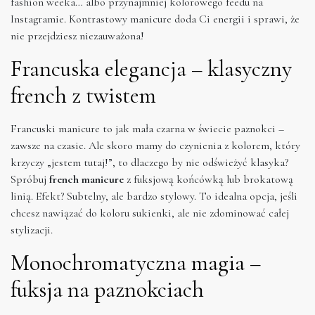
fashion weeka… albo przynajmniej kolorowego feedu na
Instagramie. Kontrastowy manicure doda Ci energii i sprawi, że
nie przejdziesz niezauważona!
Francuska elegancja – klasyczny
french z twistem
Francuski manicure to jak mała czarna w świecie paznokci –
zawsze na czasie. Ale skoro mamy do czynienia z kolorem, który
krzyczy „jestem tutaj!”, to dlaczego by nie odświeżyć klasyka?
Spróbuj
french manicure
z fuksjową końcówką lub brokatową
linią. Efekt? Subtelny, ale bardzo stylowy. To idealna opcja, jeśli
chcesz nawiązać do koloru sukienki, ale nie zdominować całej
stylizacji.
Monochromatyczna magia –
fuksja na paznokciach