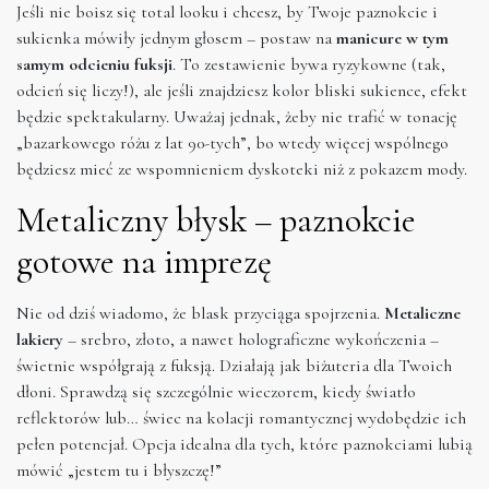
Jeśli nie boisz się total looku i chcesz, by Twoje paznokcie i
sukienka mówiły jednym głosem – postaw na
manicure w tym
samym odcieniu fuksji
. To zestawienie bywa ryzykowne (tak,
odcień się liczy!), ale jeśli znajdziesz kolor bliski sukience, efekt
będzie spektakularny. Uważaj jednak, żeby nie trafić w tonację
„bazarkowego różu z lat 90-tych”, bo wtedy więcej wspólnego
będziesz mieć ze wspomnieniem dyskoteki niż z pokazem mody.
Metaliczny błysk – paznokcie
gotowe na imprezę
Nie od dziś wiadomo, że blask przyciąga spojrzenia.
Metaliczne
lakiery
– srebro, złoto, a nawet holograficzne wykończenia –
świetnie współgrają z fuksją. Działają jak biżuteria dla Twoich
dłoni. Sprawdzą się szczególnie wieczorem, kiedy światło
reflektorów lub… świec na kolacji romantycznej wydobędzie ich
pełen potencjał. Opcja idealna dla tych, które paznokciami lubią
mówić „jestem tu i błyszczę!”