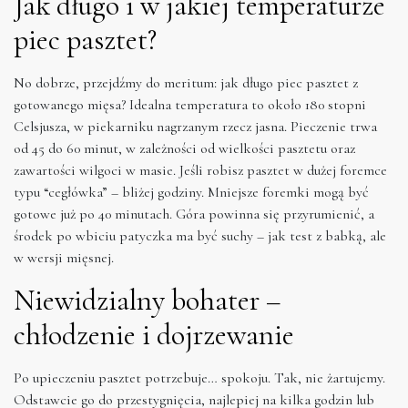
Jak długo i w jakiej temperaturze
piec pasztet?
No dobrze, przejdźmy do meritum: jak długo piec pasztet z
gotowanego mięsa? Idealna temperatura to około 180 stopni
Celsjusza, w piekarniku nagrzanym rzecz jasna. Pieczenie trwa
od 45 do 60 minut, w zależności od wielkości pasztetu oraz
zawartości wilgoci w masie. Jeśli robisz pasztet w dużej foremce
typu “cegłówka” – bliżej godziny. Mniejsze foremki mogą być
gotowe już po 40 minutach. Góra powinna się przyrumienić, a
środek po wbiciu patyczka ma być suchy – jak test z babką, ale
w wersji mięsnej.
Niewidzialny bohater –
chłodzenie i dojrzewanie
Po upieczeniu pasztet potrzebuje… spokoju. Tak, nie żartujemy.
Odstawcie go do przestygnięcia, najlepiej na kilka godzin lub