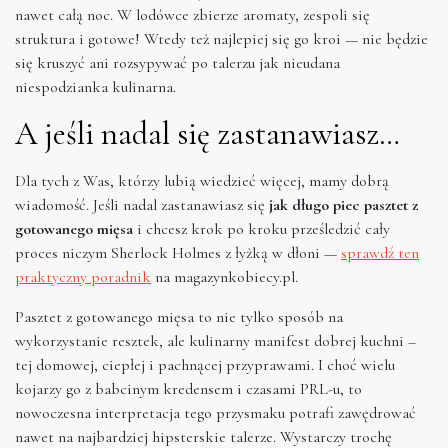
nawet całą noc. W lodówce zbierze aromaty, zespoli się
struktura i gotowe! Wtedy też najlepiej się go kroi — nie będzie
się kruszyć ani rozsypywać po talerzu jak nieudana
niespodzianka kulinarna.
A jeśli nadal się zastanawiasz…
Dla tych z Was, którzy lubią wiedzieć więcej, mamy dobrą
wiadomość. Jeśli nadal zastanawiasz się
jak długo piec pasztet z
gotowanego mięsa
i chcesz krok po kroku prześledzić cały
proces niczym Sherlock Holmes z łyżką w dłoni —
sprawdź ten
praktyczny poradnik
na magazynkobiecy.pl.
Pasztet z gotowanego mięsa to nie tylko sposób na
wykorzystanie resztek, ale kulinarny manifest dobrej kuchni –
tej domowej, ciepłej i pachnącej przyprawami. I choć wielu
kojarzy go z babcinym kredensem i czasami PRL-u, to
nowoczesna interpretacja tego przysmaku potrafi zawędrować
nawet na najbardziej hipsterskie talerze. Wystarczy trochę