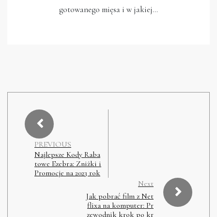
gotowanego mięsa i w jakiej…
PREVIOUS
Najlepsze Kody Raba
towe Ezebra: Zniżki i
Promocje na 2023 rok
Next
Jak pobrać film z Net
flixa na komputer: Pr
zewodnik krok po kr