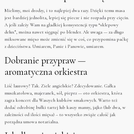
Mielimy, moi drodzy, i to najlepiej dwa razy. Dzięki temu masa
jest bardziej jednolita, lepiej się piecze i nie rozpada przy cięciu.
A jeśli zależy Wam na gładkiej konsystencji typu “sklepowy
delux”, można nawet sięgnąć po blender. Ale uwaga — za długo
miksowane mięso może zmienić się w coś, co przypomina paćkę
z dzieciństwa. Umiarem, Panie i Panowie, umiarem.
Dobranie przypraw —
aromatyczna orkiestra
Liść laurowy? Tak. Ziele angielskie? Zdecydowanie. Gałka
muszkatołowa, majeranek, sól, pieprz — oto orkiestra, która
zagra koncert dla Waszych kubków smakowych. Warto też
dodać odrobinę bułki tartej lub kaszy manny, jajko (lub dwa, w
zależności od ilości mięsa) – to wszystko zwiąże całość jak
porządna umowa notarialna.