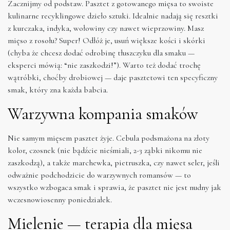
Zacznijmy od podstaw. Pasztet z gotowanego mięsa to swoiste
kulinarne recyklingowe dzieło sztuki. Idealnie nadają się resztki
z kurczaka, indyka, wołowiny czy nawet wieprzowiny. Masz
mięso z rosołu? Super! Odłóż je, usuń większe kości i skórki
(chyba że chcesz dodać odrobinę tłuszczyku dla smaku —
eksperci mówią: “nie zaszkodzi!”). Warto też dodać trochę
wątróbki, choćby drobiowej — daje pasztetowi ten specyficzny
smak, który zna każda babcia.
Warzywna kompania smaków
Nie samym mięsem pasztet żyje. Cebula podsmażona na złoty
kolor, czosnek (nie bądźcie nieśmiali, 2-3 ząbki nikomu nie
zaszkodzą), a także marchewka, pietruszka, czy nawet seler, jeśli
odważnie podchodzicie do warzywnych romansów — to
wszystko wzbogaca smak i sprawia, że pasztet nie jest nudny jak
wczesnowiosenny poniedziałek.
Mielenie — terapia dla mięsa