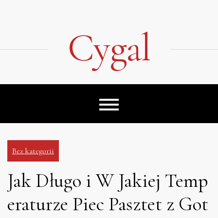
Skip
to
content
Cygal
Bez kategorii
Jak Długo i W Jakiej Temp
eraturze Piec Pasztet z Got