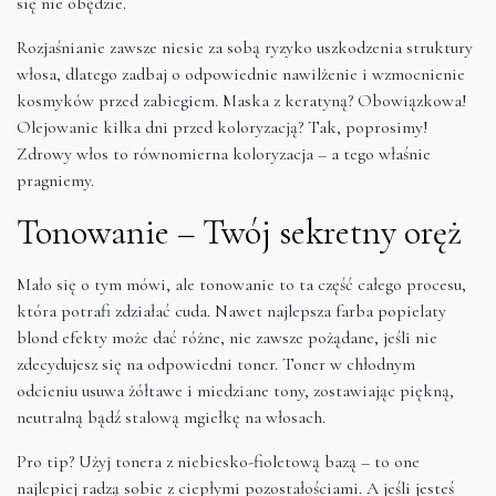
się nie obędzie.
Rozjaśnianie zawsze niesie za sobą ryzyko uszkodzenia struktury
włosa, dlatego zadbaj o odpowiednie nawilżenie i wzmocnienie
kosmyków przed zabiegiem. Maska z keratyną? Obowiązkowa!
Olejowanie kilka dni przed koloryzacją? Tak, poprosimy!
Zdrowy włos to równomierna koloryzacja – a tego właśnie
pragniemy.
Tonowanie – Twój sekretny oręż
Mało się o tym mówi, ale tonowanie to ta część całego procesu,
która potrafi zdziałać cuda. Nawet najlepsza farba popielaty
blond efekty może dać różne, nie zawsze pożądane, jeśli nie
zdecydujesz się na odpowiedni toner. Toner w chłodnym
odcieniu usuwa żółtawe i miedziane tony, zostawiając piękną,
neutralną bądź stalową mgiełkę na włosach.
Pro tip? Użyj tonera z niebiesko-fioletową bazą – to one
najlepiej radzą sobie z ciepłymi pozostałościami. A jeśli jesteś