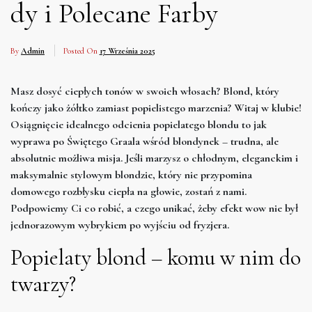
dy i Polecane Farby
By
Admin
Posted On
17 Września 2025
Masz dosyć ciepłych tonów w swoich włosach? Blond, który
kończy jako żółtko zamiast popielistego marzenia? Witaj w klubie!
Osiągnięcie idealnego odcienia popielatego blondu to jak
wyprawa po Świętego Graala wśród blondynek – trudna, ale
absolutnie możliwa misja. Jeśli marzysz o chłodnym, eleganckim i
maksymalnie stylowym blondzie, który nie przypomina
domowego rozbłysku ciepła na głowie, zostań z nami.
Podpowiemy Ci co robić, a czego unikać, żeby efekt wow nie był
jednorazowym wybrykiem po wyjściu od fryzjera.
Popielaty blond – komu w nim do
twarzy?