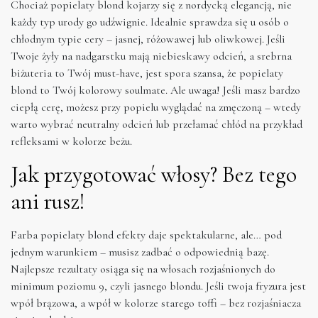
Chociaż popielaty blond kojarzy się z nordycką elegancją, nie
każdy typ urody go udźwignie. Idealnie sprawdza się u osób o
chłodnym typie cery – jasnej, różowawej lub oliwkowej. Jeśli
Twoje żyły na nadgarstku mają niebieskawy odcień, a srebrna
biżuteria to Twój must-have, jest spora szansa, że popielaty
blond to Twój kolorowy soulmate. Ale uwaga! Jeśli masz bardzo
ciepłą cerę, możesz przy popielu wyglądać na zmęczoną – wtedy
warto wybrać neutralny odcień lub przełamać chłód na przykład
refleksami w kolorze beżu.
Jak przygotować włosy? Bez tego
ani rusz!
Farba popielaty blond efekty daje spektakularne, ale… pod
jednym warunkiem – musisz zadbać o odpowiednią bazę.
Najlepsze rezultaty osiąga się na włosach rozjaśnionych do
minimum poziomu 9, czyli jasnego blondu. Jeśli twoja fryzura jest
wpół brązowa, a wpół w kolorze starego toffi – bez rozjaśniacza