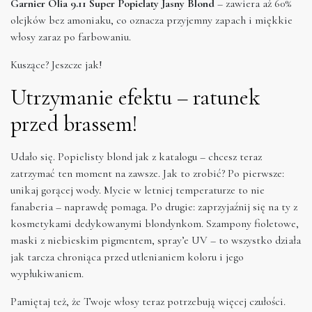
Garnier Olia 9.11 Super Popielaty Jasny Blond
– zawiera aż 60%
olejków bez amoniaku, co oznacza przyjemny zapach i miękkie
włosy zaraz po farbowaniu.
Kuszące? Jeszcze jak!
Utrzymanie efektu – ratunek
przed brassem!
Udało się. Popielisty blond jak z katalogu – chcesz teraz
zatrzymać ten moment na zawsze. Jak to zrobić? Po pierwsze:
unikaj gorącej wody. Mycie w letniej temperaturze to nie
fanaberia – naprawdę pomaga. Po drugie: zaprzyjaźnij się na ty z
kosmetykami dedykowanymi blondynkom. Szampony fioletowe,
maski z niebieskim pigmentem, spray’e UV – to wszystko działa
jak tarcza chroniąca przed utlenianiem koloru i jego
wypłukiwaniem.
Pamiętaj też, że Twoje włosy teraz potrzebują więcej czułości.