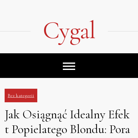
Skip
to
content
Cygal
Bez kategorii
Jak Osiągnąć Idealny Efek
t Popielatego Blondu: Pora