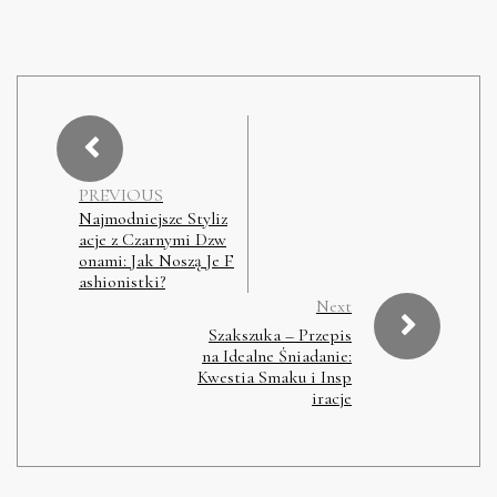
PREVIOUS
Najmodniejsze Styliz
acje z Czarnymi Dzw
onami: Jak Noszą Je F
ashionistki?
Next
Szakszuka – Przepis
na Idealne Śniadanie:
Kwestia Smaku i Insp
iracje