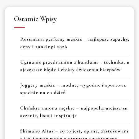
Ostatnie Wpisy
Rossmann perfumy męskie – najlepsze zapachy,
ceny i rankingi 2026
Uginanie przedramion z hantlami – technika, n
ajczęstsze błędy i efekty ćwiczenia bicepsów
Joggery męskie – modne, wygodne i sportowe
spodnie na co dzień
Chińskie imiona męskie – najpopularniejsze zn
aczenie, lista i inspiracje
Shimano Altus – co to jest, opinie, zastosowani
e i najlepsze modele osprzętu rowerowego