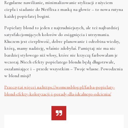
Regularne nawilżanie, minimalizowanie stylizacji z użyciem
ciepła i siadanie do Netflixa z maską na głowie – to nowa rutyna
każdej popielatej bogini.
Popielaty blond to jeden z najtrudniejszych, ale też najbardziej
satysfakcjonujących kolorów do osiągnięcia i utrzymania.
Kluczem jest cierpliwość, dobre planowanie i odrobina wiedzy,
którą, mamy nadzieję, właśnie zdobyłaś. Pamiętaj: nie ma nic
bardziej stylowego niż włosy, które nie krzyczą farbowałam je
wczoraj. Niech efekty popielatego blondu będą długotrwałe,
oszałamiające i – przede wszystkim – Twoje własne. Powodzenia
w blond misji!
Przeczytaj więcej na:https://womensblog.pl/farba-popielaty-
blond-efekty-koloryzacji-i-porady-dla-idealnego-odcienia/