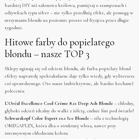
bardziej DIY niż salonowa królowa, pamiętaj o szamponach i
odżywkach typu silver – nie tylko przedłużą efekt, ale pomogą w
utrzymaniu blondu na poziomie prosto od fryzjera przez długie
tygodnie.
Hitowe farby do popielatego
blondu – nasze TOP 3
Sklepy uginają się od odcieni blondu, ale farba popielaty blond
efekty naprawdę spektakularne daje tylko wtedy, gdy wybierzesz
coś sprawdzonego. Oto nasze (subiektywne, ale bardzo kochane)
polecenia:
L’Oréal Excellence Cool Crème 8.11 Deep Ash Blonde
– chłodny,
głęboki odcień idealny do walki z żółcią; cudnie lśni pod światło!
Schwarzkopf Color Expert 10.1 Ice Blonde
– siła z technologią
OMEGAPLEX, która dba o strukturę włosa, nawet przy
intensywnym chłodzeniu koloru.