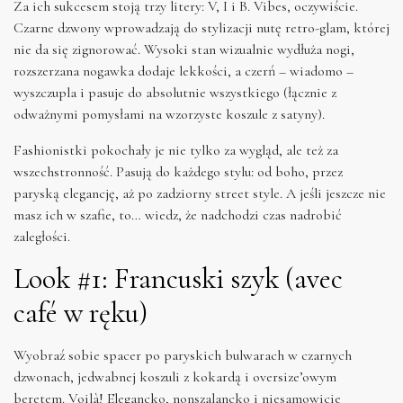
Za ich sukcesem stoją trzy litery: V, I i B. Vibes, oczywiście.
Czarne dzwony wprowadzają do stylizacji nutę retro-glam, której
nie da się zignorować. Wysoki stan wizualnie wydłuża nogi,
rozszerzana nogawka dodaje lekkości, a czerń – wiadomo –
wyszczupla i pasuje do absolutnie wszystkiego (łącznie z
odważnymi pomysłami na wzorzyste koszule z satyny).
Fashionistki pokochały je nie tylko za wygląd, ale też za
wszechstronność. Pasują do każdego stylu: od boho, przez
paryską elegancję, aż po zadziorny street style. A jeśli jeszcze nie
masz ich w szafie, to… wiedz, że nadchodzi czas nadrobić
zaległości.
Look #1: Francuski szyk (avec
café w ręku)
Wyobraź sobie spacer po paryskich bulwarach w czarnych
dzwonach, jedwabnej koszuli z kokardą i oversize’owym
beretem. Voilà! Elegancko, nonszalancko i niesamowicie