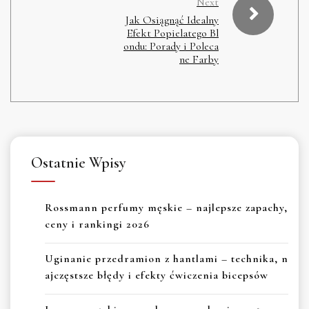
Next
Jak Osiągnąć Idealny
Efekt Popielatego Bl
ondu: Porady i Poleca
ne Farby
Ostatnie Wpisy
Rossmann perfumy męskie – najlepsze zapachy,
ceny i rankingi 2026
Uginanie przedramion z hantlami – technika, n
ajczęstsze błędy i efekty ćwiczenia bicepsów