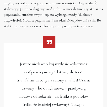
między wygodą a klasą, retro a nowoczesnością. Dają wolność
stylizacyjną i pozwalają wyrazić siebie – niezależnie czy stoisz na
przystanku autobusowym, czy na wybiegu mody (duchowo,
oczywiście). Moda z przymrużeniem oka? Zdecydowanie tak. Bo
styl to zabawa – a czarne dzwony to jej najlepsi towarzysze.
Jeszcze niedawno kojarzyły się wyłącznie z
szafą naszej mamy z lat 70., ale teraz
triumfalnie wróciły na salony i… ulice! Czarne
dzwony – bo o nich mowa – przeżywają
modowe odrodzenie, jak feniks z popiołów
(tylko że bardziej szykowny). Noszą je