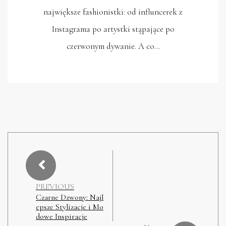
największe fashionistki: od influncerek z
Instagrama po artystki stąpające po
czerwonym dywanie. A co…
PREVIOUS
Czarne Dzwony: Najl
epsze Stylizacje i Mo
dowe Inspiracje