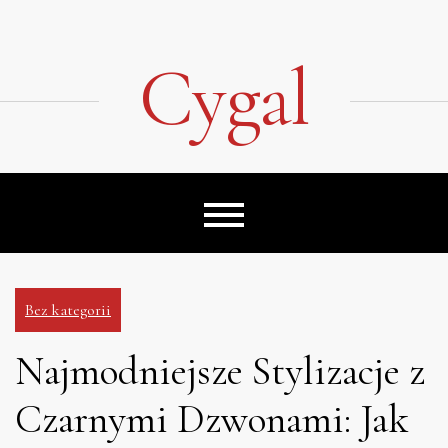
Skip
to
content
Cygal
Bez kategorii
Najmodniejsze Stylizacje z
Czarnymi Dzwonami: Jak