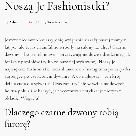
Noszą Je Fashionistki?
By
Admin
Posted On
17 Września 2025
Jeszcze niedawno kojarzyły się wyłącznie z szafą naszej mamy z
lat 70., ale teraz triumfalnie wróciły na salony i… ulice! Czarne
dzwony – bo o nich mowa – przeżywają modowe odrodzenie, jak
feniks z popiołów (tylko że bardziej szykowny). Noszą je
największe fashionistki: od influncerek z Instagrama po artystki
stąpające po czerwonym dywanie. A co najlepsze – ten krój
działa cuda dla sylwetki. Czas zanurzyć się w świat modowych
hokus-pokus i zobaczyć, jak wyczarować stylizacje niczym z
okładki “Vogue’a”.
Dlaczego czarne dzwony robią
furorę?