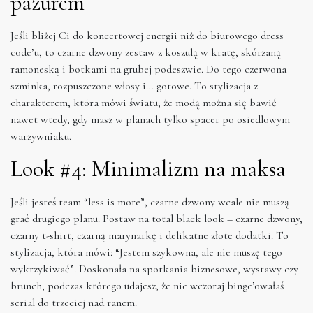
pazurem
Jeśli bliżej Ci do koncertowej energii niż do biurowego dress
code’u, to czarne dzwony zestaw z koszulą w kratę, skórzaną
ramoneską i botkami na grubej podeszwie. Do tego czerwona
szminka, rozpuszczone włosy i… gotowe. To stylizacja z
charakterem, która mówi światu, że modą można się bawić
nawet wtedy, gdy masz w planach tylko spacer po osiedlowym
warzywniaku.
Look #4: Minimalizm na maksa
Jeśli jesteś team “less is more”, czarne dzwony wcale nie muszą
grać drugiego planu. Postaw na total black look – czarne dzwony,
czarny t-shirt, czarną marynarkę i delikatne złote dodatki. To
stylizacja, która mówi: “Jestem szykowna, ale nie muszę tego
wykrzykiwać”. Doskonała na spotkania biznesowe, wystawy czy
brunch, podczas którego udajesz, że nie wczoraj binge’owałaś
serial do trzeciej nad ranem.