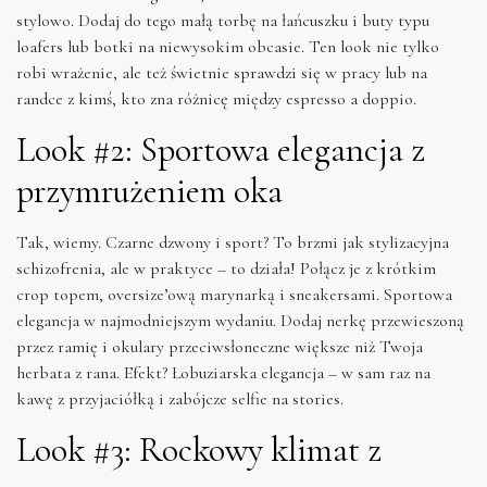
stylowo. Dodaj do tego małą torbę na łańcuszku i buty typu
loafers lub botki na niewysokim obcasie. Ten look nie tylko
robi wrażenie, ale też świetnie sprawdzi się w pracy lub na
randce z kimś, kto zna różnicę między espresso a doppio.
Look #2: Sportowa elegancja z
przymrużeniem oka
Tak, wiemy. Czarne dzwony i sport? To brzmi jak stylizacyjna
schizofrenia, ale w praktyce – to działa! Połącz je z krótkim
crop topem, oversize’ową marynarką i sneakersami. Sportowa
elegancja w najmodniejszym wydaniu. Dodaj nerkę przewieszoną
przez ramię i okulary przeciwsłoneczne większe niż Twoja
herbata z rana. Efekt? Łobuziarska elegancja – w sam raz na
kawę z przyjaciółką i zabójcze selfie na stories.
Look #3: Rockowy klimat z