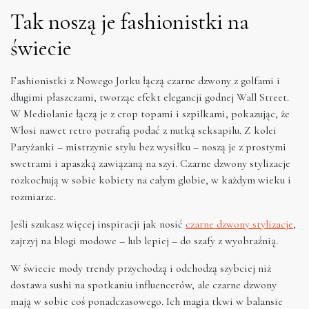
Tak noszą je fashionistki na
świecie
Fashionistki z Nowego Jorku łączą czarne dzwony z golfami i
długimi płaszczami, tworząc efekt elegancji godnej Wall Street.
W Mediolanie łączą je z crop topami i szpilkami, pokazując, że
Włosi nawet retro potrafią podać z nutką seksapilu. Z kolei
Paryżanki – mistrzynie stylu bez wysiłku – noszą je z prostymi
swetrami i apaszką zawiązaną na szyi. Czarne dzwony stylizacje
rozkochują w sobie kobiety na całym globie, w każdym wieku i
rozmiarze.
Jeśli szukasz więcej inspiracji jak nosić
czarne dzwony stylizacje
,
zajrzyj na blogi modowe – lub lepiej – do szafy z wyobraźnią.
W świecie mody trendy przychodzą i odchodzą szybciej niż
dostawa sushi na spotkaniu influencerów, ale czarne dzwony
mają w sobie coś ponadczasowego. Ich magia tkwi w balansie