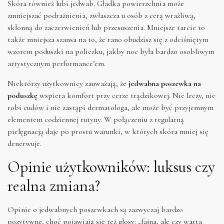
Skóra również lubi jedwab. Gładka powierzchnia może
zmniejszać podrażnienia, zwłaszcza u osób z cerą wrażliwą,
skłonną do zaczerwienień lub przesuszenia. Mniejsze tarcie to
także mniejsza szansa na to, że rano obudzisz się z odciśniętym
wzorem poduszki na policzku, jakby noc była bardzo osobliwym
artystycznym performance’em.
Niektórzy użytkownicy zauważają, że
jedwabna poszewka na
poduszkę
wspiera komfort przy cerze trądzikowej. Nie leczy, nie
robi cudów i nie zastąpi dermatologa, ale może być przyjemnym
elementem codziennej rutyny. W połączeniu z regularną
pielęgnacją daje po prostu warunki, w których skóra mniej się
denerwuje.
Opinie użytkowników: luksus czy
realna zmiana?
Opinie o jedwabnych poszewkach są zazwyczaj bardzo
pozytywne, choć pojawiają się też głosy: „fajna, ale czy warta