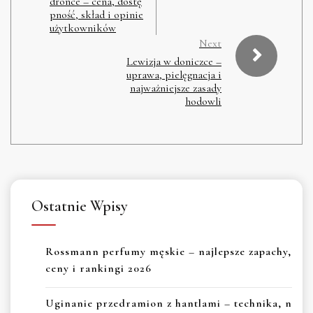
dronce – cena, dostę
pność, skład i opinie
użytkowników
Next
Lewizja w doniczce –
uprawa, pielęgnacja i
najważniejsze zasady
hodowli
Ostatnie Wpisy
Rossmann perfumy męskie – najlepsze zapachy,
ceny i rankingi 2026
Uginanie przedramion z hantlami – technika, n