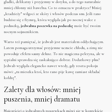
gładki, delikatny i przyjemny w dotyku, a do tego naturalnie
mniej chłonny niż bawełna. Co to oznacza w praktyce? Mniej
„kradzieży” wilgoci ze skóry i włosów podczas snu. Jeśli rano
budzisz się z fryzurą, która wygląda jak po nocnej walce z
poduszką,
jedwabna poszewka na poduszkę
może być twoim
nocnym sojusznikiem.
Warto też pamiętać, że jedwab jest materiałem oddychającym.
Latem pomaga utrzymać przyjemne uczucie chłodu, a zimą nie
powoduje efektu sauny deluxe. To nie magiczna peleryna, ale w
sypialni sprawdza się zaskakująco dobrze. Dodatkowy plus?
Jedwab wygląda elegancko nawet wtedy, gdy reszta pokoju
mówi: „tu mieszka ktoś, kto rano pije kawę zamiast składać
kołdrę”.
Zalety dla włosów: mniej
puszenia, mniej dramatu
Najczęściej o jedwabnych poszewkach mówi się w kontekście