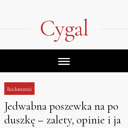
Skip
to
content
Cygal
Bez kategorii
Jedwabna poszewka na po
duszkę – zalety, opinie i ja