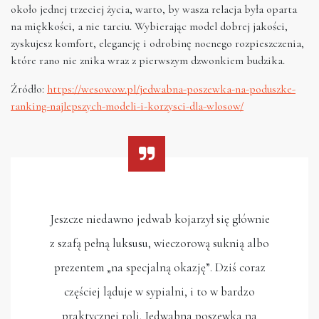
około jednej trzeciej życia, warto, by wasza relacja była oparta
na miękkości, a nie tarciu. Wybierając model dobrej jakości,
zyskujesz komfort, elegancję i odrobinę nocnego rozpieszczenia,
które rano nie znika wraz z pierwszym dzwonkiem budzika.
Źródło:
https://wesowow.pl/jedwabna-poszewka-na-poduszke-
ranking-najlepszych-modeli-i-korzysci-dla-wlosow/
Jeszcze niedawno jedwab kojarzył się głównie
z szafą pełną luksusu, wieczorową suknią albo
prezentem „na specjalną okazję”. Dziś coraz
częściej ląduje w sypialni, i to w bardzo
praktycznej roli. Jedwabna poszewka na