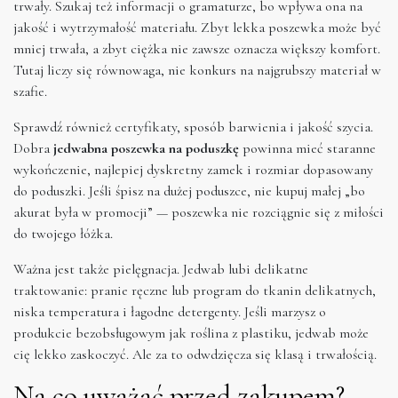
trwały. Szukaj też informacji o gramaturze, bo wpływa ona na
jakość i wytrzymałość materiału. Zbyt lekka poszewka może być
mniej trwała, a zbyt ciężka nie zawsze oznacza większy komfort.
Tutaj liczy się równowaga, nie konkurs na najgrubszy materiał w
szafie.
Sprawdź również certyfikaty, sposób barwienia i jakość szycia.
Dobra
jedwabna poszewka na poduszkę
powinna mieć staranne
wykończenie, najlepiej dyskretny zamek i rozmiar dopasowany
do poduszki. Jeśli śpisz na dużej poduszce, nie kupuj małej „bo
akurat była w promocji” — poszewka nie rozciągnie się z miłości
do twojego łóżka.
Ważna jest także pielęgnacja. Jedwab lubi delikatne
traktowanie: pranie ręczne lub program do tkanin delikatnych,
niska temperatura i łagodne detergenty. Jeśli marzysz o
produkcie bezobsługowym jak roślina z plastiku, jedwab może
cię lekko zaskoczyć. Ale za to odwdzięcza się klasą i trwałością.
Na co uważać przed zakupem?