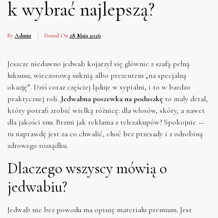
k wybrać najlepszą?
By
Admin
Posted On
28 Maja 2026
Jeszcze niedawno jedwab kojarzył się głównie z szafą pełną
luksusu, wieczorową suknią albo prezentem „na specjalną
okazję”. Dziś coraz częściej ląduje w sypialni, i to w bardzo
praktycznej roli.
Jedwabna poszewka na poduszkę
to mały detal,
który potrafi zrobić wielką różnicę: dla włosów, skóry, a nawet
dla jakości snu. Brzmi jak reklama z telezakupów? Spokojnie —
tu naprawdę jest za co chwalić, choć bez przesady i z odrobiną
zdrowego rozsądku.
Dlaczego wszyscy mówią o
jedwabiu?
Jedwab nie bez powodu ma opinię materiału premium. Jest