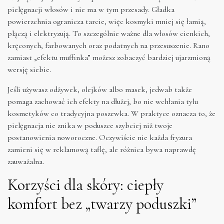
pielęgnacji włosów i nie ma w tym przesady. Gładka
powierzchnia ogranicza tarcie, więc kosmyki mniej się łamią,
plączą i elektryzują. To szczególnie ważne dla włosów cienkich,
kręconych, farbowanych oraz podatnych na przesuszenie. Rano
zamiast „efektu muffinka” możesz zobaczyć bardziej ujarzmioną
wersję siebie.
Jeśli używasz odżywek, olejków albo masek, jedwab także
pomaga zachować ich efekty na dłużej, bo nie wchłania tylu
kosmetyków co tradycyjna poszewka. W praktyce oznacza to, że
pielęgnacja nie znika w poduszce szybciej niż twoje
postanowienia noworoczne. Oczywiście nie każda fryzura
zamieni się w reklamową taflę, ale różnica bywa naprawdę
zauważalna.
Korzyści dla skóry: ciepły
komfort bez „twarzy poduszki”