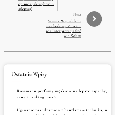
opinie i jak wybrać n
ajlepszą?
Next
Sennik Wypadek Sa
mochodowy: Znaczen
ie i Interpretacja Snó
w o Kolizji
Ostatnie Wpisy
Rossmann perfumy męskie – najlepsze zapachy,
ceny i rankingi 2026
Uginanie przedramion z hantlami – technika, n