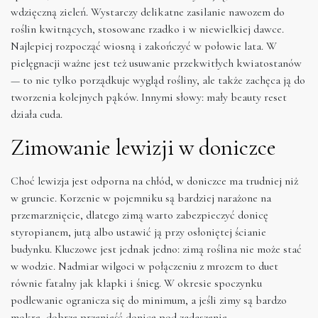
wdzięczną zieleń. Wystarczy delikatne zasilanie nawozem do
roślin kwitnących, stosowane rzadko i w niewielkiej dawce.
Najlepiej rozpocząć wiosną i zakończyć w połowie lata. W
pielęgnacji ważne jest też usuwanie przekwitłych kwiatostanów
— to nie tylko porządkuje wygląd rośliny, ale także zachęca ją do
tworzenia kolejnych pąków. Innymi słowy: mały beauty reset
działa cuda.
Zimowanie lewizji w doniczce
Choć lewizja jest odporna na chłód, w doniczce ma trudniej niż
w gruncie. Korzenie w pojemniku są bardziej narażone na
przemarznięcie, dlatego zimą warto zabezpieczyć donicę
styropianem, jutą albo ustawić ją przy osłoniętej ścianie
budynku. Kluczowe jest jednak jedno: zimą roślina nie może stać
w wodzie. Nadmiar wilgoci w połączeniu z mrozem to duet
równie fatalny jak klapki i śnieg. W okresie spoczynku
podlewanie ogranicza się do minimum, a jeśli zimy są bardzo
mokre, dobrze przenieść donicę pod zadaszenie.