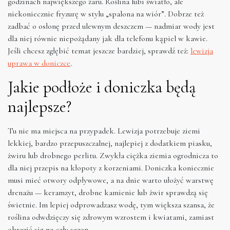
godzinach największego żaru. Roślina lubi światło, ale
niekoniecznie fryzurę w stylu „spalona na wiór”. Dobrze też
zadbać o osłonę przed ulewnym deszczem — nadmiar wody jest
dla niej równie niepożądany jak dla telefonu kąpiel w kawie.
Jeśli chcesz zgłębić temat jeszcze bardziej, sprawdź też:
lewizja
uprawa w doniczce
.
Jakie podłoże i doniczka będą
najlepsze?
Tu nie ma miejsca na przypadek. Lewizja potrzebuje ziemi
lekkiej, bardzo przepuszczalnej, najlepiej z dodatkiem piasku,
żwiru lub drobnego perlitu. Zwykła ciężka ziemia ogrodnicza to
dla niej przepis na kłopoty z korzeniami. Doniczka koniecznie
musi mieć otwory odpływowe, a na dnie warto ułożyć warstwę
drenażu — keramzyt, drobne kamienie lub żwir sprawdzą się
świetnie. Im lepiej odprowadzasz wodę, tym większa szansa, że
roślina odwdzięczy się zdrowym wzrostem i kwiatami, zamiast
obrazić się na cały sezon.