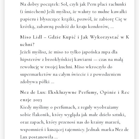
Na dobry początek: Sol, czyli jak Peru płaci rachunki
(i śmiechem) Jeśli myślisz, że waluty to nudne kawałki
papieru i błyszczące krążki, pozwól, że zabiorę Cię w
krótką, zabawną podróż do kraju kondorów, …
Miso Lidl – Gdzie Kupić i Jak Wykorzystać w K
uchni?
Jeżeli myślisz, że miso to tylko japońska zupa dla
hipsterów z brooklyńskiej kawiarni — czas na małą
rewolucję w twojej kuchni. Miso wkroczyło do
supermarketów na całym świecie i z powodzeniem
zdobywa półki …
Nez de Lux: Ekskluzywne Perfumy, Opinie i Rec
enzje 2023
Kiedy myślimy o perfumach, z reguły wyobrażamy
sobie flakonik, który wygląda jak małe dzieło sztuki,
oraz zapach, który przenosi nas do krainy marzeń,
wspomnień i kuszącej tajemnicy. Jednak marka Nez de
Lux postanowiła …