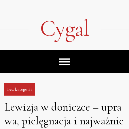
Skip
to
content
Cygal
Bez kategorii
Lewizja w doniczce – upra
wa, pielęgnacja i najważnie