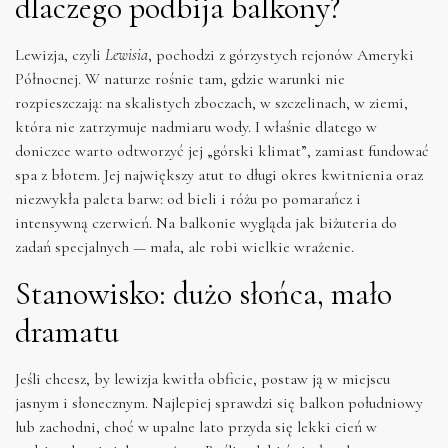
dlaczego podbija balkony?
Lewizja, czyli
Lewisia
, pochodzi z górzystych rejonów Ameryki
Północnej. W naturze rośnie tam, gdzie warunki nie
rozpieszczają: na skalistych zboczach, w szczelinach, w ziemi,
która nie zatrzymuje nadmiaru wody. I właśnie dlatego w
doniczce warto odtworzyć jej „górski klimat”, zamiast fundować
spa z błotem. Jej największy atut to długi okres kwitnienia oraz
niezwykła paleta barw: od bieli i różu po pomarańcz i
intensywną czerwień. Na balkonie wygląda jak biżuteria do
zadań specjalnych — mała, ale robi wielkie wrażenie.
Stanowisko: dużo słońca, mało
dramatu
Jeśli chcesz, by lewizja kwitła obficie, postaw ją w miejscu
jasnym i słonecznym. Najlepiej sprawdzi się balkon południowy
lub zachodni, choć w upalne lato przyda się lekki cień w