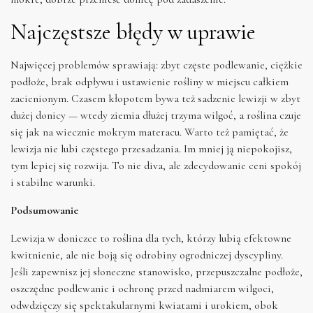
Najczęstsze błędy w uprawie
Najwięcej problemów sprawiają: zbyt częste podlewanie, ciężkie
podłoże, brak odpływu i ustawienie rośliny w miejscu całkiem
zacienionym. Czasem kłopotem bywa też sadzenie lewizji w zbyt
dużej donicy — wtedy ziemia dłużej trzyma wilgoć, a roślina czuje
się jak na wiecznie mokrym materacu. Warto też pamiętać, że
lewizja nie lubi częstego przesadzania. Im mniej ją niepokojisz,
tym lepiej się rozwija. To nie diva, ale zdecydowanie ceni spokój
i stabilne warunki.
Podsumowanie
Lewizja w doniczce to roślina dla tych, którzy lubią efektowne
kwitnienie, ale nie boją się odrobiny ogrodniczej dyscypliny.
Jeśli zapewnisz jej słoneczne stanowisko, przepuszczalne podłoże,
oszczędne podlewanie i ochronę przed nadmiarem wilgoci,
odwdzięczy się spektakularnymi kwiatami i urokiem, obok