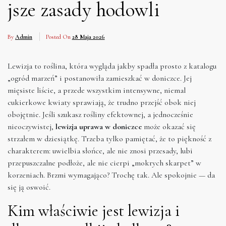
jsze zasady hodowli
By
Admin
Posted On
28 Maja 2026
Lewizja to roślina, która wygląda jakby spadła prosto z katalogu
„ogród marzeń” i postanowiła zamieszkać w doniczce. Jej
mięsiste liście, a przede wszystkim intensywne, niemal
cukierkowe kwiaty sprawiają, że trudno przejść obok niej
obojętnie. Jeśli szukasz rośliny efektownej, a jednocześnie
nieoczywistej,
lewizja uprawa w doniczce
może okazać się
strzałem w dziesiątkę. Trzeba tylko pamiętać, że to piękność z
charakterem: uwielbia słońce, ale nie znosi przesady, lubi
przepuszczalne podłoże, ale nie cierpi „mokrych skarpet” w
korzeniach. Brzmi wymagająco? Trochę tak. Ale spokojnie — da
się ją oswoić.
Kim właściwie jest lewizja i