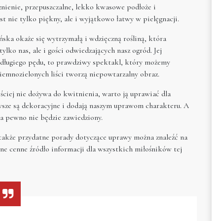
nienie, przepuszczalne, lekko kwasowe podłoże i
 nie tylko piękny, ale i wyjątkowo łatwy w pielęgnacji.
ńska okaże się wytrzymałą i wdzięczną rośliną, która
lko nas, ale i gości odwiedzających nasz ogród. Jej
e długiego pędu, to prawdziwy spektakl, który możemy
iemnozielonych liści tworzą niepowtarzalny obraz.
ciej nie dożywa do kwitnienia, warto ją uprawiać dla
awsze są dekoracyjne i dodają naszym uprawom charakteru. A
 na pewno nie będzie zawiedziony.
 a także przydatne porady dotyczące uprawy można znaleźć na
ne cenne źródło informacji dla wszystkich miłośników tej