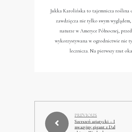
Jukka Karolińska to tajemnicza roślina 
zawdzięcza nie tylko swym wyglądem,
naturze w Ameryce Północnej, przede
wykorzystywana w ogrodnictwie nie tyl
lecznicza. Na pierwszy rzut ok
PREVIOUS
Szerszeń azjatycki – I
nwazyjny gigant z Dal