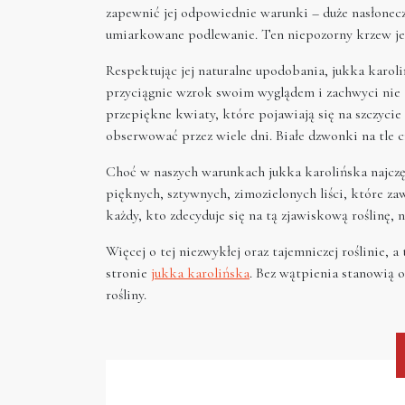
zapewnić jej odpowiednie warunki – duże nasłonecz
umiarkowane podlewanie. Ten niepozorny krzew jest
Respektując jej naturalne upodobania, jukka karoli
przyciągnie wzrok swoim wyglądem i zachwyci nie ty
przepiękne kwiaty, które pojawiają się na szczyci
obserwować przez wiele dni. Białe dzwonki na tle c
Choć w naszych warunkach jukka karolińska najczęś
pięknych, sztywnych, zimozielonych liści, które z
każdy, kto zdecyduje się na tą zjawiskową roślinę,
Więcej o tej niezwykłej oraz tajemniczej roślinie,
stronie
jukka karolińska
. Bez wątpienia stanowią o
rośliny.