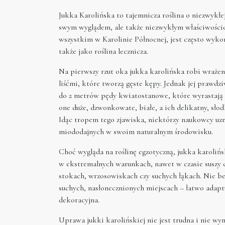
Jukka Karolińska to tajemnicza roślina o niezwykłe
swym wyglądem, ale także niezwykłym właściwości
wszystkim w Karolinie Północnej, jest często wyko
także jako roślina lecznicza.
Na pierwszy rzut oka jukka karolińska robi wrażeni
liśćmi, które tworzą gęste kępy. Jednak jej prawd
do 2 metrów pędy kwiatostanowe, które wyrastają 
one duże, dzwonkowate, białe, a ich delikatny, sło
Idąc tropem tego zjawiska, niektórzy naukowcy uzna
miododajnych w swoim naturalnym środowisku.
Choć wygląda na roślinę egzotyczną, jukka karoliń
w ekstremalnych warunkach, nawet w czasie suszy c
stokach, wrzosowiskach czy suchych łąkach. Nie be
suchych, nasłonecznionych miejscach – łatwo adapt
dekoracyjna.
Uprawa jukki karolińskiej nie jest trudna i nie w