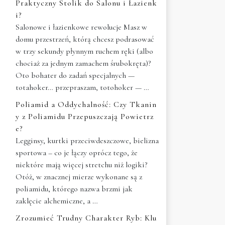
Praktyczny Stolik do Salonu i Łazienk
i?
Salonowe i łazienkowe rewolucje Masz w
domu przestrzeń, którą chcesz podrasować
w trzy sekundy płynnym ruchem ręki (albo
chociaż za jednym zamachem śrubokręta)?
Oto bohater do zadań specjalnych —
totahoker… przepraszam, totohoker — …
Poliamid a Oddychalność: Czy Tkanin
y z Poliamidu Przepuszczają Powietrz
e?
Legginsy, kurtki przeciwdeszczowe, bielizna
sportowa – co je łączy oprócz tego, że
niektóre mają więcej stretchu niż logiki?
Otóż, w znacznej mierze wykonane są z
poliamidu, którego nazwa brzmi jak
zaklęcie alchemiczne, a …
Zrozumieć Trudny Charakter Ryb: Klu