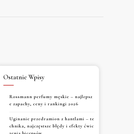
Ostatnie Wpisy
Rossmann perfumy męskie – najlepsz
e zapachy, ceny i rankingi 2026
Uginanie przedramion z hantlami – te
chnika, najczęstsze błędy i efekty ćwic
zenia bicepsów