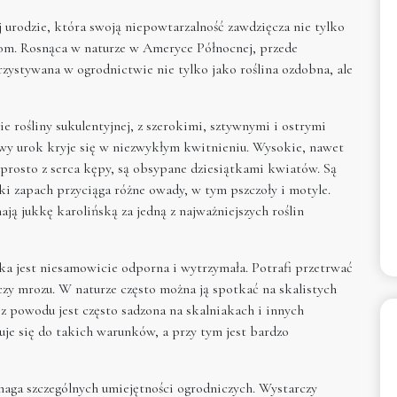
j urodzie, która swoją niepowtarzalność zawdzięcza nie tylko
om. Rosnąca w naturze w Ameryce Północnej, przede
rzystywana w ogrodnictwie nie tylko jako roślina ozdobna, ale
e rośliny sukulentyjnej, z szerokimi, sztywnymi i ostrymi
ziwy urok kryje się w niezwykłym kwitnieniu. Wysokie, nawet
prosto z serca kępy, są obsypane dziesiątkami kwiatów. Są
dki zapach przyciąga różne owady, w tym pszczoły i motyle.
ją jukkę karolińską za jedną z najważniejszych roślin
ska jest niesamowicie odporna i wytrzymała. Potrafi przetrwać
zy mrozu. W naturze często można ją spotkać na skalistych
z powodu jest często sadzona na skalniakach i innych
uje się do takich warunków, a przy tym jest bardzo
ymaga szczególnych umiejętności ogrodniczych. Wystarczy