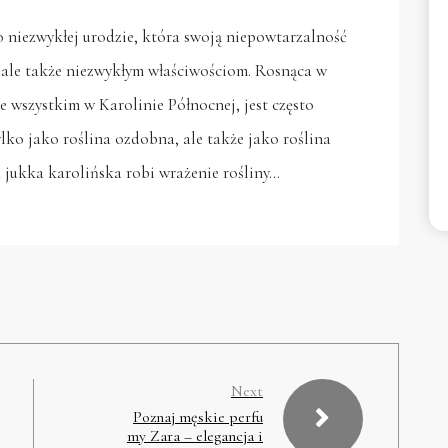
o niezwykłej urodzie, która swoją niepowtarzalność
 ale także niezwykłym właściwościom. Rosnąca w
 wszystkim w Karolinie Północnej, jest często
ko jako roślina ozdobna, ale także jako roślina
a jukka karolińska robi wrażenie rośliny…
Next
Poznaj męskie perfu
my Zara – elegancja i