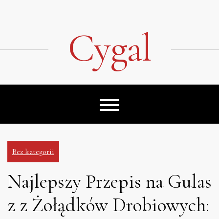
Skip
to
content
Cygal
Bez kategorii
Najlepszy Przepis na Gulas
z z Żołądków Drobiowych: