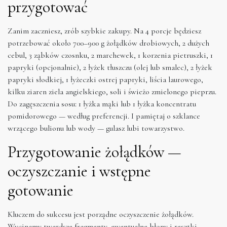
przygotować
Zanim zaczniesz, zrób szybkie zakupy. Na 4 porcje będziesz
potrzebować około 700–900 g żołądków drobiowych, 2 dużych
cebul, 3 ząbków czosnku, 2 marchewek, 1 korzenia pietruszki, 1
papryki (opcjonalnie), 2 łyżek tłuszczu (olej lub smalec), 2 łyżek
papryki słodkiej, 1 łyżeczki ostrej papryki, liścia laurowego,
kilku ziaren ziela angielskiego, soli i świeżo zmielonego pieprzu.
Do zagęszczenia sosu: 1 łyżka mąki lub 1 łyżka koncentratu
pomidorowego — według preferencji. I pamiętaj o szklance
wrzącego bulionu lub wody — gulasz lubi towarzystwo.
Przygotowanie żołądków —
oczyszczanie i wstępne
gotowanie
Kluczem do sukcesu jest porządne oczyszczenie żołądków.
Wycinamy twardsze fragmenty, ewentualne błony i resztki