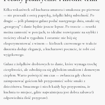
Kilka wskazówek od kucharza-amatora i smakosza: po pierwsze
— nie przesadź z ostrą papryką, żołądki lubią subtelność. Po
drugie — jeśli planujesz gulasz podać następnego dnia, smaki się
„przegryzą” i danie będzie jeszcze lepsze. Po trzecie — resztki
można zamrozić w porcjach; to idealne rozwiązanie na szybki i
treściwy obiad w tygodniu. I ostatnie: nie bój się
eksperymentować z winem — kieliszek czerwonego w trakcie
duszenia dodaje elegancji, a kucharzowi poczucie, że robi coś
wyjątkowego.
Gulasz z żołądków drobiowych to danie, które wymaga trochę
cierpliwości, ale odwdzięcza się głębokim smakiem i domowym
ciepłem. Warto poświęcić mu czas — zwłaszcza gdy chcesz
zaimponować gościom lub przypomnieć sobie smaki z
dzieciństwa. Smacznego i niech każdy kęs przypomina, że
kuchnia to miejsce, gdzie najważniejsza jest dobra zabawa (i
odpowiednia ilość przypraw).