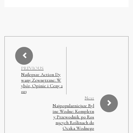
PREVIOUS
Najlepsze Action Dy
wany Zewnętrzne: W
ybór, Opinie i Ceny 2
023
Next
Najpopularniejsze Byl
ine Wodne: Kompletn
y Przewodnik po Ros
nących Roślinach do
Oczka Wodnego