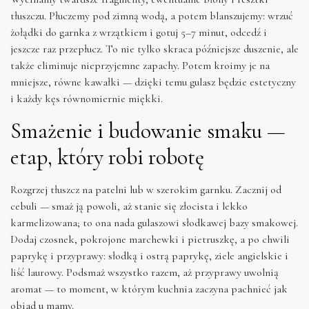
tłuszczu. Płuczemy pod zimną wodą, a potem blanszujemy: wrzuć
żołądki do garnka z wrzątkiem i gotuj 5–7 minut, odcedź i
jeszcze raz przepłucz. To nie tylko skraca późniejsze duszenie, ale
także eliminuje nieprzyjemne zapachy. Potem kroimy je na
mniejsze, równe kawałki — dzięki temu gulasz będzie estetyczny
i każdy kęs równomiernie miękki.
Smażenie i budowanie smaku —
etap, który robi robotę
Rozgrzej tłuszcz na patelni lub w szerokim garnku. Zacznij od
cebuli — smaż ją powoli, aż stanie się złocista i lekko
karmelizowana; to ona nada gulaszowi słodkawej bazy smakowej.
Dodaj czosnek, pokrojone marchewki i pietruszkę, a po chwili
paprykę i przyprawy: słodką i ostrą paprykę, ziele angielskie i
liść laurowy. Podsmaż wszystko razem, aż przyprawy uwolnią
aromat — to moment, w którym kuchnia zaczyna pachnieć jak
obiad u mamy.