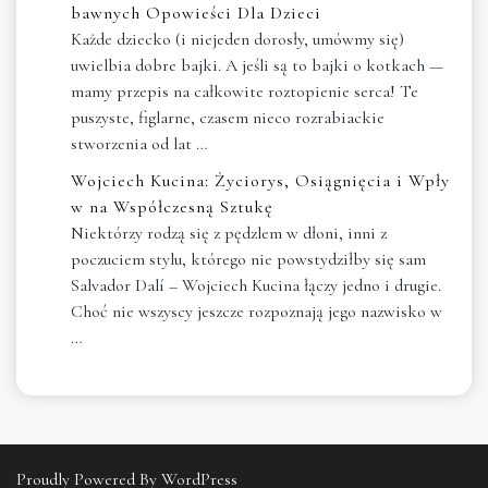
bawnych Opowieści Dla Dzieci
Każde dziecko (i niejeden dorosły, umówmy się)
uwielbia dobre bajki. A jeśli są to bajki o kotkach —
mamy przepis na całkowite roztopienie serca! Te
puszyste, figlarne, czasem nieco rozrabiackie
stworzenia od lat …
Wojciech Kucina: Życiorys, Osiągnięcia i Wpły
w na Współczesną Sztukę
Niektórzy rodzą się z pędzlem w dłoni, inni z
poczuciem stylu, którego nie powstydziłby się sam
Salvador Dalí – Wojciech Kucina łączy jedno i drugie.
Choć nie wszyscy jeszcze rozpoznają jego nazwisko w
…
Proudly Powered By WordPress