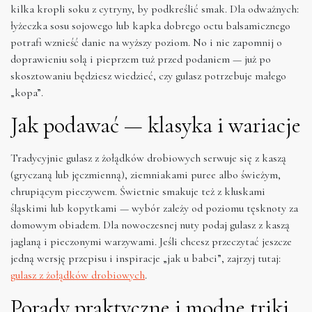
kilka kropli soku z cytryny, by podkreślić smak. Dla odważnych:
łyżeczka sosu sojowego lub kapka dobrego octu balsamicznego
potrafi wznieść danie na wyższy poziom. No i nie zapomnij o
doprawieniu solą i pieprzem tuż przed podaniem — już po
skosztowaniu będziesz wiedzieć, czy gulasz potrzebuje małego
„kopa”.
Jak podawać — klasyka i wariacje
Tradycyjnie gulasz z żołądków drobiowych serwuje się z kaszą
(gryczaną lub jęczmienną), ziemniakami puree albo świeżym,
chrupiącym pieczywem. Świetnie smakuje też z kluskami
śląskimi lub kopytkami — wybór zależy od poziomu tęsknoty za
domowym obiadem. Dla nowoczesnej nuty podaj gulasz z kaszą
jaglaną i pieczonymi warzywami. Jeśli chcesz przeczytać jeszcze
jedną wersję przepisu i inspiracje „jak u babci”, zajrzyj tutaj:
gulasz z żołądków drobiowych
.
Porady praktyczne i modne triki