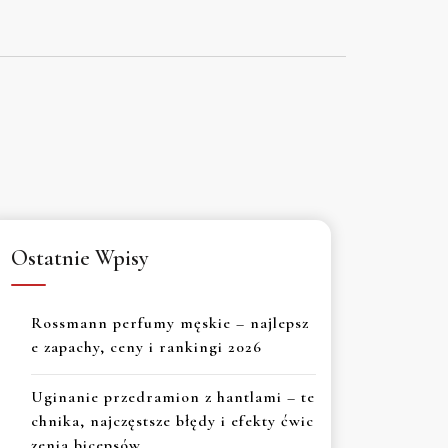
Ostatnie Wpisy
Rossmann perfumy męskie – najlepsz
e zapachy, ceny i rankingi 2026
Uginanie przedramion z hantlami – te
chnika, najczęstsze błędy i efekty ćwic
zenia bicepsów