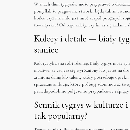
W snach tłum tygrysów może przyprawić o dreszcz
pomyślał, że pręgowane stworki będą takim ewene
końcu czyż nie miło jest mieć zespół potężnych soju
towarzyskie? Od tego zależy, czy śni ci się zadani
Kolory i detale — biały ty
samiec
Kolorystyka snu robi różnicę. Biały tygrys może s
możliwe, że czujesz się wyróżniony lub jesteś na dr
zranioną dumę lub talent, który potrzebuje opieki
sprzeczne ambicje, które próbują zdominować twoje 
prawdopodobnie połączenie przypadkowe i śpiący 
Sennik tygrys w kulturze i
tak popularny?
Tygrys to nie tylko zwierzę z paskami — to symbol