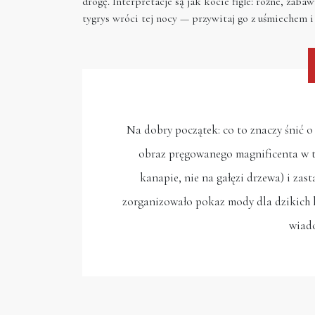
drogę. Interpretacje są jak kocie figle: różne, zabaw
tygrys wróci tej nocy — przywitaj go z uśmiechem i
Na dobry początek: co to znaczy śnić o
obraz pręgowanego magnificenta w tw
kanapie, nie na gałęzi drzewa) i zas
zorganizowało pokaz mody dla dzikich k
wiad