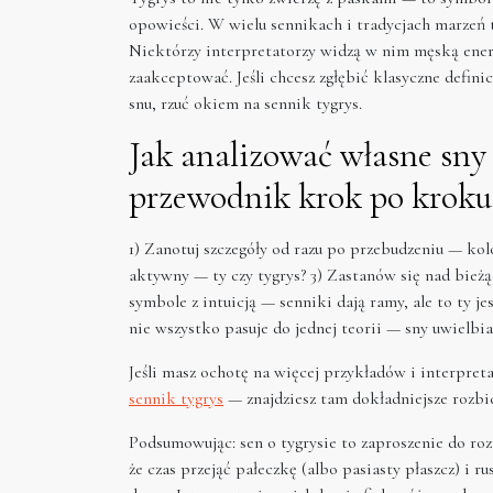
opowieści. W wielu sennikach i tradycjach marzeń t
Niektórzy interpretatorzy widzą w nim męską energ
zaakceptować. Jeśli chcesz zgłębić klasyczne defin
snu, rzuć okiem na sennik tygrys.
Jak analizować własne sny
przewodnik krok po kroku
1) Zanotuj szczegóły od razu po przebudzeniu — kolo
aktywny — ty czy tygrys? 3) Zastanów się nad bieżąc
symbole z intuicją — senniki dają ramy, ale to ty jes
nie wszystko pasuje do jednej teorii — sny uwielbia
Jeśli masz ochotę na więcej przykładów i interpreta
sennik tygrys
— znajdziesz tam dokładniejsze rozbi
Podsumowując: sen o tygrysie to zaproszenie do ro
że czas przejąć pałeczkę (albo pasiasty płaszcz) i