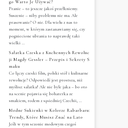
go Warto Je Używać?
Pranie – to jeszcze jakoś przełkniemy.
Suszenie – niby problemu nie ma. Ale
prasowanie? O nie. Dla wielu z nas to
moment, w którym zastanawiamy się, czy
pogniecione ubrania to naprawdę taki
wielki …
Sałatka Czeska z Kuchennych Rewoluc
ji Magdy Gessler – Przepis i Sekrety S
maku
Co łączy czeski film, polski stół i kulinarne
rewolucje? Odpowiedź jest prostsza, niż
myślisz: sałatka! Ale nie byle jaka – bo oto
na scenie pojawia się bohaterka ze
smakiem, rodem z sąsiedniej Czechii, …
Modne Sukienki w Kolorze Rabarbaru:
Trendy, Które Musisz Znać na Lato
Jeśli w tym sezonie modowym czegoś