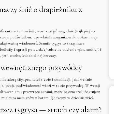
naczy śnić o drapieżniku z
icenta w twoim śnie, warto usiąść wygodnie (najlepiej na
czy twoje podświadome ego właśnie zorganizowało pokaz mody
 jakąś ważną wiadomość. Sennik tygrys to skrzynka z
li siły i agresji po bardziej subtelne odcienie lęku, ambicji i
jeśli trzeba, kubek silnej herbaty.
i wewnętrznego przywódcy
metaforą siły, pewności siebie i dominacji. Jeśli we śnie
cje, twoja podświadomość widzi w tobie przywódcę. W wersji
politowaniem i przewraca oczami, może to oznaczać, że czujesz
tu miałeś za mało snów z kotami lądowymi w dzieciństwie).
zez tygrysa — strach czy alarm?