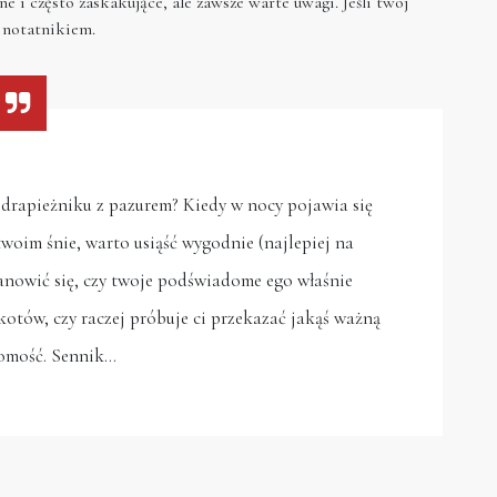
ne i często zaskakujące, ale zawsze warte uwagi. Jeśli twój
 notatnikiem.
 drapieżniku z pazurem? Kiedy w nocy pojawia się
oim śnie, warto usiąść wygodnie (najlepiej na
tanowić się, czy twoje podświadome ego właśnie
otów, czy raczej próbuje ci przekazać jakąś ważną
omość. Sennik…