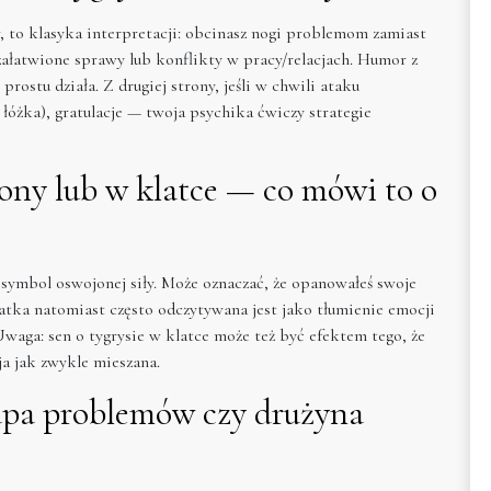
r, to klasyka interpretacji: obcinasz nogi problemom zamiast
ezałatwione sprawy lub konflikty w pracy/relacjach. Humor z
prostu działa. Z drugiej strony, jeśli w chwili ataku
łóżka), gratulacje — twoja psychika ćwiczy strategie
ony lub w klatce — co mówi to o
 symbol oswojonej siły. Może oznaczać, że opanowałeś swoje
latka natomiast często odczytywana jest jako tłumienie emocji
waga: sen o tygrysie w klatce może też być efektem tego, że
ja jak zwykle mieszana.
upa problemów czy drużyna