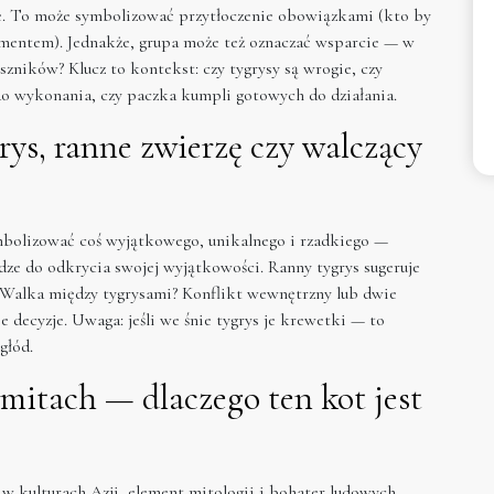
e. To może symbolizować przytłoczenie obowiązkami (kto by
mentem). Jednakże, grupa może też oznaczać wsparcie — w
szników? Klucz to kontekst: czy tygrysy są wrogie, czy
e do wykonania, czy paczka kumpli gotowych do działania.
grys, ranne zwierzę czy walczący
ymbolizować coś wyjątkowego, unikalnego i rzadkiego —
odze do odkrycia swojej wyjątkowości. Ranny tygrys sugeruje
. Walka między tygrysami? Konflikt wewnętrzny lub dwie
decyzje. Uwaga: jeśli we śnie tygrys je krewetki — to
głód.
 mitach — dlaczego ten kot jest
 w kulturach Azji, element mitologii i bohater ludowych