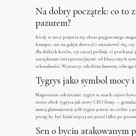
Na dobry początek: co to z
pazurem?
Kiedy w nocy pojawia się obraz pręgowanego magnif
kanapie, nie na gałęzi drzewa) i zastanowić się, 
dla dzikich kotów, czy raczej próbuje ci przekazać
narzędziami interpretacyjnymi: od klasycznych symbo
seksualności. Wystarczy odrobina humoru, odwaga i, 
Tygrys jako symbol mocy 
Najprostsze odczytanie: tygrys w snach często bywa 
stoisz obok tygrysa jak nowy CEO firmy — gratula
mniej glamourowej: jeśli tygrys patrzy na ciebie z 
presję by być kimś więcej niż jesteś (albo po pros
Sen o byciu atakowanym pr