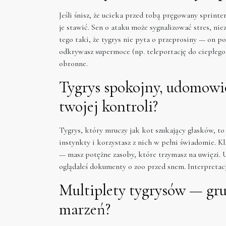
Jeśli śnisz, że ucieka przed tobą pręgowany sprinte
je stawić. Sen o ataku może sygnalizować stres, ni
tego taki, że tygrys nie pyta o przeprosiny — on po 
odkrywasz supermoce (np. teleportację do ciepłego 
obronne.
Tygrys spokojny, udomowi
twojej kontroli?
Tygrys, który mruczy jak kot szukający głasków, to
instynkty i korzystasz z nich w pełni świadomie. K
— masz potężne zasoby, które trzymasz na uwięzi. U
oglądałeś dokumenty o zoo przed snem. Interpretac
Multiplety tygrysów — gr
marzeń?