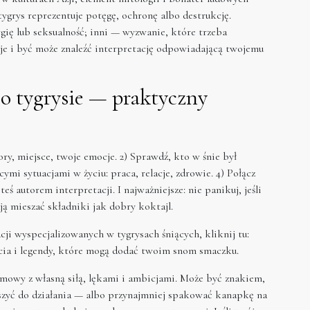
ygrys reprezentuje potęgę, ochronę albo destrukcję.
ię lub seksualność; inni — wyzwanie, które trzeba
icje i być może znaleźć interpretację odpowiadającą twojemu
 o tygrysie — praktyczny
ry, miejsce, twoje emocje. 2) Sprawdź, kto w śnie był
ymi sytuacjami w życiu: praca, relacje, zdrowie. 4) Połącz
teś autorem interpretacji. I najważniejsze: nie panikuj, jeśli
ją mieszać składniki jak dobry koktajl.
cji wyspecjalizowanych w tygrysach śniących, kliknij tu:
cia i legendy, które mogą dodać twoim snom smaczku.
zmowy z własną siłą, lękami i ambicjami. Może być znakiem,
 ruszyć do działania — albo przynajmniej spakować kanapkę na